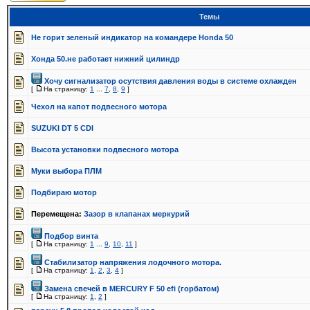
Темы
Не горит зеленый индикатор на командере Honda 50
Хонда 50.не работает нижний цилиндр
Хочу сигнализатор осутствия давления воды в системе охлажден
[
На страницу:
1
...
7
,
8
,
9
]
Чехол на капот подвесного мотора
SUZUKI DT 5 CDI
Высота установки подвесного мотора
Муки выбора ПЛМ
Подбираю мотор
Перемещена:
Зазор в клапанах меркурий
Подбор винта
[
На страницу:
1
...
9
,
10
,
11
]
Стабилизатор напряжения лодочного мотора.
[
На страницу:
1
,
2
,
3
,
4
]
Замена свечей в MERCURY F 50 efi (горбатом)
[
На страницу:
1
,
2
]