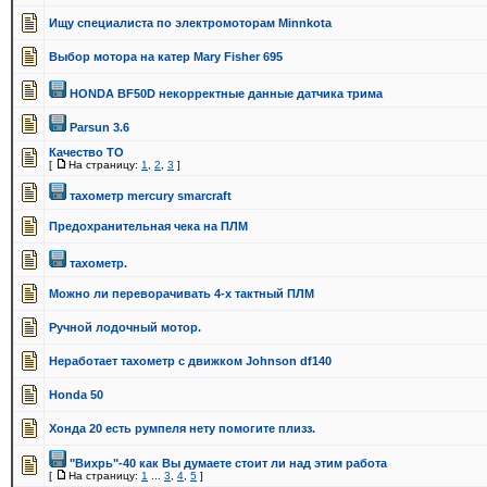
Ищу специалиста по электромоторам Minnkota
Выбор мотора на катер Mary Fisher 695
HONDA BF50D некорректные данные датчика трима
Parsun 3.6
Качество ТО
[
На страницу:
1
,
2
,
3
]
тахометр mercury smarcraft
Предохранительная чека на ПЛМ
тахометр.
Можно ли переворачивать 4-х тактный ПЛМ
Ручной лодочный мотор.
Неработает тахометр с движком Johnson df140
Honda 50
Хонда 20 есть румпеля нету помогите плизз.
"Вихрь"-40 как Вы думаете стоит ли над этим работа
[
На страницу:
1
...
3
,
4
,
5
]