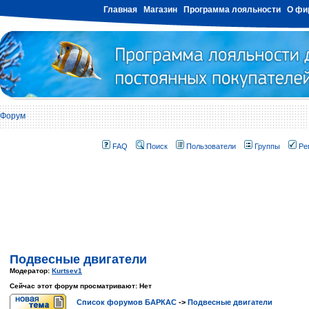
Главная
Магазин
Программа лояльности
О фи
Форум
FAQ
Поиск
Пользователи
Группы
Ре
Подвесные двигатели
Модератор:
Kurtsev1
Сейчас этот форум просматривают: Нет
Список форумов БАРКАС
->
Подвесные двигатели