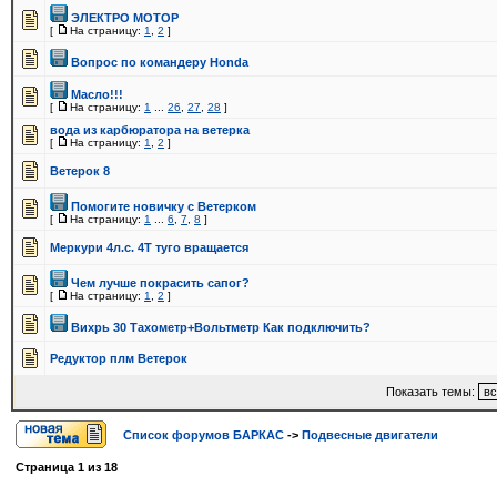
ЭЛЕКТРО МОТОР
[
На страницу:
1
,
2
]
Вопрос по командеру Honda
Масло!!!
[
На страницу:
1
...
26
,
27
,
28
]
вода из карбюратора на ветерка
[
На страницу:
1
,
2
]
Ветерок 8
Помогите новичку с Ветерком
[
На страницу:
1
...
6
,
7
,
8
]
Меркури 4л.с. 4Т туго вращается
Чем лучше покрасить сапог?
[
На страницу:
1
,
2
]
Вихрь 30 Тахометр+Вольтметр Как подключить?
Редуктор плм Ветерок
Показать темы:
Список форумов БАРКАС
->
Подвесные двигатели
Страница
1
из
18