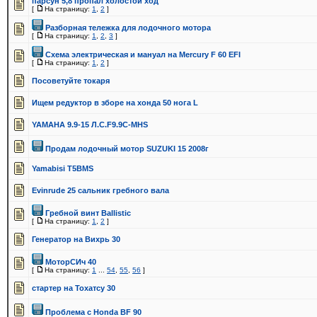
парсун 5,8 пропал холостой ход
[
На страницу:
1
,
2
]
Разборная тележка для лодочного мотора
[
На страницу:
1
,
2
,
3
]
Схема электрическая и мануал на Mercury F 60 EFI
[
На страницу:
1
,
2
]
Посоветуйте токаря
Ищем редуктор в зборе на хонда 50 нога L
YAMAHA 9.9-15 Л.С.F9.9C-MHS
Продам лодочный мотор SUZUKI 15 2008г
Yamabisi T5BMS
Evinrude 25 сальник гребного вала
Гребной винт Ballistic
[
На страницу:
1
,
2
]
Генератор на Вихрь 30
МоторСИч 40
[
На страницу:
1
...
54
,
55
,
56
]
стартер на Тохатсу 30
Проблема с Honda BF 90