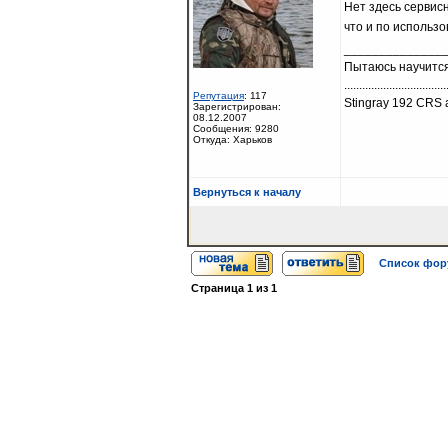
Нет здесь сервис
что и по использо
______________
Пытаюсь научится
..................................
Репутация
: 117
Stingray 192 CRS a
Зарегистрирован:
08.12.2007
Сообщения: 9280
Откуда: Харьков
Вернуться к началу
Список фо
Страница
1
из
1