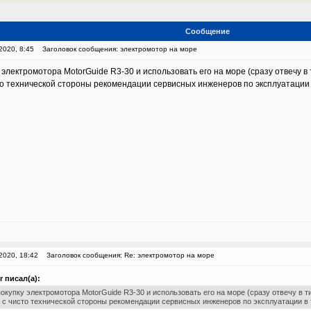
Сообщение
2020, 8:45
Заголовок сообщения: электромотор на море
электромотора MotorGuide R3-30 и использовать его на море (сразу отвечу в 
то технической стороны рекомендации сервисных инженеров по эксплуатации в
2020, 18:42
Заголовок сообщения: Re: электромотор на море
r писал(а):
окупку электромотора MotorGuide R3-30 и использовать его на море (сразу отвечу в т
 с чисто технической стороны рекомендации сервисных инженеров по эксплуатации в 