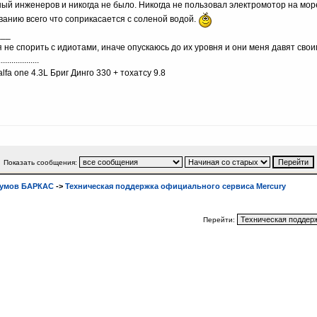
ный инженеров и никогда не было. Никогда не пользовал электромотор на море
ванию всего что соприкасается с соленой водой.
___
 не спорить с идиотами, иначе опускаюсь до их уровня и они меня давят сво
...................
lfa one 4.3L Бриг Динго 330 + тохатсу 9.8
Показать сообщения:
румов БАРКАС
->
Техническая поддержка официального сервиса Mercury
Перейти: