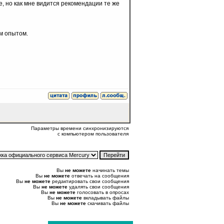
, но как мне видится рекомендации те же
им опытом.
Параметры времени синхронизируются
с компьютером пользователя
Вы
не можете
начинать темы
Вы
не можете
отвечать на сообщения
Вы
не можете
редактировать свои сообщения
Вы
не можете
удалять свои сообщения
Вы
не можете
голосовать в опросах
Вы
не можете
вкладывать файлы
Вы
не можете
скачивать файлы