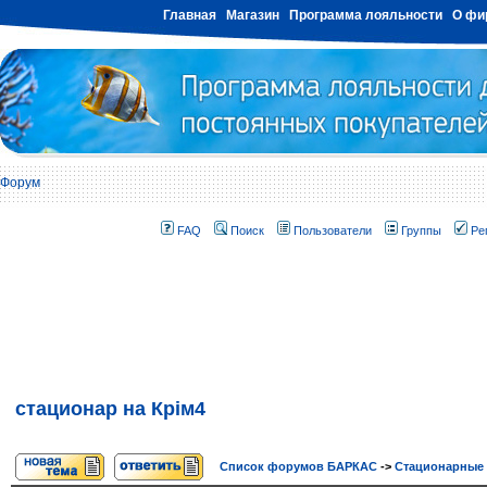
Главная
Магазин
Программа лояльности
О фи
Форум
FAQ
Поиск
Пользователи
Группы
Ре
стационар на Крім4
Список форумов БАРКАС
->
Стационарные 