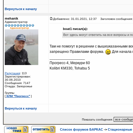
Вернуться к началу
mehanik
Добавлено: 31.01.2021, 12:37
Заголовок сообщения:
Администратор
boat1 писал(а):
Вот здесь могут ответить на все вопросы и 
Там не помогут в решении с вышеуказанными вопр
запрещено Правилами форума.
Для начала 
_________________
Прогресс-4, Меркури 60
Kolibri KM330, Tohatsu 5
Репутация
: 113
Зарегистрирован:
30.06.2010
Сообщения: 7147
Откуда: Запорожье
Группы
[
КЛМ ''Прогресс''
]
Вернуться к началу
Показать сообщения:
Список форумов БАРКАС
->
Стационарные 