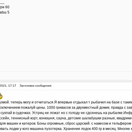
___
ури 60
atsu 5
2021, 17:17
Заголовок сообщения:
домой. теперь могу и отчитаться.Я впервые отдыхал т рыбачил на базе с таки
исключением пожалуй цены. 1000 гривасов за двухместный домик. правда с за
сухпай в судочках. Устриц не ложат но с голоду не сдохнешь на рыбалке.Инф
ссейн, теннисный корт, конюшня, сауна, детские шалабушки разные, квадрики
для машин и катеров. Боны огромные, сброс царский. с навесом и тельфером
вать лодки у кого машина пузотерка. Хранение лодок 400 гр в месяц. Многие 