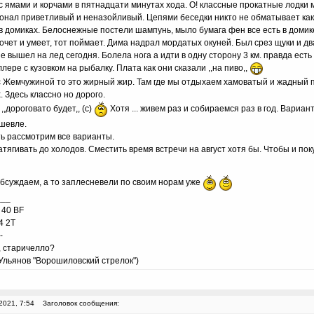
с ямами и корчами в пятнадцати минутах хода. О! классные прокатные лодки 
сонал приветливый и неназойливый. Цепями беседки никто не обматывает как
в домиках. Белоснежные постели шампунь, мыло бумага фен все есть в домике
очет и умеет, тот поймает. Дима надрал мордатых окуней. Был срез щуки и д
е вышел на лед сегодня. Болела нога а идти в одну сторону 3 км. правда ест
лере с кузовком на рыбалку. Плата как они сказали ,,на пиво,,
с Жемчужиной то это жирный жир. Там где мы отдыхаем хамоватый и жадный 
. Здесь классно но дорого.
,,дороговато будет,, (с)
Хотя ... живем раз и собираемся раз в год. Вариан
шевле.
ть рассмотрим все варианты.
тягивать до холодов. Сместить время встречи на август хотя бы. Чтобы и поку
бсуждаем, а то заплесневели по своим норам уже
___
 40 BF
4 2T
-
, старичелло?
льянов "Ворошиловский стрелок")
2021, 7:54
Заголовок сообщения: