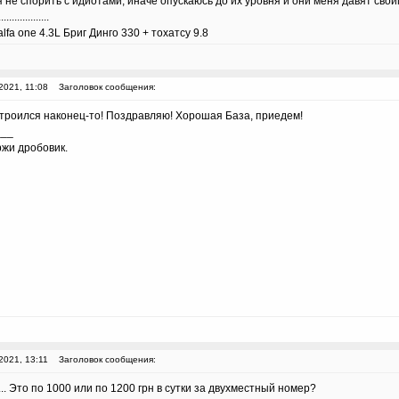
 не спорить с идиотами, иначе опускаюсь до их уровня и они меня давят сво
...................
lfa one 4.3L Бриг Динго 330 + тохатсу 9.8
2021, 11:08
Заголовок сообщения:
остроился наконец-то! Поздравляю! Хорошая База, приедем!
___
ржи дробовик.
2021, 13:11
Заголовок сообщения:
.. Это по 1000 или по 1200 грн в сутки за двухместный номер?