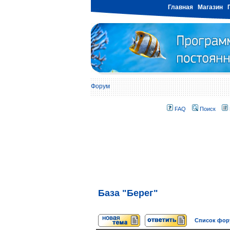
Главная
Магазин
Форум
FAQ
Поиск
База "Берег"
Список фо