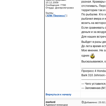
разная. Крамары 
15.12.2009
Сообщения: 7790
отстегивать. Пер
Откуда: Днепропетровск
территории так и 
Группы
По рыбалке. Кто х
[
КЛМ ''Прогресс''
]
рыбачил вчера и н
возить на моторол
Если сравнивать 
деньги и за воздух
Для наших встреч 
Выйдет в разы де
До лета время ес
Мое мнение. Не за
одних
Высказываемся, о
______________
Прогресс 4 Honda
Bark 310 Johnson 
--------------------------
— Чего уставился
— Запоминаю.(М.У
Вернуться к началу
merlord
Добавлено: 23.02.
Адмирал-командор