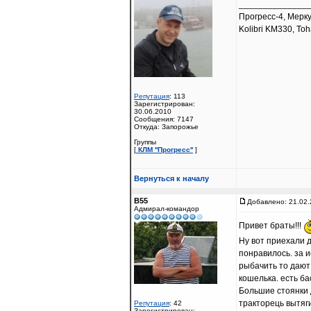
______________
Прогресс-4, Мерк
Kolibri KM330, Toh
Репутация
: 113
Зарегистрирован:
30.06.2010
Сообщения: 7147
Откуда: Запорожье
Группы
[
КЛМ ''Прогресс''
]
Вернуться к началу
B55
Добавлено: 21.02.
Адмирал-командор
Привет браты!!!
Ну вот приехали 
понравилось. за 
рыбачить то дают 
кошелька. есть ба
Большие стоянки 
тракторець вытяги
Репутация
: 42
Зарегистрирован: