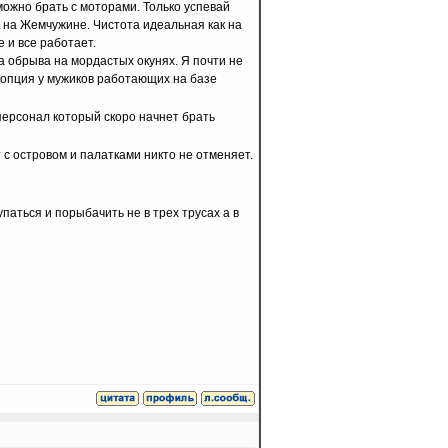
можно брать с моторами. Только успевай
 на Жемчужине. Чистота идеальная как на
 и все работает.
ва обрыва на мордастых окунях. Я почти не
ь опция у мужиков работающих на базе
персонал который скоро начнет брать
т с островом и палатками никто не отменяет.
паться и порыбачить не в трех трусах а в