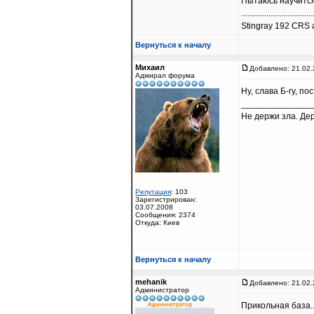
Пытаюсь научится
..................................
Stingray 192 CRS a
Вернуться к началу
Михаил
Добавлено: 21.02.
Адмирал форума
Ну, слава Б-гу, п
______________
Не держи зла. Де
Репутация
: 103
Зарегистрирован:
03.07.2008
Сообщения: 2374
Откуда: Киев
Вернуться к началу
mehanik
Добавлено: 21.02.
Администратор
Прикольная база..