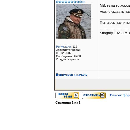
МВ, тема то хорош
можно сказать нав
______________
Пытаюсь научится
..................................
Stingray 192 CRS a
Репутация
: 117
Зарегистрирован:
08.12.2007
Сообщения: 9280
Откуда: Харьков
Вернуться к началу
Список фо
Страница
1
из
1