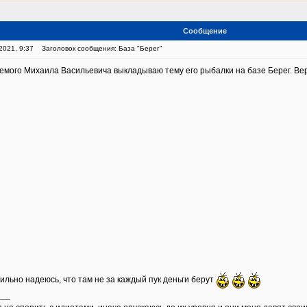
Сообщение
2021, 9:37
Заголовок сообщения: База "Берег"
емого Михаила Васильевича выкладываю тему его рыбалки на базе Берег. Ве
ильно надеюсь, что там не за каждый пук деньги берут
___