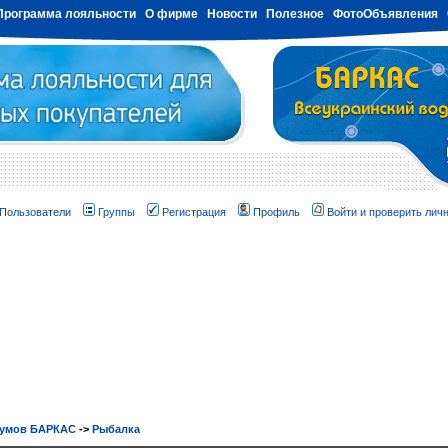
Программа лояльности
О фирме
Новости
Полезное
ФотоОбъявления
Пользователи
Группы
Регистрация
Профиль
Войти и проверить лич
румов БАРКАС
->
Рыбалка