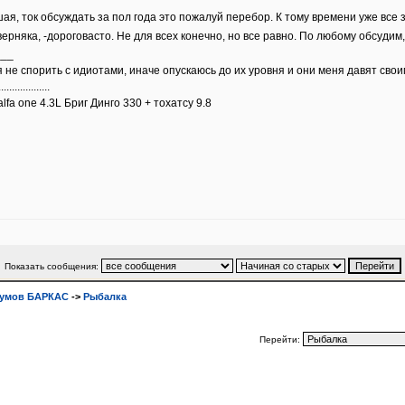
ая, ток обсуждать за пол года это пожалуй перебор. К тому времени уже все
ерняка, -дороговасто. Не для всех конечно, но все равно. По любому обсудим,
___
 не спорить с идиотами, иначе опускаюсь до их уровня и они меня давят сво
...................
lfa one 4.3L Бриг Динго 330 + тохатсу 9.8
Показать сообщения:
румов БАРКАС
->
Рыбалка
Перейти: