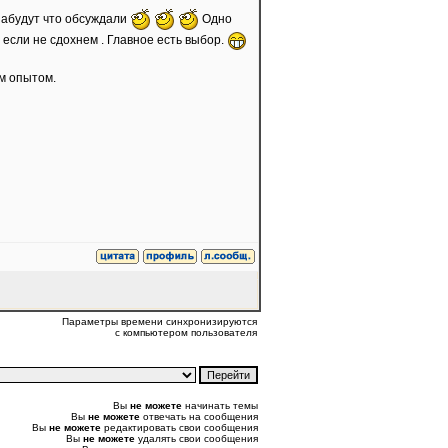
 забудут что обсуждали
Одно
 если не сдохнем . Главное есть выбор.
им опытом.
Параметры времени синхронизируются
с компьютером пользователя
Вы
не можете
начинать темы
Вы
не можете
отвечать на сообщения
Вы
не можете
редактировать свои сообщения
Вы
не можете
удалять свои сообщения