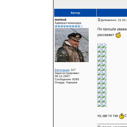
Автор
merlord
Добавлено: 21.02.
Адмирал-командор
По просьбе уважа
расскажет
Репутация
: 117
Зарегистрирован:
08.12.2007
Сообщения: 9280
Откуда: Харьков
ну, где то так
С
______________