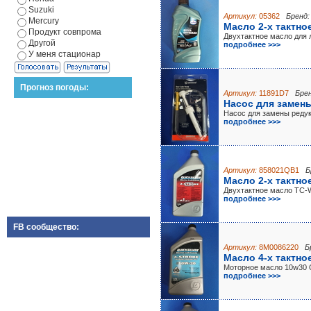
Suzuki
Артикул:
05362
Бренд:
Mercury
Масло 2-х тактное
Продукт совпрома
Двухтактное масло для 
Другой
подробнее >>>
У меня стационар
Прогноз погоды:
Артикул:
11891D7
Брен
Насос для замен
Насос для замены редук
подробнее >>>
Артикул:
858021QB1
Б
Масло 2-х тактно
Двухтактное масло TC-
подробнее >>>
FB сообщество:
Артикул:
8M0086220
Б
Масло 4-х тактно
Моторное масло 10w30
подробнее >>>