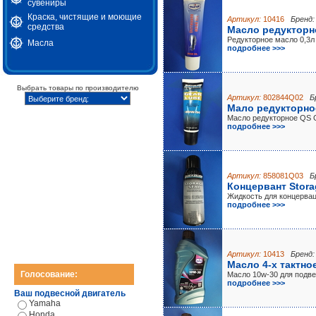
сувениры
Краска, чистящие и моющие
Артикул:
10416
Бренд:
средства
Масло редукторно
Редукторное масло 0,3л
Масла
подробнее >>>
Выбрать товары по производителю
Артикул:
802844Q02
Б
Мало редукторное
Масло редукторное QS 
подробнее >>>
Артикул:
858081Q03
Б
Концервант Stora
Жидкость для концерваци
подробнее >>>
Артикул:
10413
Бренд:
Масло 4-х тактное
Голосование:
Масло 10w-30 для подв
подробнее >>>
Ваш подвесной двигатель
Yamaha
Honda