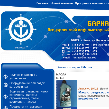
Главная
Новый магазин
Программа лояльност
Каталог товаров
/
Масла
МАСЛА
Лодочные моторы и
[
1-11
]
управление
Оборудование для лодок,
катеров и яхт
Артикул:
10415
Бренд:
Водные аттракционы, лыжи,
Масло редукторно
вейкборды, жилеты
Масло трансмиссионное
страховочные, фалы,
подробнее >>>
крепления, насосы
Предметы интерьера и