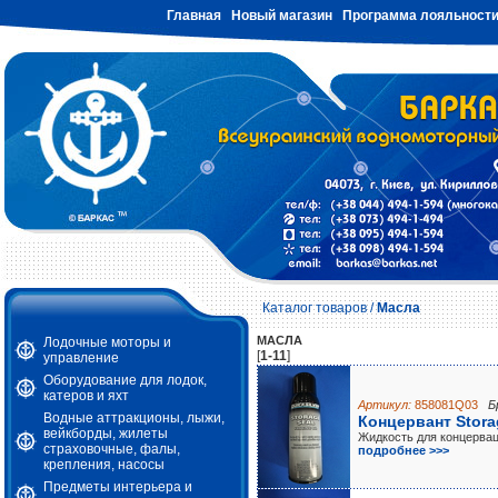
Главная
Новый магазин
Программа лояльност
Каталог товаров
/
Масла
МАСЛА
Лодочные моторы и
[
1-11
]
управление
Оборудование для лодок,
катеров и яхт
Артикул:
858081Q03
Б
Водные аттракционы, лыжи,
Концервант Stora
вейкборды, жилеты
Жидкость для концерваци
страховочные, фалы,
подробнее >>>
крепления, насосы
Предметы интерьера и