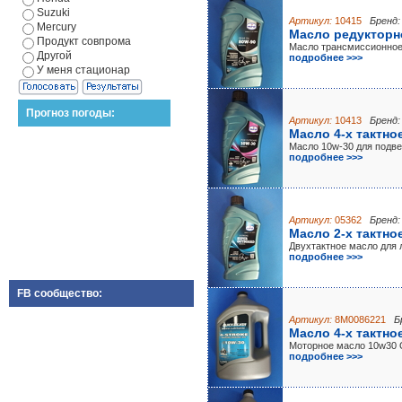
Suzuki
Артикул:
10415
Бренд:
Mercury
Масло редукторно
Продукт совпрома
Масло трансмиссионное
Другой
подробнее >>>
У меня стационар
Прогноз погоды:
Артикул:
10413
Бренд:
Масло 4-х тактное
Масло 10w-30 для подв
подробнее >>>
Артикул:
05362
Бренд:
Масло 2-х тактное
Двухтактное масло для 
подробнее >>>
FB сообщество:
Артикул:
8M0086221
Б
Масло 4-х тактно
Моторное масло 10w30
подробнее >>>