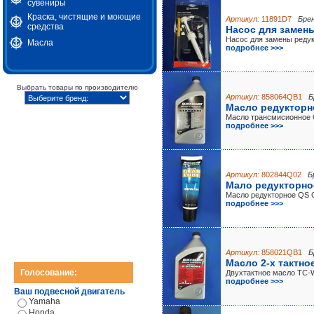
сувениры
Краска, чистящие и моющие
Артикул:
11891D7
Брен
средства
Насос для замен
Насос для замены редук
Масла
подробнее >>>
Выбрать товары по производителю
Артикул:
858064QB1
Б
Масло редукторно
Масло трансмисионное 
подробнее >>>
Артикул:
802844Q02
Б
Мало редукторное
Масло редукторное QS 
подробнее >>>
Артикул:
858021QB1
Б
Масло 2-х тактно
Голосование:
Двухтактное масло TC-
подробнее >>>
Ваш подвесной двигатель
Yamaha
Honda