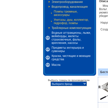
Описа
Электрооборудование
Мощна
Водопровод, канализация
Вольт
Помпы трюмные,
укомп
аксессуары
убедит
Унитазы, душ, коллектор,
Наруж
гидрофор, помпы
Трейлерные комплектующие
Созда
Водные аттракционы, лыжи,
вейкборды, жилеты
страховочные, фалы,
крепления, насосы
Предметы интерьера и
сувениры
Краска, чистящие и моющие
средства
Масла
Бест
Выбрать товары по производителю