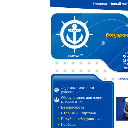
Главная
Новый маг
Катал
Лодочные моторы и
управление
Оборудование для лодок,
катеров и яхт
Безопасность
Стоянка и швартовка
Палубное оборудование
Приборы