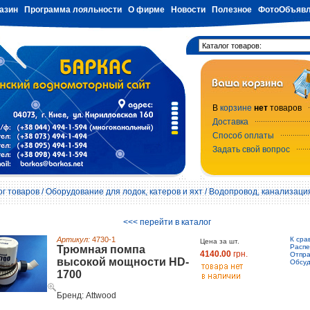
азин
Программа лояльности
О фирме
Новости
Полезное
ФотоОбъявл
В
корзине
нет
товаров
Доставка
Способ оплаты
Задать свой вопрос
ог товаров
/
Оборудование для лодок, катеров и яхт
/
Водопровод, канализаци
<<< перейти в каталог
Артикул:
4730-1
К сра
Цена за шт.
Распе
Трюмная помпа
4140.00
грн.
Отпра
высокой мощности HD-
Обсуд
1700
Бренд: Attwood