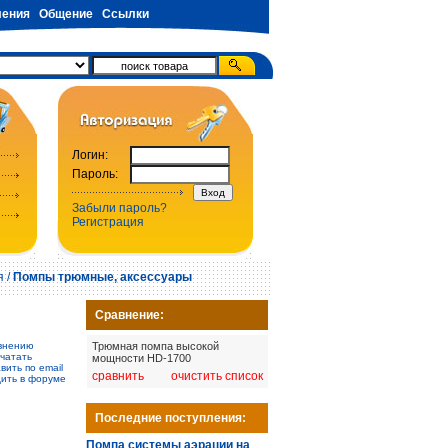
ения
Общение
Ссылки
Логин:
Пароль:
Забыли пароль?
Регистрация
я
/
Помпы трюмные, аксессуары
Сравнение:
внению
Трюмная помпа высокой
чатать
мощности HD-1700
вить по email
сравнить
очистить список
ить в форуме
Последние поступления:
Помпа системы аэрации на