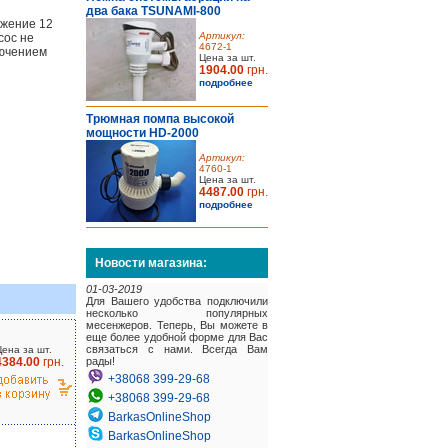
два бака TSUNAMI-800
яжение 12
Артикул:
сос не
4672-1
лючением
Цена за шт.
1904.00
грн.
подробнее
Трюмная помпа высокой
мощности HD-2000
Артикул:
4760-1
Цена за шт.
4487.00
грн.
подробнее
Новости магазина:
01-03-2019
Для Вашего удобства подключили
несколько популярных
месенжеров. Теперь, Вы можете в
еще более удобной форме для Вас
связаться с нами. Всегда Вам
Цена за шт.
4384.00
грн.
рады!
+38068 399-29-68
+38068 399-29-68
BarkasOnlineShop
BarkasOnlineShop