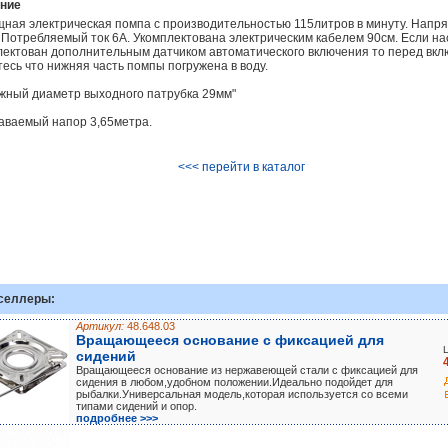
ние
я электрическая помпа с производительностью 115литров в минуту. Напр
. Потребляемый ток 6А. Укомплектована электрическим кабелем 90см. Если на
лектован дополнительным датчиком автоматического включения то перед вк
есь что нижняя часть помпы погружена в воду.
ный диаметр выходного патрубка 29мм"
ваемый напор 3,65метра.
<<< перейти в каталог
селлеры:
Артикул:
48.648.03
Вращающееся основание с фиксацией для
сидений
Вращающееся основание из нержавеющей стали с фиксацией для
сидения в любом,удобном положении.Идеально подойдет для
рыбалки.Универсальная модель,которая используется со всеми
типами сидений и опор.
подробнее >>>