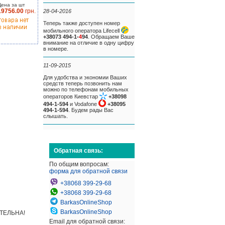
Цена за шт
19756.00
грн.
28-04-2016
Теперь также доступен номер
мобильного оператора Lifecell
+38073 494-1-
4
94
. Обращаем Ваше
внимание на отличие в одну цифру
в номере.
11-09-2015
Для удобства и экономии Ваших
средств теперь позвонить нам
можно по телефонам мобильных
операторов Киевстар
+38098
494-1-594
и Vodafone
+38095
494-1-594
. Будем рады Вас
слышать.
Обратная связь:
По общим вопросам:
форма для обратной связи
+38068 399-29-68
+38068 399-29-68
BarkasOnlineShop
BarkasOnlineShop
АТЕЛЬНА!
Email для обратной связи: