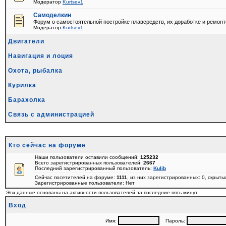
Модератор
Kurtsev1
Самоделкин
Форум о самостоятельной постройке плавсредств, их доработке и ремонт
Модератор
Kurtsev1
Двигатели
Навигация и лоция
Охота, рыбалка
Курилка
Барахолка
Связь с администрацией
Кто сейчас на форуме
Наши пользователи оставили сообщений:
125232
Всего зарегистрированных пользователей:
2667
Последний зарегистрированный пользователь:
Kulib
Сейчас посетителей на форуме:
1111
, из них зарегистрированных: 0, скрыты
Зарегистрированные пользователи: Нет
Эти данные основаны на активности пользователей за последние пять минут
Вход
Имя:
Пароль: