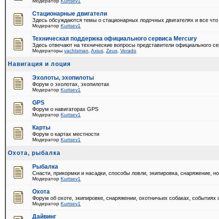
Модератор
Kurtsev1
Стационарные двигатели
Здесь обсуждаются темы о стационарных лодочных двигателях и все что
Модератор
Kurtsev1
Техническая поддержка официального сервиса Mercury
Здесь отвечают на технические вопросы представители официального се
Модераторы
yachtsman
,
Axius
,
Zeus
,
Verado
Навигация и лоция
Эхолоты, эхопилоты
Форум о эхолотах, эхопилотах
Модератор
Kurtsev1
GPS
Форум о навигаторах GPS
Модератор
Kurtsev1
Карты
Форум о картах местности
Модератор
Kurtsev1
Охота, рыбалка
Рыбалка
Снасти, прикормки и насадки, способы ловли, экипировка, снаряжение, н
Модератор
Kurtsev1
Охота
Форум об охоте, экипировке, снаряжении, охотничьих собаках, событиях 
Модератор
Kurtsev1
Дайвинг