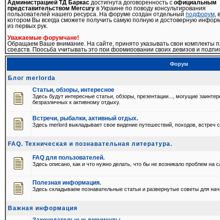
Администрацией ТД Баркас
достигнута договоренность с
официальным
представительством Mercury
в Украине по поводу консультирования
пользователей нашего ресурса. На форуме создан отдельный
подфорум
, 
котором Вы всегда сможете получить самую полную и достоверную инфор
из первых рук.
Уважаемые форумчане!
Обращаем Ваше внимание. На сайте, принято указывать свои комплекты п
средств. Просьба учитывать это при формировании своих девизов и подпи
профиле
Форум
17-04-2009
Введено ограничение на редактирование своих сообщений. Теперь
Блог merlorda
отредактировать сообщение можно только в течении 3-ех часов после
размещения.
Статьи, обзоры, интересное
Здесь будут интересные статьи, обзоры, презентации..., могущие заинте
03-02-2009
безразличных к активному отдыху.
Уважаемые форумчане!
Обращаем Ваше внимание на то, что регистрация на почтовые ящики
бесплатных сервисов (ukr.net, mail.ru и т.д.) не даст гарантии того, что Вы
Встречи, рыбалки, активный отдых.
сможете воспользоваться услугами нашего форума. Письма для подтверж
Здесь merlord выкладывает свое видение путешествий, походов, встреч с
регистрации на подобные ресурсы просто не доходят. Приоритетными дл
регистрации являются корпоративные e-mail'ы
FAQ. Техническая и познавательная литература.
19-11-2008
Уважаемые пользователи!
С 19.11.2008 на нашем форуме действуют новые правила.
FAQ для пользователей.
Просьба
ознакомиться
с ними для избежания недоразумений.
Здесь описано, как и что нужно делать, что бы не возникало проблем на с
Подробнее >>>
Полезная информация.
Здесь складываем познавательные статьи и развернутые советы для нач
Важная информация