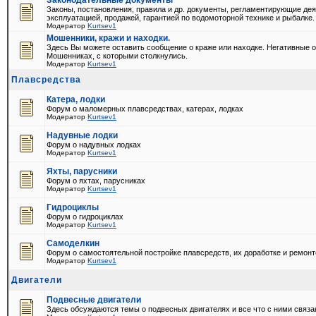
Законодательные документы
Законы, постановления, правила и др. документы, регламентирующие дея
эксплуатацией, продажей, гарантией по водомоторной технике и рыбалке.
Модератор
Kurtsev1
Мошенники, кражи и находки.
Здесь Вы можете оставить сообщение о краже или находке. Негативные о
Мошенниках, с которыми столкнулись.
Модератор
Kurtsev1
Плавсредства
Катера, лодки
Форум о маломерных плавсредствах, катерах, лодках
Модератор
Kurtsev1
Надувные лодки
Форум о надувных лодках
Модератор
Kurtsev1
Яхты, парусники
Форум о яхтах, парусниках
Модератор
Kurtsev1
Гидроциклы
Форум о гидроциклах
Модератор
Kurtsev1
Самоделкин
Форум о самостоятельной постройке плавсредств, их доработке и ремонт
Модератор
Kurtsev1
Двигатели
Подвесные двигатели
Здесь обсуждаются темы о подвесных двигателях и все что с ними связа