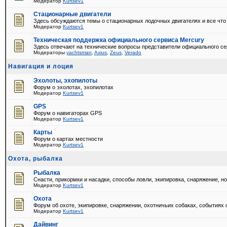
Модератор
Kurtsev1
Стационарные двигатели
Здесь обсуждаются темы о стационарных лодочных двигателях и все что
Модератор
Kurtsev1
Техническая поддержка официального сервиса Mercury
Здесь отвечают на технические вопросы представители официального се
Модераторы
yachtsman
,
Axius
,
Zeus
,
Verado
Навигация и лоция
Эхолоты, эхопилоты
Форум о эхолотах, эхопилотах
Модератор
Kurtsev1
GPS
Форум о навигаторах GPS
Модератор
Kurtsev1
Карты
Форум о картах местности
Модератор
Kurtsev1
Охота, рыбалка
Рыбалка
Снасти, прикормки и насадки, способы ловли, экипировка, снаряжение, н
Модератор
Kurtsev1
Охота
Форум об охоте, экипировке, снаряжении, охотничьих собаках, событиях 
Модератор
Kurtsev1
Дайвинг