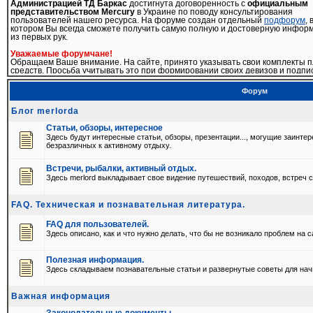
Администрацией ТД Баркас
достигнута договоренность с
официальным
представительством Mercury
в Украине по поводу консультирования
пользователей нашего ресурса. На форуме создан отдельный
подфорум
, 
котором Вы всегда сможете получить самую полную и достоверную инфор
из первых рук.
Уважаемые форумчане!
Обращаем Ваше внимание. На сайте, принято указывать свои комплекты п
средств. Просьба учитывать это при формировании своих девизов и подпи
профиле
Форум
17-04-2009
Введено ограничение на редактирование своих сообщений. Теперь
Блог merlorda
отредактировать сообщение можно только в течении 3-ех часов после
размещения.
Статьи, обзоры, интересное
Здесь будут интересные статьи, обзоры, презентации..., могущие заинте
03-02-2009
безразличных к активному отдыху.
Уважаемые форумчане!
Обращаем Ваше внимание на то, что регистрация на почтовые ящики
бесплатных сервисов (ukr.net, mail.ru и т.д.) не даст гарантии того, что Вы
Встречи, рыбалки, активный отдых.
сможете воспользоваться услугами нашего форума. Письма для подтверж
Здесь merlord выкладывает свое видение путешествий, походов, встреч с
регистрации на подобные ресурсы просто не доходят. Приоритетными дл
регистрации являются корпоративные e-mail'ы
FAQ. Техническая и познавательная литература.
19-11-2008
Уважаемые пользователи!
С 19.11.2008 на нашем форуме действуют новые правила.
FAQ для пользователей.
Просьба
ознакомиться
с ними для избежания недоразумений.
Здесь описано, как и что нужно делать, что бы не возникало проблем на с
Подробнее >>>
Полезная информация.
Здесь складываем познавательные статьи и развернутые советы для нач
Важная информация