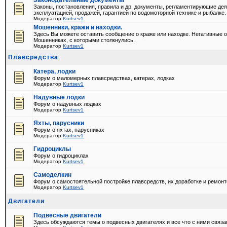
Законодательные документы
Законы, постановления, правила и др. документы, регламентирующие дея
эксплуатацией, продажей, гарантией по водомоторной технике и рыбалке.
Модератор
Kurtsev1
Мошенники, кражи и находки.
Здесь Вы можете оставить сообщение о краже или находке. Негативные о
Мошенниках, с которыми столкнулись.
Модератор
Kurtsev1
Плавсредства
Катера, лодки
Форум о маломерных плавсредствах, катерах, лодках
Модератор
Kurtsev1
Надувные лодки
Форум о надувных лодках
Модератор
Kurtsev1
Яхты, парусники
Форум о яхтах, парусниках
Модератор
Kurtsev1
Гидроциклы
Форум о гидроциклах
Модератор
Kurtsev1
Самоделкин
Форум о самостоятельной постройке плавсредств, их доработке и ремонт
Модератор
Kurtsev1
Двигатели
Подвесные двигатели
Здесь обсуждаются темы о подвесных двигателях и все что с ними связа