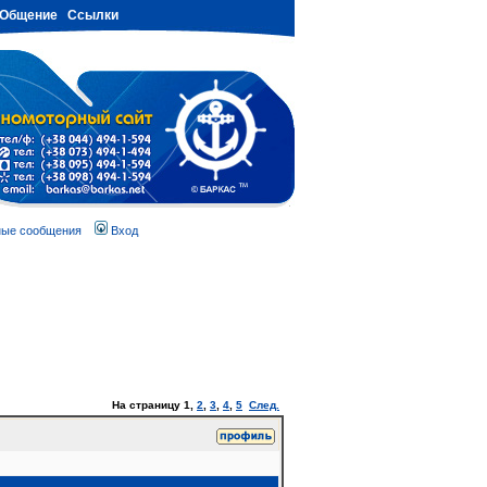
Общение
Ссылки
ные сообщения
Вход
На страницу
1
,
2
,
3
,
4
,
5
След.