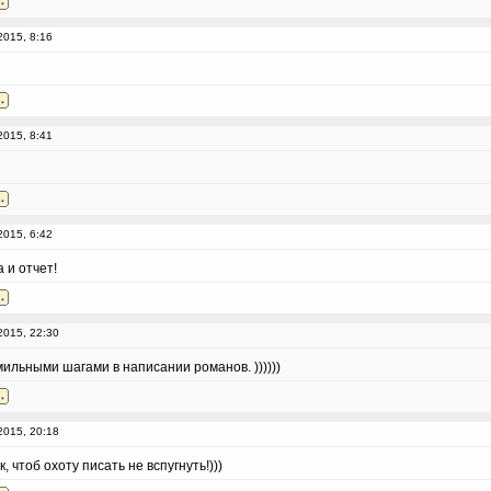
2015, 8:16
2015, 8:41
2015, 6:42
 и отчет!
2015, 22:30
ильными шагами в написании романов. ))))))
2015, 20:18
 чтоб охоту писать не вспугнуть!)))