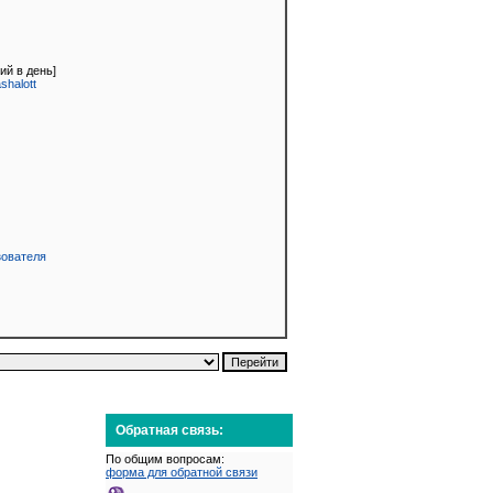
ий в день]
halott
зователя
Обратная связь:
По общим вопросам:
форма для обратной связи