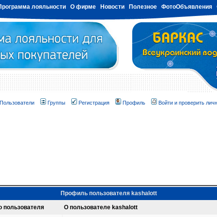
Программа лояльности
О фирме
Новости
Полезное
ФотоОбъявления
Пользователи
Группы
Регистрация
Профиль
Войти и проверить лич
Профиль пользователя kashalott
о пользователя
О пользователе kashalott