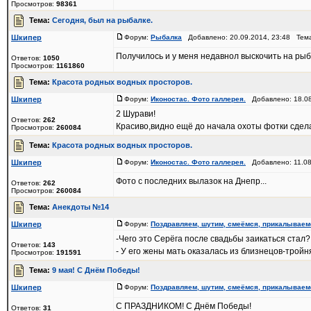
Просмотров:
98361
Тема:
Сегодня, был на рыбалке.
Шкипер
Форум:
Рыбалка
Добавлено: 20.09.2014, 23:48 Тем
Получилось и у меня недавнол выскочить на рыба
Ответов:
1050
Просмотров:
1161860
Тема:
Красота родных водных просторов.
Шкипер
Форум:
Иконостас. Фото галлерея.
Добавлено: 18.08
2 Шурави!
Ответов:
262
Красиво,видно ещё до начала охоты фотки сдел
Просмотров:
260084
Тема:
Красота родных водных просторов.
Шкипер
Форум:
Иконостас. Фото галлерея.
Добавлено: 11.08
Фото с последних вылазок на Днепр...
Ответов:
262
Просмотров:
260084
Тема:
Анекдоты №14
Шкипер
Форум:
Поздравляем, шутим, смеёмся, прикалываем
-Чего это Серёга после свадьбы заикаться стал?
Ответов:
143
- У его жены мать оказалась из близнецов-тройняш
Просмотров:
191591
Тема:
9 мая! С Днём Победы!
Шкипер
Форум:
Поздравляем, шутим, смеёмся, прикалываем
С ПРАЗДНИКОМ! С Днём Победы!
Ответов:
31