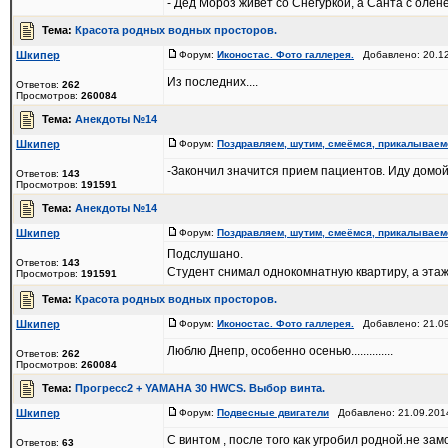
- Дед Мороз живёт со Снегуркой, а Санта с оленем!
Тема:
Красота родных водных просторов.
Шкипер
Форум:
Иконостас. Фото галлерея.
Добавлено: 20.12
Из последних....
Ответов:
262
Просмотров:
260084
Тема:
Анекдоты №14
Шкипер
Форум:
Поздравляем, шутим, смеёмся, прикалываем
-Закончил значится прием пациентов. Иду домой,
Ответов:
143
Просмотров:
191591
Тема:
Анекдоты №14
Шкипер
Форум:
Поздравляем, шутим, смеёмся, прикалываем
Подслушано.
Ответов:
143
Студент снимал однокомнатную квартиру, а этаж
Просмотров:
191591
Тема:
Красота родных водных просторов.
Шкипер
Форум:
Иконостас. Фото галлерея.
Добавлено: 21.09
Люблю Днепр, особенно осенью..............
Ответов:
262
Просмотров:
260084
Тема:
Прогресс2 + YAMAHA 30 HWCS. Выбор винта.
Шкипер
Форум:
Подвесные двигатели
Добавлено: 21.09.201
С винтом , после того как угробил родной.не зам
Ответов:
63