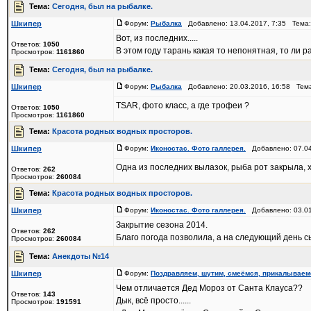
Тема:
Сегодня, был на рыбалке.
Шкипер
Форум:
Рыбалка
Добавлено: 13.04.2017, 7:35 Тема
Вот, из последних.....
Ответов:
1050
В этом году тарань какая то непонятная, то ли р
Просмотров:
1161860
Тема:
Сегодня, был на рыбалке.
Шкипер
Форум:
Рыбалка
Добавлено: 20.03.2016, 16:58 Тем
TSAR, фото класс, а где трофеи ?
Ответов:
1050
Просмотров:
1161860
Тема:
Красота родных водных просторов.
Шкипер
Форум:
Иконостас. Фото галлерея.
Добавлено: 07.04
Одна из последних вылазок, рыба рот закрыла, хо
Ответов:
262
Просмотров:
260084
Тема:
Красота родных водных просторов.
Шкипер
Форум:
Иконостас. Фото галлерея.
Добавлено: 03.01
Закрытие сезона 2014.
Ответов:
262
Благо погода позволила, а на следующий день сып
Просмотров:
260084
Тема:
Анекдоты №14
Шкипер
Форум:
Поздравляем, шутим, смеёмся, прикалываем
Чем отличается Дед Мороз от Санта Клауса??
Ответов:
143
Дык, всё просто......
Просмотров:
191591