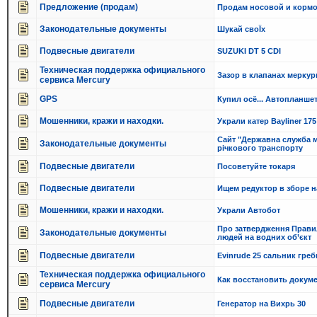
Предложение (продам)
Продам носовой и корм
Законодательные документы
Шукай своЇх
Подвесные двигатели
SUZUKI DT 5 CDI
Техническая поддержка официального
Зазор в клапанах меркур
сервиса Mercury
GPS
Купил осё... Автопланше
Мошенники, кражи и находки.
Украли катер Bayliner 175
Сайт "Державна служба 
Законодательные документы
річкового транспорту
Подвесные двигатели
Посоветуйте токаря
Подвесные двигатели
Ищем редуктор в зборе на
Мошенники, кражи и находки.
Украли Автобот
Про затвердження Прави
Законодательные документы
людей на водних об’єкт
Подвесные двигатели
Evinrude 25 сальник гре
Техническая поддержка официального
Как восстановить докум
сервиса Mercury
Подвесные двигатели
Генератор на Вихрь 30