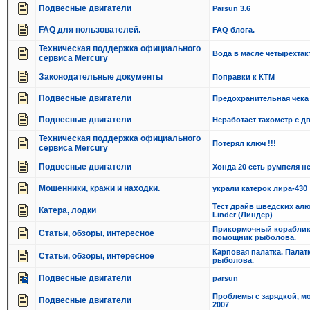
Подвесные двигатели
Parsun 3.6
FAQ для пользователей.
FAQ блога.
Техническая поддержка официального
Вода в масле четырехтак
сервиса Mercury
Законодательные документы
Поправки к КТМ
Подвесные двигатели
Предохранительная чека
Подвесные двигатели
Неработает тахометр с д
Техническая поддержка официального
Потерял ключ !!!
сервиса Mercury
Подвесные двигатели
Хонда 20 есть румпеля не
Мошенники, кражи и находки.
украли катерок лира-430
Тест драйв шведских ал
Катера, лодки
Linder (Линдер)
Прикормочный кораблик.
Статьи, обзоры, интересное
помощник рыболова.
Карповая палатка. Палат
Статьи, обзоры, интересное
рыболова.
Подвесные двигатели
parsun
Проблемы с зарядкой, мо
Подвесные двигатели
2007