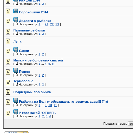
Ржищев 2014
[
На страницу:
1
,
2
]
Сорокошичи 2014
Диалоги о рыбалке
[
На страницу:
1
...
21
,
22
,
23
]
Памятные рыбалки
[
На страницу:
1
,
2
]
Лупа.
Санки
[
На страницу:
1
,
2
]
Магазин рыболовных снастей
[
На страницу:
1
...
4
,
5
,
6
]
Пешня
[
На страницу:
1
,
2
]
Термобельё
[
На страницу:
1
,
2
]
Подледный лов бычка
Рыбалка на Волге- обсуждаем, готовимся, едем!!! )))))
[
На страницу:
1
...
9
,
10
,
11
]
У кого какой "ОТЦЕП".
[
На страницу:
1
,
2
,
3
,
4
]
Показать темы: