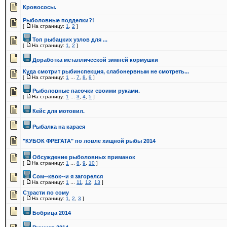
Кровососы.
Рыболовные подделки?!
[
На страницу:
1
,
2
]
Toп рыбацких узлов для ...
[
На страницу:
1
,
2
]
Доработка металлической зимней кормушки
Куда смотрит рыбинспекция, слабонервным не смотреть...
[
На страницу:
1
...
7
,
8
,
9
]
Рыболовные пасочки своими руками.
[
На страницу:
1
...
3
,
4
,
5
]
Кейс для мотовил.
Рыбалка на карася
"КУБОК ФРЕГАТА" по ловле хищной рыбы 2014
Обсуждение рыболовных приманок
[
На страницу:
1
...
8
,
9
,
10
]
Сом--квок--и я загорелся
[
На страницу:
1
...
11
,
12
,
13
]
Страсти по сому
[
На страницу:
1
,
2
,
3
]
Бобрица 2014