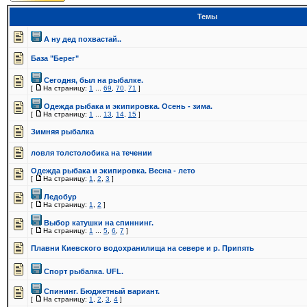
Темы
А ну дед похвастай..
База "Берег"
Сегодня, был на рыбалке.
[
На страницу:
1
...
69
,
70
,
71
]
Одежда рыбака и экипировка. Осень - зима.
[
На страницу:
1
...
13
,
14
,
15
]
Зимняя рыбалка
ловля толстолобика на течении
Одежда рыбака и экипировка. Весна - лето
[
На страницу:
1
,
2
,
3
]
Ледобур
[
На страницу:
1
,
2
]
Выбор катушки на спиннинг.
[
На страницу:
1
...
5
,
6
,
7
]
Плавни Киевского водохранилища на севере и р. Припять
Спорт рыбалка. UFL.
Спининг. Бюджетный вариант.
[
На страницу:
1
,
2
,
3
,
4
]