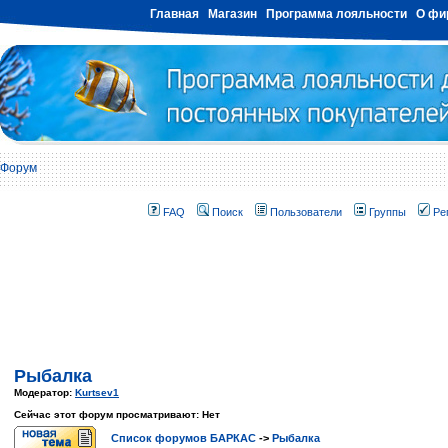
Главная
Магазин
Программа лояльности
О фи
Форум
FAQ
Поиск
Пользователи
Группы
Ре
Рыбалка
Модератор:
Kurtsev1
Сейчас этот форум просматривают: Нет
Список форумов БАРКАС
->
Рыбалка