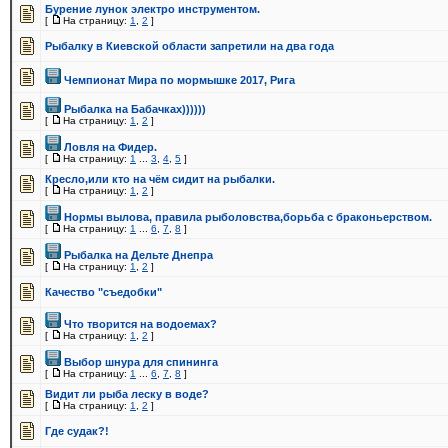
Бурение лунок электро инструментом.
[
На страницу:
1
,
2
]
Рыбалку в Киевской области запретили на два года
Чемпионат Мира по мормышке 2017, Рига
Рыбалка на Бабачках))))))
[
На страницу:
1
,
2
]
Ловля на Фидер.
[
На страницу:
1
...
3
,
4
,
5
]
Кресло,или кто на чём сидит на рыбалки.
[
На страницу:
1
,
2
]
Нормы вылова, правила рыболовства,борьба с браконьерством.
[
На страницу:
1
...
6
,
7
,
8
]
Рыбалка на Дельте Днепра
[
На страницу:
1
,
2
]
Качество "съедобки"
Что творится на водоемах?
[
На страницу:
1
,
2
]
Выбор шнура для спининга
[
На страницу:
1
...
6
,
7
,
8
]
Видит ли рыба леску в воде?
[
На страницу:
1
,
2
]
Где судак?!