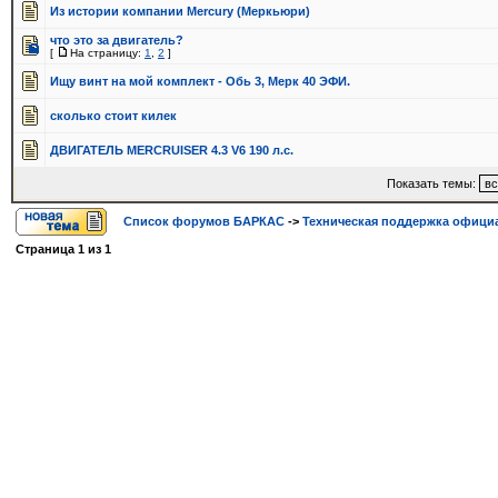
Из истории компании Mercury (Меркьюри)
что это за двигатель?
[
На страницу:
1
,
2
]
Ищу винт на мой комплект - Обь 3, Мерк 40 ЭФИ.
сколько стоит килек
ДВИГАТЕЛЬ MERCRUISER 4.3 V6 190 л.с.
Показать темы:
Список форумов БАРКАС
->
Техническая поддержка официа
Страница
1
из
1