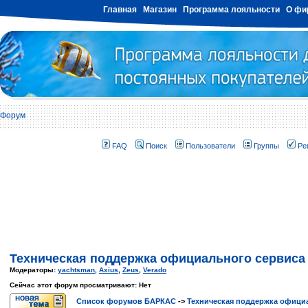
Главная
Магазин
Программа лояльности
О фи
Форум
FAQ
Поиск
Пользователи
Группы
Ре
Техническая поддержка официального сервиса
Модераторы:
yachtsman
,
Axius
,
Zeus
,
Verado
Сейчас этот форум просматривают: Нет
Список форумов БАРКАС
->
Техническая поддержка официа