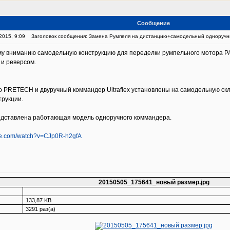
Сообщение
2015, 9:09
Заголовок сообщения: Замена Румпеля на дистанцию+самодельный одноручн
у вниманию самодельную конструкцию для переделки румпельного мотора P
 и реверсом.
о PRETECH и двуручный коммандер Ultraflex установлены на самодельную ск
трукции.
едставлена работающая модель одноручного коммандера.
be.com/watch?v=CJp0R-h2gfA
20150505_175641_новый размер.jpg
133,87 KB
3291 раз(а)