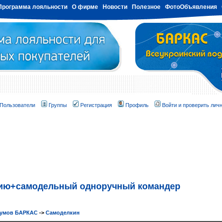
Программа лояльности
О фирме
Новости
Полезное
ФотоОбъявления
Пользователи
Группы
Регистрация
Профиль
Войти и проверить лич
цию+самодельный одноручный командер
румов БАРКАС
->
Самоделкин