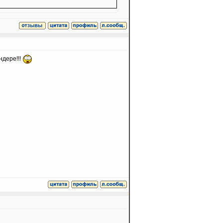
ндере!!!