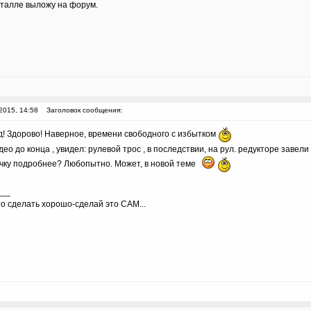
еталле выложу на форум.
2015, 14:58
Заголовок сообщения:
д! Здорово! Наверное, времени свободного с избытком
део до конца , увидел: рулевой трос , в последствии, на рул. редукторе завели
чку подробнее? Любопытно. Может, в новой теме
___
то сделать хорошо-сделай это САМ...