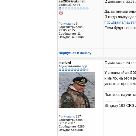
asi2007@ukr.net
Добавлено: 23.05.
Зелёный Юнга
Да, вы внимательн
Я когда лодку сде
http://krainamaystr
Репутация
: 3
Зарегистрирован:
Если будут вопрос
23.05.2015
Сообщения: 11
Откуда: Винница
Вернуться к началу
merlord
Добавлено: 23.05.
Адмирал-командор
Уважаемый
asi20
и мыло, на этом 
указать в профиле
______________
Пытаюсь научится
..................................
Stingray 192 CRS a
Репутация
: 117
Зарегистрирован:
08.12.2007
Сообщения: 9280
Откуда: Харьков