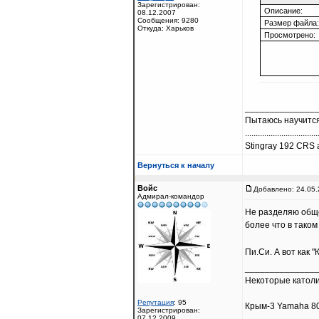
Зарегистрирован:
Описание:
08.12.2007
Сообщения: 9280
Размер файла:
Откуда: Харьков
Просмотрено:
______________
Пытаюсь научится
..................................
Stingray 192 CRS a
Вернуться к началу
Войс
Добавлено: 24.05.
Адмирал-командор
Не разделяю обще
более что в таком
Пи.Си. А вот как "
______________
Некоторые католи
Репутация
: 95
Крым-3 Yamaha 80
Зарегистрирован:
07.12.2009