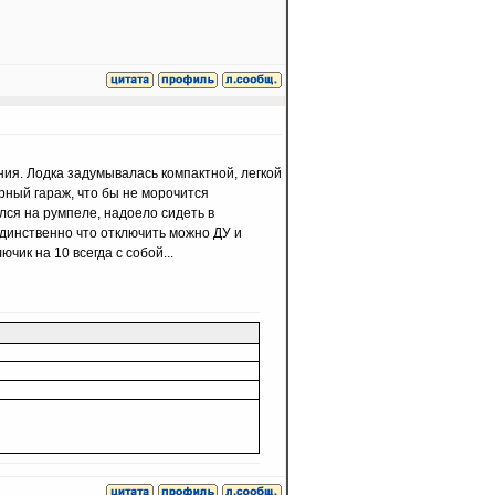
ия. Лодка задумывалась компактной, легкой
рный гараж, что бы не морочится
лся на румпеле, надоело сидеть в
динственно что отключить можно ДУ и
чик на 10 всегда с собой...