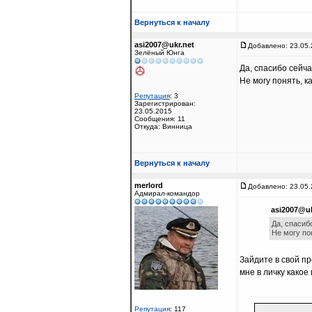
Вернуться к началу
asi2007@ukr.net
Добавлено: 23.05.
Зелёный Юнга
Да, спасибо сейча
Не могу понять, к
Репутация
: 3
Зарегистрирован:
23.05.2015
Сообщения: 11
Откуда: Винница
Вернуться к началу
merlord
Добавлено: 23.05.
Адмирал-командор
asi2007@uk
Да, спасиб
Не могу по
Зайдите в свой п
мне в личку какое
Репутация
: 117