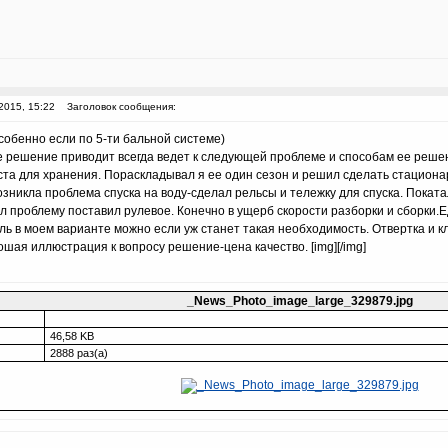
2015, 15:22
Заголовок сообщения:
особенно если по 5-ти бальной системе)
 решение приводит всегда ведет к следующей проблеме и способам ее решен
та для хранения. Пораскладывал я ее один сезон и решил сделать стациона
зникла проблема спуска на воду-сделал рельсы и тележку для спуска. Поката
 проблему поставил рулевое. Конечно в ущерб скорости разборки и сборки.Е
ь в моем варианте можно если уж станет такая необходимость. Отвертка и клю
ошая иллюстрация к вопросу решение-цена качество. [img][/img]
_News_Photo_image_large_329879.jpg
46,58 KB
2888 раз(а)