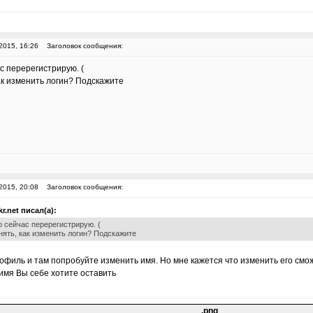
2015, 16:26
Заголовок сообщения:
с перерегистрирую. (
ак изменить логин? Подскажите
2015, 20:08
Заголовок сообщения:
r.net писал(а):
о сейчас перерегистрирую. (
нять, как изменить логин? Подскажите
рофиль и там попробуйте изменить имя. Но мне кажется что изменить его смо
 имя Вы себе хотите оставить
.png