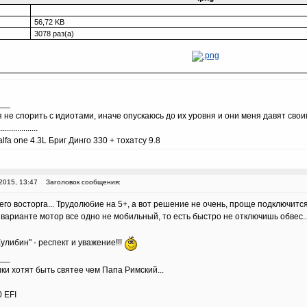
56,72 KB
3078 раз(а)
___
 не спорить с идиотами, иначе опускаюсь до их уровня и они меня давят сво
...................
lfa one 4.3L Бриг Динго 330 + тохатсу 9.8
2015, 13:47
Заголовок сообщения:
го восторга... Трудолюбие на 5+, а вот решение не очень, проще подключит
 варианте мотор все одно не мобильный, то есть быстро не отключишь обвес..
Кулибин" - респект и уважение!!!
___
ки хотят быть святее чем Папа Римский...
 EFI