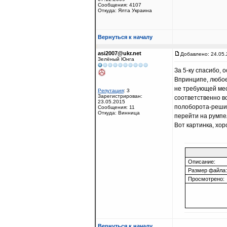
Сообщения: 4107
Откуда: Ялта Украина
Вернуться к началу
asi2007@ukr.net
Добавлено: 24.05.
Зелёный Юнга
За 5-ку спасибо, 
Впринципе, любое
не требующей мес
Репутация
: 3
Зарегистрирован:
соответственно во
23.05.2015
полоборота-решил
Сообщения: 11
Откуда: Винница
перейти на румпел
Вот картинка, хор
Описание:
Размер файла:
Просмотрено:
Вернуться к началу