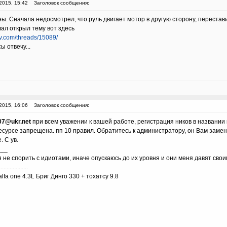
2015, 15:42
Заголовок сообщения:
ы. Сначала недосмотрел, что руль двигает мотор в другую сторону, перестави
лал открыл тему вот здесь
iv.com/threads/15089/
ы отвечу...
2015, 16:06
Заголовок сообщения:
07@ukr.net
при всем уважении к вашей работе, регистрация ников в названии
ресурсе запрещена. пп 10 правил. Обратитесь к администратору, он Вам зам
. С ув.
___
 не спорить с идиотами, иначе опускаюсь до их уровня и они меня давят сво
...................
lfa one 4.3L Бриг Динго 330 + тохатсу 9.8