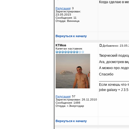
Когда сделаю в м
Репутация
: 3
Зарегистрирован:
23.05.2015
Сообщения: 11
Откуда: Винница
Вернуться к началу
КТМов
Добавлено: 23.05.
Капитан наставник
Творческий подхо
Ага, досмотрев ви
А можно про лодо
Спасибо
______________
Если хочешь что-
jobe galaxy + J 3.5
Репутация
: 57
Зарегистрирован: 26.11.2010
Сообщения: 1466
Откуда: г.Энергодар
Вернуться к началу