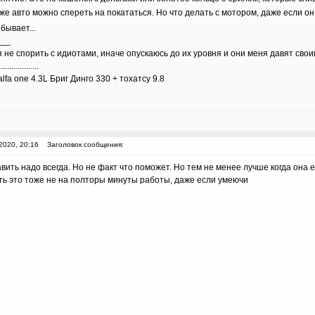
е авто можно спереть на покататься. Но что делать с мотором, даже если он
бывает...
___
 не спорить с идиотами, иначе опускаюсь до их уровня и они меня давят сво
...................
lfa one 4.3L Бриг Динго 330 + тохатсу 9.8
2020, 20:16
Заголовок сообщения:
ить надо всегда. Но не факт что поможет. Но тем не менее лучше когда она е
сть это тоже не на полторы минуты работы, даже если умеючи