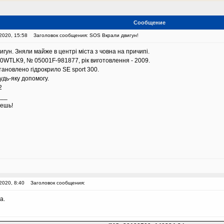
Сообщение
2020, 15:58
Заголовок сообщения: SOS Вкрали двигун!
игун. Зняли майже в центрі міста з човна на причипі.
50WTLK9, № 05001F-981877, рік виготовлення - 2009.
тановлено гідрокрило SE sport 300.
удь-яку допомогу.
2
___
аешь!
2020, 8:40
Заголовок сообщения:
а.