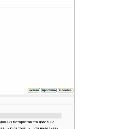
лодочных моторчегов это довольно
аешь куда хочешь. Тута надо знать