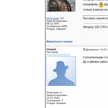
специфику
Даж
только в жизни не 
______________
Пытаюсь научится
Репутация
: 117
Зарегистрирован:
..................................
08.12.2007
Сообщения: 9280
Stingray 192 CRS a
Откуда: Харьков
Вернуться к началу
Usupas
Добавлено: 13.07.
Пассажир
Сигнализацию став
Да и движок укра
Репутация: 0
Зарегистрирован:
13.07.2020
Сообщения: 3
Откуда: Харьков