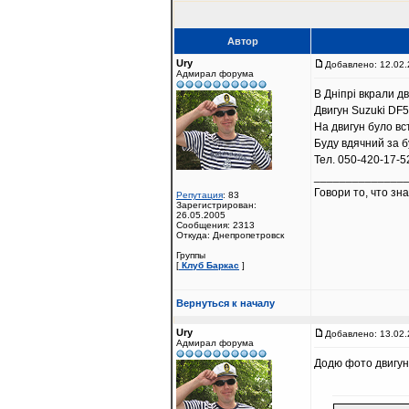
Автор
Ury
Добавлено: 12.02.
Адмирал форума
В Дніпрі вкрали дв
Двигун Suzuki DF
На двигун було вс
Буду вдячний за б
Тел. 050-420-17-5
______________
Говори то, что зн
Репутация
: 83
Зарегистрирован:
26.05.2005
Сообщения: 2313
Откуда: Днепропетровск
Группы
[
Клуб Баркас
]
Вернуться к началу
Ury
Добавлено: 13.02.
Адмирал форума
Додю фото двигун