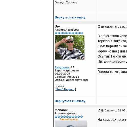
Откуда: Харьков
Вернуться к началу
Ury
Добавлено: 21.02.
Адмирал форума
В офісі стояв чове
Теріторія закрита
Суки перелізли че
корму човна ( див
Ось так. І ніхто не
Питання: як вони 
______________
Репутация
: 83
Зарегистрирован:
Говори то, что зн
26.05.2005
Сообщения: 2313
Откуда: Днепропетровск
Группы
[
Клуб Баркас
]
Вернуться к началу
mehanik
Добавлено: 21.02.
Администратор
На камерах того 
______________