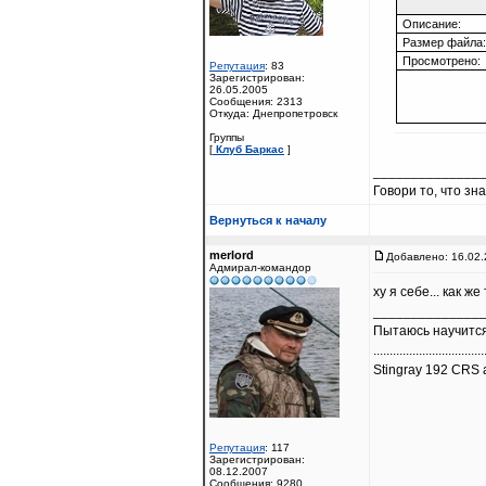
Описание:
Размер файла:
Просмотрено:
Репутация
: 83
Зарегистрирован:
26.05.2005
Сообщения: 2313
Откуда: Днепропетровск
Группы
[
Клуб Баркас
]
______________
Говори то, что зн
Вернуться к началу
merlord
Добавлено: 16.02.
Адмирал-командор
ху я себе... как ж
______________
Пытаюсь научится
..................................
Stingray 192 CRS a
Репутация
: 117
Зарегистрирован:
08.12.2007
Сообщения: 9280