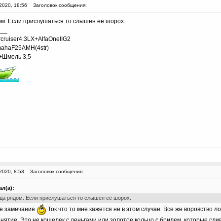
2020, 18:56
Заголовок сообщения:
ом. Если прислушаться то слышен её шорох.
___
uiser4.3LX+AlfaOneIIG2
ahaF25AMH(4str)
+Шмель 3,5
2020, 8:53
Заголовок сообщения:
л(а):
да рядом. Если прислушаться то слышен её шорох.
е замечание
Ток что то мне кажется не в этом случае. Все же воровство 
нятие. Это не кошелек с деньгами или золотое кольцо с брилем, которые слив