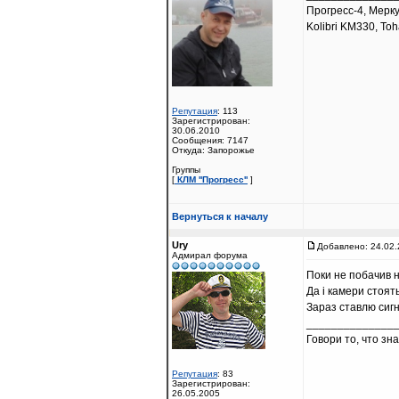
Прогресс-4, Мерк
Kolibri KM330, Toh
Репутация
: 113
Зарегистрирован:
30.06.2010
Сообщения: 7147
Откуда: Запорожье
Группы
[
КЛМ ''Прогресс''
]
Вернуться к началу
Ury
Добавлено: 24.02.
Адмирал форума
Поки не побачив н
Да і камери стоять
Зараз ставлю сигн
______________
Говори то, что зн
Репутация
: 83
Зарегистрирован:
26.05.2005