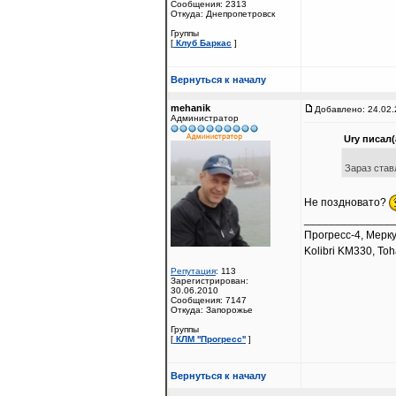
Сообщения: 2313
Откуда: Днепропетровск
Группы
[
Клуб Баркас
]
Вернуться к началу
mehanik
Добавлено: 24.02.
Администратор
Ury писал(
Зараз став
Не поздновато?
______________
Прогресс-4, Мерк
Kolibri KM330, Toh
Репутация
: 113
Зарегистрирован:
30.06.2010
Сообщения: 7147
Откуда: Запорожье
Группы
[
КЛМ ''Прогресс''
]
Вернуться к началу