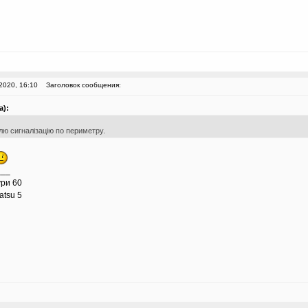
2020, 16:10
Заголовок сообщения:
а):
лю сигналізацію по периметру.
___
ури 60
atsu 5