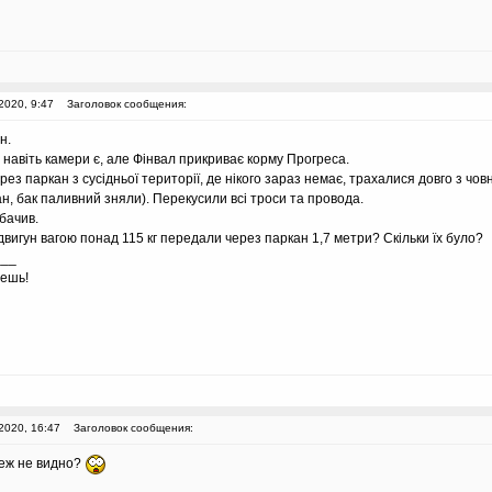
2020, 9:47
Заголовок сообщения:
н.
, навіть камери є, але Фінвал прикриває корму Прогреса.
рез паркан з сусідньої території, де нікого зараз немає, трахалися довго з чо
ан, бак паливний зняли). Перекусили всі троси та провода.
 бачив.
двигун вагою понад 115 кг передали через паркан 1,7 метри? Скільки їх було?
___
аешь!
2020, 16:47
Заголовок сообщения:
теж не видно?
___