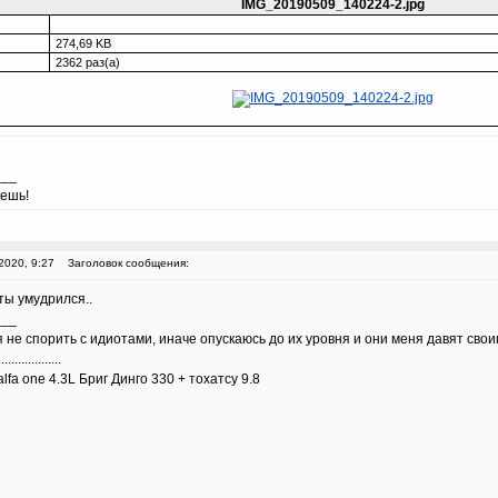
IMG_20190509_140224-2.jpg
274,69 KB
2362 раз(а)
___
аешь!
2020, 9:27
Заголовок сообщения:
е ты умудрился..
___
 не спорить с идиотами, иначе опускаюсь до их уровня и они меня давят сво
...................
lfa one 4.3L Бриг Динго 330 + тохатсу 9.8