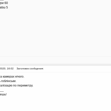
ури 60
atsu 5
2020, 16:02
Заголовок сообщения:
а камерах нічого.
 гоблінськи.
алізацію по периметру.
___
аешь!