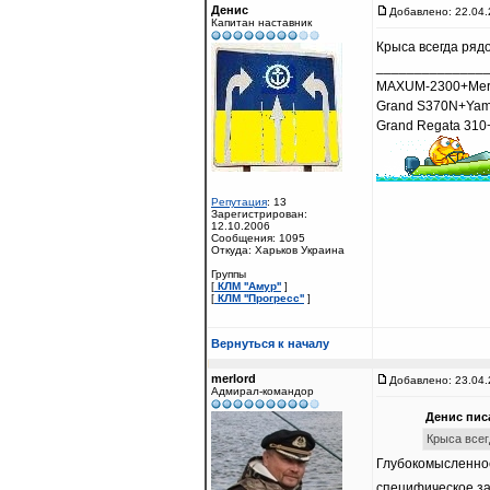
Денис
Добавлено: 22.04.
Капитан наставник
Крыса всегда ряд
______________
MAXUM-2300+Mercr
Grand S370N+Yam
Grand Regata 310
Репутация
: 13
Зарегистрирован:
12.10.2006
Сообщения: 1095
Откуда: Харьков Украина
Группы
[
КЛМ ''Амур''
]
[
КЛМ ''Прогресс''
]
Вернуться к началу
merlord
Добавлено: 23.04.
Адмирал-командор
Денис писа
Крыса всег
Глубокомысленно
специфическое за