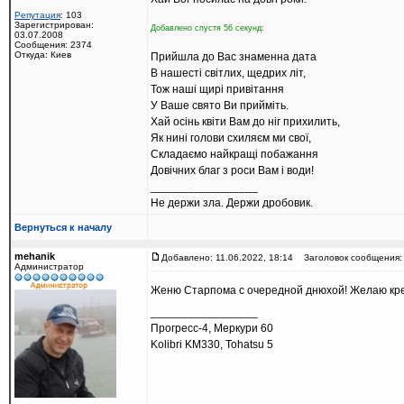
Репутация
: 103
Зарегистрирован:
Добавлено спустя 56 секунд:
03.07.2008
Сообщения: 2374
Откуда: Киев
Прийшла до Вас знаменна дата
В нашесті світлих, щедрих літ,
Тож наші щирі привітання
У Ваше свято Ви прийміть.
Хай осінь квіти Вам до ніг прихилить,
Як нині голови схиляєм ми свої,
Складаємо найкращі побажання
Довічних благ з роси Вам і води!
_________________
Не держи зла. Держи дробовик.
Вернуться к началу
mehanik
Добавлено: 11.06.2022, 18:14
Заголовок сообщения:
Администратор
Женю Старпома с очередной днюхой! Желаю креп
_________________
Прогресс-4, Меркури 60
Kolibri KM330, Tohatsu 5