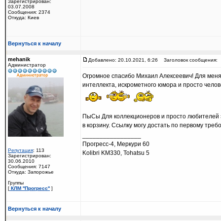
Зарегистрирован:
03.07.2008
Сообщения: 2374
Откуда: Киев
Вернуться к началу
mehanik
Добавлено: 20.10.2021, 6:26
Заголовок сообщения:
Администратор
Огромное спасибо Михаил Алексеевич! Для меня 
интеллекта, искрометного юмора и просто чело
ПыСы Для коллекционеров и просто любителей э
в корзину. Ссылку могу достать по первому тре
_________________
Прогресс-4, Меркури 60
Репутация
: 113
Kolibri KM330, Tohatsu 5
Зарегистрирован:
30.06.2010
Сообщения: 7147
Откуда: Запорожье
Группы
[
КЛМ ''Прогресс''
]
Вернуться к началу