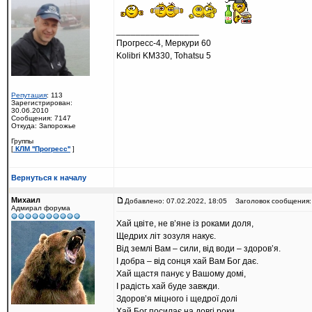
_________________
Прогресс-4, Меркури 60
Kolibri KM330, Tohatsu 5
Репутация
: 113
Зарегистрирован:
30.06.2010
Сообщения: 7147
Откуда: Запорожье
Группы
[
КЛМ ''Прогресс''
]
Вернуться к началу
Михаил
Добавлено: 07.02.2022, 18:05
Заголовок сообщения:
Адмирал форума
Хай цвіте, не в’яне із роками доля,
Щедрих літ зозуля накує.
Від землі Вам – сили, від води – здоров’я.
І добра – від сонця хай Вам Бог дає.
Хай щастя панує у Вашому домі,
І радість хай буде завжди.
Здоров’я міцного і щедрої долі
Хай Бог посилає на довгі роки.