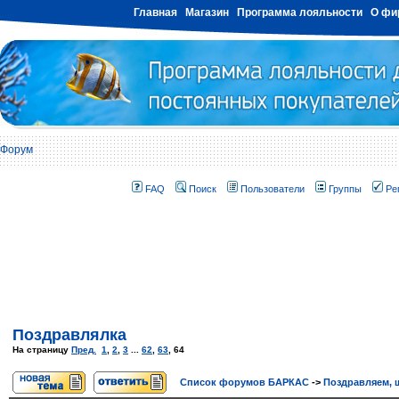
Главная
Магазин
Программа лояльности
О фи
Форум
FAQ
Поиск
Пользователи
Группы
Ре
Поздравлялка
На страницу
Пред.
1
,
2
,
3
...
62
,
63
,
64
Список форумов БАРКАС
->
Поздравляем, 