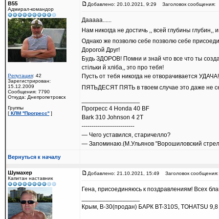
B55
Добавлено: 20.10.2021, 9:29
Заголовок сообщения:
Адмирал-командор
Дааааа......
Нам никогда не достичь ,, всей глубины глубин,
Однако же позволю себе позволю себе присоеди
Дорогой Друг!
Будь ЗДОРОВ! Помни и знай что все что ты созда
стільки й хліба,, это про тебя!
Репутация
: 42
Пусть от тебя никогда не отворачивается УДАЧА!
Зарегистрирован:
15.12.2009
ПЯТЬДЕСЯТ ПЯТЬ в твоем случае это даже не се
Сообщения: 7790
Откуда: Днепропетровск
_________________
Группы
Прогресс 4 Honda 40 BF
[
КЛМ ''Прогресс''
]
Bark 310 Johnson 4 2T
---------------------------
— Чего уставился, старичелло?
— Запоминаю.(М.Ульянов "Ворошиловский стрел
Вернуться к началу
Шумахер
Добавлено: 21.10.2021, 15:49
Заголовок сообщения:
Капитан наставник
Гена, присоединяюсь к поздравлениям! Всех благ
_________________
Крым, В-30(продан) БАРК BT-310S, TOHATSU 9,8