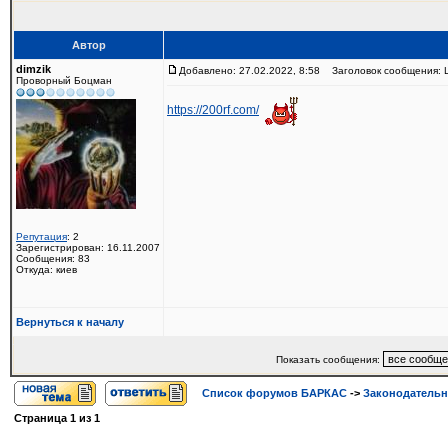
Автор
dimzik
Добавлено: 27.02.2022, 8:58
Заголовок сообщения: Ш
Проворный Боцман
https://200rf.com/
Репутация
: 2
Зарегистрирован: 16.11.2007
Сообщения: 83
Откуда: киев
Вернуться к началу
Показать сообщения:
Список форумов БАРКАС
->
Законодатель
Страница
1
из
1