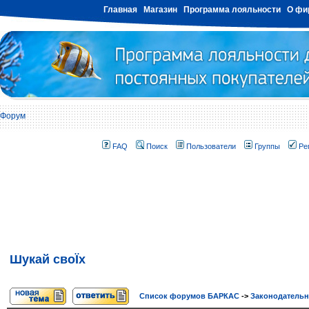
Главная
Магазин
Программа лояльности
О фи
Форум
FAQ
Поиск
Пользователи
Группы
Ре
Шукай своЇх
Список форумов БАРКАС
->
Законодатель