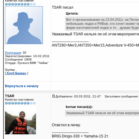
Капитан наставник
TSAR писал
Цитата:
Вот я организовываю на 23.04.2011г. на Пече
небольших лодок и РИБов, кто хочет может 
фирм-изготовителей лодок и тп... думаю буде
Уважаемый TSAR нельзя ли об этом мероприяти
_________________
ANT290+Mer3,ANT350+Mer15,Adventure V-450+M
Репутация
: 30
Зарегистрирован: 10.02.2011
Сообщения: 1808
Откуда: Луганск ВМК "Чайка"
Группы
[
Клуб Баркас
]
Вернуться к началу
TSAR
Добавлено: 03.03.2011, 21:47
Заголовок сообщения:
Капитан наставник
korsar писал(а):
Уважаемый TSAR нельзя ли об этом меропри
Ответил в личку.
_________________
BRIG Dingo-330 + Yamaha-15 2т.