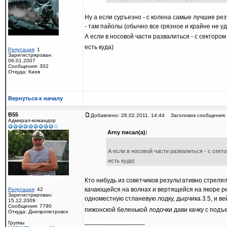
Ну а если суръезно - с колена самые лучшие рез
- там пайолы (обычно все грязное и крайне не у
А если в носовой части развалиться - с сектором
есть куда)
Репутация
: 1
Зарегистрирован:
06.01.2007
Сообщения: 302
Откуда: Киев
Вернуться к началу
B55
Добавлено: 28.02.2011, 14:44
Заголовок сообщения:
Адмирал-командор
Arny писал(а):
А если в носовой части развалиться - с секто
есть куда)
Кто нибудь из советчиков результативно стрелял 
качающейся на волнах и вертящейся на якоре ре
Репутация
: 42
Зарегистрирован:
одноместную стланевую лодку, дырчика 3.5, и ве
15.12.2009
Сообщения: 7790
пижонской беленькой лодочки дави качку с подъ
Откуда: Днепропетровск
_________________
Группы