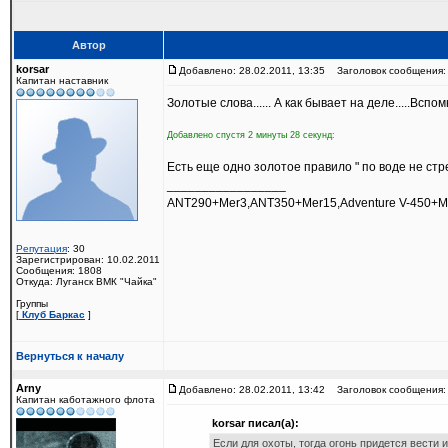
Автор
korsar
Добавлено: 28.02.2011, 13:35
Заголовок сообщения:
Капитан наставник
Золотые слова...... А как бывает на деле.....Вспом
Добавлено спустя 2 минуты 28 секунд:
Есть еще одно золотое правило " по воде не стре
_________________
ANT290+Mer3,ANT350+Mer15,Adventure V-450+M
Репутация
: 30
Зарегистрирован: 10.02.2011
Сообщения: 1808
Откуда: Луганск ВМК "Чайка"
Группы
[
Клуб Баркас
]
Вернуться к началу
Arny
Добавлено: 28.02.2011, 13:42
Заголовок сообщения:
Капитан каботажного флота
korsar писал(а):
Если для охоты, тогда огонь придется вести и