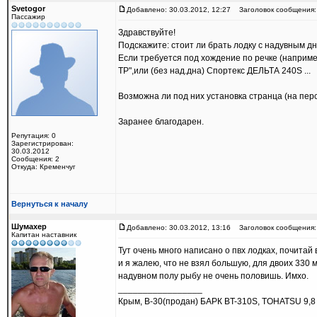
Svetogor
Добавлено: 30.03.2012, 12:27
Заголовок сообщения:
Пассажир
Здравствуйте!
Подскажите: стоит ли брать лодку с надувным д
Если требуется под хождение по речке (например
ТР",или (без над.дна) Спортекс ДЕЛЬТА 240S ...
Возможна ли под них установка странца (на пер
Заранее благодарен.
Репутация: 0
Зарегистрирован:
30.03.2012
Сообщения: 2
Откуда: Кременчуг
Вернуться к началу
Шумахер
Добавлено: 30.03.2012, 13:16
Заголовок сообщения:
Капитан наставник
Тут очень много написано о пвх лодках, почитай 
и я жалею, что не взял большую, для двоих 330 
надувном полу рыбу не очень половишь. Имхо.
_________________
Крым, В-30(продан) БАРК BT-310S, TOHATSU 9,8