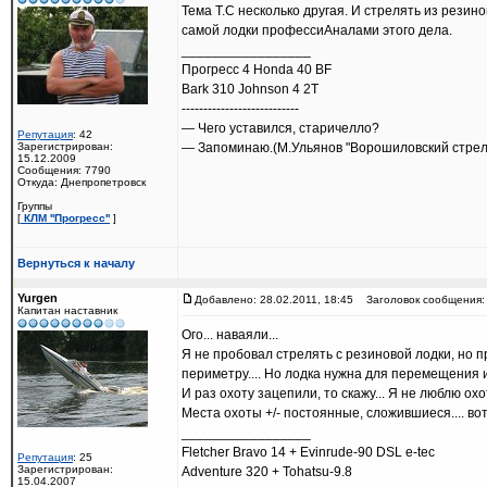
Тема Т.С несколько другая. И стрелять из резин
самой лодки профессиАналами этого дела.
_________________
Прогресс 4 Honda 40 BF
Bark 310 Johnson 4 2T
---------------------------
— Чего уставился, старичелло?
Репутация
: 42
Зарегистрирован:
— Запоминаю.(М.Ульянов "Ворошиловский стрел
15.12.2009
Сообщения: 7790
Откуда: Днепропетровск
Группы
[
КЛМ ''Прогресс''
]
Вернуться к началу
Yurgen
Добавлено: 28.02.2011, 18:45
Заголовок сообщения:
Капитан наставник
Ого... наваяли...
Я не пробовал стрелять с резиновой лодки, но 
периметру.... Но лодка нужна для перемещения из
И раз охоту зацепили, то скажу... Я не люблю охо
Места охоты +/- постоянные, сложившиеся.... во
_________________
Fletcher Bravo 14 + Evinrude-90 DSL e-tec
Репутация
: 25
Зарегистрирован:
Adventure 320 + Tohatsu-9.8
15.04.2007