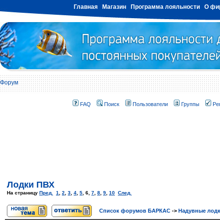
Главная
Магазин
Программа лояльности
О фи
Форум
FAQ
Поиск
Пользователи
Группы
Ре
Лодки ПВХ
На страницу
Пред.
1
,
2
,
3
,
4
,
5
,
6
,
7
,
8
,
9
,
10
След.
Список форумов БАРКАС
->
Надувные лод