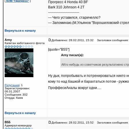
[
КЛМ ''Прогресс''
]
Прогресс 4 Honda 40 BF
Bark 310 Johnson 4 2T
---------------------------
— Чего уставился, старичелло?
— Запоминаю.(М.Ульянов "Ворошиловский стрел
Вернуться к началу
Arny
Добавлено: 28.02.2011, 15:32
Заголовок сообщения:
Капитан каботажного флота
[quote="B55"]
Arny писал(а):
АКто нибудь из советчиков результативно стре
Ну дык, попробывать и потренироваться никто не 
кому то над башкой и барахтаться потом - ружж
Репутация
: 1
ПроффесиАналы вокруг одни.....
Зарегистрирован:
06.01.2007
Сообщения: 302
Откуда: Киев
Вернуться к началу
B55
Добавлено: 28.02.2011, 15:52
Заголовок сообщения:
Адмирал-командор