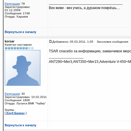
____________________________________
Репутация
: 78
Зарегистрирован:
Век живи - век учись, а дураком помрёшь....
01.12.2009
Сообщения: 1748
Откуда: Харьков
Вернуться к началу
korsar
Добавлено: 05.03.2011, 1:05
Заголовок сообщения:
Капитан наставник
ТSAR спасибо за информацию, заманчивое мер
_________________
ANT290+Mer3,ANT350+Mer15,Adventure V-450+M
Репутация
: 30
Зарегистрирован: 10.02.2011
Сообщения: 1808
Откуда: Луганск ВМК "Чайка"
Группы
[
Клуб Баркас
]
Вернуться к началу