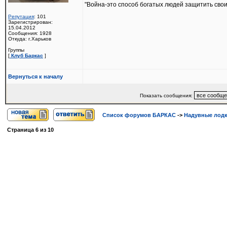
"Война-это способ богатых людей защитить свои
Репутация
: 101
Зарегистрирован:
15.04.2012
Сообщения: 1928
Откуда: г.Харьков
Группы
[
Клуб Баркас
]
Вернуться к началу
Показать сообщения:
Список форумов БАРКАС
->
Надувные лод
Страница
6
из
10