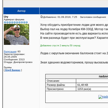
Автор
Ury
Добавлено: 01.09.2016, 7:25
Заголовок сообщения:
Адмирал форума
Хочу обсудить приобретение лодки для моего др
Выбор пал на лодку Колибри КМ-330Д. Мотор так
На сайте производителя есть два варианта исп
В чем разница будет при эксплуатации? Характ
Добавлено спустя 2 минуты 50 секунд:
Репутация
: 83
Лодка с округлым окончание баллонов стоит на 2
Зарегистрирован:
26.05.2005
Сообщения: 2313
Откуда: Днепропетровск
Зная здешних водомоторников, прошу высказывать
Группы
[
Клуб Баркас
]
naduvn
Описание:
Размер файла:
61,48 KB
Просмотрено:
1153 раз(а)