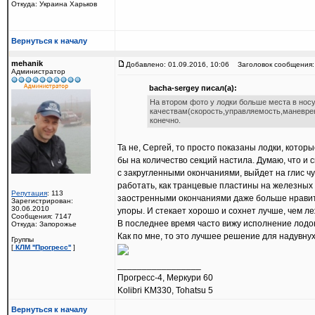
Откуда: Украина Харьков
Вернуться к началу
mehanik
Добавлено: 01.09.2016, 10:06
Заголовок сообщения:
Администратор
bacha-sergey писал(а):
На втором фото у лодки больше места в нос
качествам(скорость,управляемость,маневрен
конечно.
Та не, Сергей, то просто показаны лодки, котор
бы на количество секций настила. Думаю, что и
с закругленными окончаниями, выйдет на глис ч
работать, как транцевые пластины на железных 
Репутация
: 113
заостренными окончаниями даже больше нравится,
Зарегистрирован:
30.06.2010
упоры. И стекает хорошо и сохнет лучше, чем ле
Сообщения: 7147
В последнее время часто вижу исполнение лодок
Откуда: Запорожье
Как по мне, то это лучшее решение для надувну
Группы
[
КЛМ ''Прогресс''
]
_________________
Прогресс-4, Меркури 60
Kolibri KM330, Tohatsu 5
Вернуться к началу