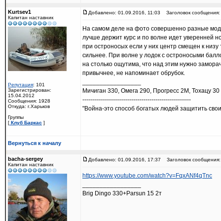
Kurtsev1
Добавлено: 01.09.2016, 11:03
Заголовок сообщения:
Капитан наставник
На самом деле на фото совершенно разные модел
лучше держит курс и по волне идет уверенней н
при остроносых если у них центр смещен к низу 
сильнее. При волне у лодок с остроносыми балл
на столько ощутима, что над этим нужно заморачи
привычнее, не напоминает обрубок.
_________________
Репутация
: 101
Зарегистрирован:
Мичиган 330, Омега 290, Прогресс 2М, Тохацу 30
15.04.2012
-------------------------------------------------------
Сообщения: 1928
Откуда: г.Харьков
"Война-это способ богатых людей защитить свои
Группы
[
Клуб Баркас
]
Вернуться к началу
bacha-sergey
Добавлено: 01.09.2016, 17:37
Заголовок сообщения:
Капитан наставник
https://www.youtube.com/watch?v=FqxANf4qTnc
_________________
Brig Dingo 330+Parsun 15 2т