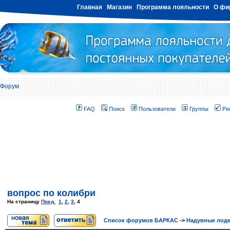
Главная
Магазин
Программа лояльности
О фи
Форум
FAQ
Поиск
Пользователи
Группы
Ре
вопрос по колибри
На страницу
Пред.
1
,
2
,
3
,
4
Список форумов БАРКАС
->
Надувные лод