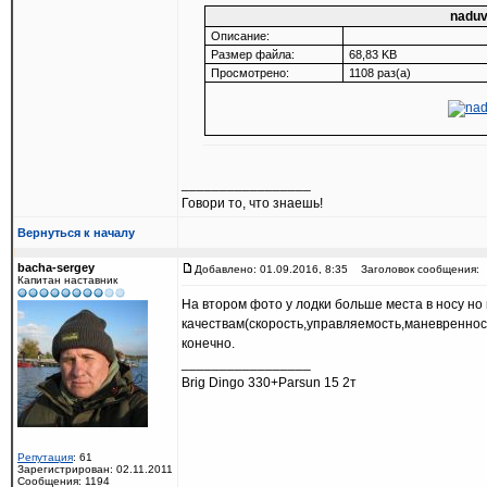
naduv
Описание:
Размер файла:
68,83 KB
Просмотрено:
1108 раз(а)
_________________
Говори то, что знаешь!
Вернуться к началу
bacha-sergey
Добавлено: 01.09.2016, 8:35
Заголовок сообщения:
Капитан наставник
На втором фото у лодки больше места в носу но
качествам(скорость,управляемость,маневреннос
конечно.
_________________
Brig Dingo 330+Parsun 15 2т
Репутация
: 61
Зарегистрирован: 02.11.2011
Сообщения: 1194