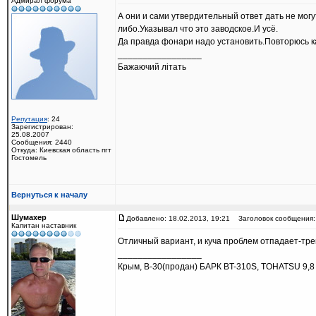
Адмирал форума
А они и сами утвердительный ответ дать не могу
либо.Указывал что это заводское.И усё.
Да правда фонари надо установить.Повторюсь ка
_________________
Бажаючий літать
Репутация
: 24
Зарегистрирован:
25.08.2007
Сообщения: 2440
Откуда: Киевская область пгт
Гостомель
Вернуться к началу
Шумахер
Добавлено: 18.02.2013, 19:21
Заголовок сообщения:
Капитан наставник
Отличный вариант, и куча проблем отпадает-трей
_________________
Крым, В-30(продан) БАРК BT-310S, TOHATSU 9,8