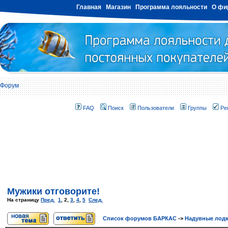
Главная
Магазин
Программа лояльности
О фи
Форум
FAQ
Поиск
Пользователи
Группы
Ре
Мужики отговорите!
На страницу
Пред.
1
,
2
,
3
,
4
,
5
След.
Список форумов БАРКАС
->
Надувные лод