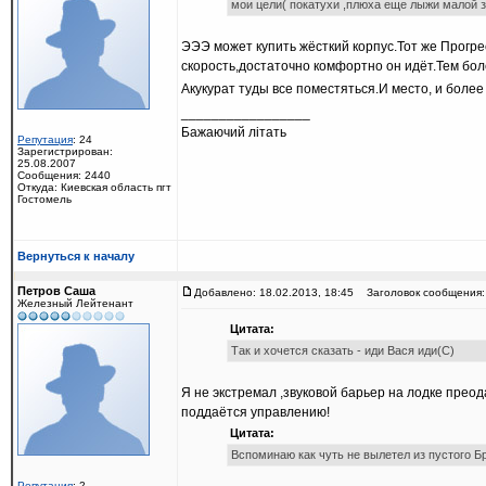
мои цели( покатухи ,плюха еще лыжи малой з
ЭЭЭ может купить жёсткий корпус.Тот же Прогрес
скорость,достаточно комфортно он идёт.Тем бол
Акукурат туды все поместяться.И место, и более
_________________
Бажаючий літать
Репутация
: 24
Зарегистрирован:
25.08.2007
Сообщения: 2440
Откуда: Киевская область пгт
Гостомель
Вернуться к началу
Петров Саша
Добавлено: 18.02.2013, 18:45
Заголовок сообщения:
Железный Лейтенант
Цитата:
Так и хочется сказать - иди Вася иди(С)
Я не экстремал ,звуковой барьер на лодке преод
поддаётся управлению!
Цитата:
Вспоминаю как чуть не вылетел из пустого Б
Репутация
: 2