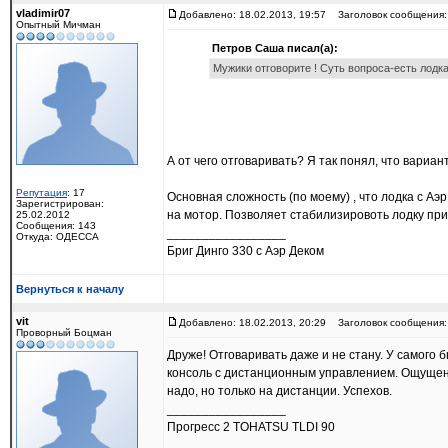
vladimir07
Добавлено: 18.02.2013, 19:57
Заголовок сообщения: 
Опытный Мичман
Петров Саша писал(а):
Мужики отговорите ! Суть вопроса-есть лодка
А от чего отговаривать? Я так понял, что вариан
Репутация
: 17
Основная сложность (по моему) , что лодка с Аэр
Зарегистрирован:
на мотор. Позволяет стабилизировоть лодку при
25.02.2012
Сообщения: 143
_________________
Откуда: ОДЕССА
Бриг Динго 330 с Аэр Деком
Вернуться к началу
vit
Добавлено: 18.02.2013, 20:29
Заголовок сообщения:
Проворный Боцман
Друже! Отговаривать даже и не стану. У самого б
консоль с дистанционным управлением. Ощущение
надо, но только на дистанции. Успехов.
_________________
Прогресс 2 TOHATSU TLDI 90