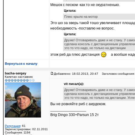
Мешок с песком -как то не окуратненько.
Цитата:
Плюс крыло на мотор
Это шо за зверь такой тошо увеличивает площа
необходимость -поставлю не вопрос.
Цитата:
Друже! Отговаривать даже и не стану. У самог
сделана консоль с дистанционным управлени
это то что надо, но только на дистанции
этож риб да плюс дистанция
а вообше надо
Вернуться к началу
bacha-sergey
Добавлено: 18.02.2013, 20:47
Заголовок сообщения:
Капитан наставник
vit писал(а):
Друже! Отговаривать даже и не стану. У самог
сделана консоль с дистанционным управлени
это то что надо, но только на дистанции. Успе
Вы не ровняйте риб с аирдеком.
_________________
Brig Dingo 330+Parsun 15 2т
Репутация
: 61
Зарегистрирован: 02.11.2011
Сообщения: 1194