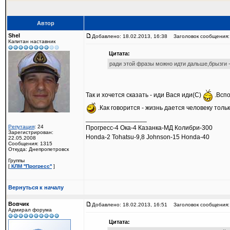
Автор
Shel
Добавлено: 18.02.2013, 16:38
Заголовок сообщения:
Капитан наставник
Цитата:
ради этой фразы можно идти дальше,брызги 
Так и хочется сказать - иди Вася иди(С)
.Вспо
.Как говорится - жизнь дается человеку толь
_________________
Репутация
: 24
Прогресс-4 Ока-4 Казанка-МД Колибри-300
Зарегистрирован:
Honda-2 Tohatsu-9,8 Johnson-15 Honda-40
22.05.2008
Сообщения: 1315
Откуда: Днепропетровск
Группы
[
КЛМ ''Прогресс''
]
Вернуться к началу
Вовчик
Добавлено: 18.02.2013, 16:51
Заголовок сообщения:
Адмирал форума
Цитата: