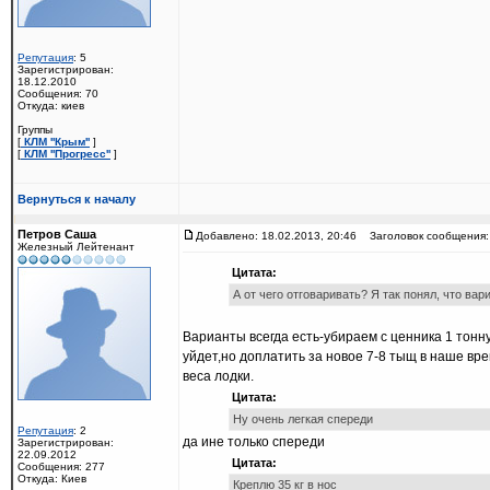
Репутация
: 5
Зарегистрирован:
18.12.2010
Сообщения: 70
Откуда: киев
Группы
[
КЛМ ''Крым''
]
[
КЛМ ''Прогресс''
]
Вернуться к началу
Петров Саша
Добавлено: 18.02.2013, 20:46
Заголовок сообщения:
Железный Лейтенант
Цитата:
А от чего отговаривать? Я так понял, что вар
Варианты всегда есть-убираем с ценника 1 тонн
уйдет,но доплатить за новое 7-8 тыщ в наше вр
веса лодки.
Цитата:
Ну очень легкая спереди
Репутация
: 2
да ине только спереди
Зарегистрирован:
22.09.2012
Цитата:
Сообщения: 277
Откуда: Киев
Креплю 35 кг в нос