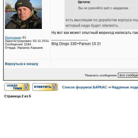
Цитата:
Вы не ровняйте риб с аирдеком.
есть мыслишки по доработке корпуса по
который надо будет обклеять.
Ну вот как может опытный мореход написать та
Репутация
: 61
_________________
Зарегистрирован: 02.11.2011
Brig Dingo 330+Parsun 15 2т
Сообщения: 1194
Откуда: Украина Харьков
Вернуться к началу
Показать сообщения:
Список форумов БАРКАС
->
Надувные лод
Страница
2
из
5