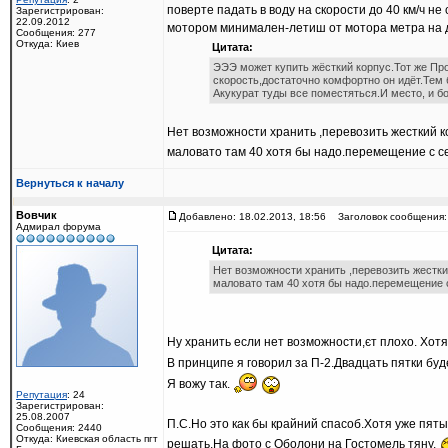
поверте падать в воду на скорости до 40 км/ч н
Зарегистрирован:
22.09.2012
мотором минимален-летиш от мотора метра на д
Сообщения: 277
Откуда: Киев
Цитата:
ЭЭЭ может купить жёсткий корпус.Тот же Прог
скорость,достаточно комфортно он идёт.Тем 
Акукурат туды все поместяться.И место, и бо
Нет возможности хранить ,перевозить жесткий ко
маловато там 40 хотя бы надо.перемещение с се
Вернуться к началу
Вовчик
Добавлено: 18.02.2013, 18:56
Заголовок сообщения:
Адмирал форума
Цитата:
Нет возможности хранить ,перевозить жесткий
маловато там 40 хотя бы надо.перемещение с
Ну хранить если нет возможности,єт плохо. Хот
В принципе я говорил за П-2.Двадцать пятки буд
Я вожу так.
Репутация
: 24
Зарегистрирован:
25.08.2007
П.С.Но это как бы крайний спасоб.Хотя уже пяты
Сообщения: 2440
Откуда: Киевская область пгт
решать.На фото с Оболони на Гостомель тяну.