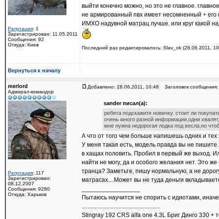
выйти конечно можно, но это не главное. главно
не армированный пвх имеет несомненный + его мо
ИМХО надувной матрац лучше. или круг какой над
Репутация
: 1
Зарегистрирован: 11.05.2011
Сообщения: 92
Откуда: Киев
Последний раз редактировалось: Slav_ok (28.06.2011, 10:
Вернуться к началу
merlord
Добавлено: 28.06.2011, 10:48
Заголовок сообщения: 
Адмирал-командор
sander писал(а):
ребята подскажите новичку. стоит ли покупать
очень много разной информации,одни хвалят,
мне нужна недорогая лодка под весла,но что
А что от того чем больше напишешь одних и тех 
У меня такая есть, модель правда вы не пишите.
в хащах половить. Пробил в первый же выход. Или
найти не могу, да и особого желания нет. Это же
транца? Заметьте, пишу нормальную, а не дорогу
Репутация
: 117
Зарегистрирован:
матрасах....Может вы не туда деньги вкладывает
08.12.2007
_________________
Сообщения: 9280
Откуда: Харьков
Пытаюсь научится не спорить с идиотами, иначе
.....................................................
Stingray 192 CRS alfa one 4.3L Бриг Динго 330 + т