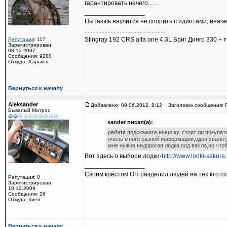
гарантировать нечего......
_________________
Пытаюсь научится не спорить с идиотами, иначе
.....................................................
Stingray 192 CRS alfa one 4.3L Бриг Динго 330 + т
Репутация
: 117
Зарегистрирован:
08.12.2007
Сообщения: 9280
Откуда: Харьков
Вернуться к началу
Aleksandеr
Добавлено: 09.06.2012, 8:12
Заголовок сообщения: R
Бывалый Матрос
sander писал(а):
ребята подскажите новичку. стоит ли покупать
очень много разной информации,одни хвалят,
мне нужна недорогая лодка под весла,но что
Вот здесь о выборе лодки-
http://www.lodki-sakura
_________________
Своим крестом ОН разделил людей на тех кто спр
Репутация: 0
Зарегистрирован:
18.12.2009
Сообщения: 26
Откуда: Киев
Вернуться к началу