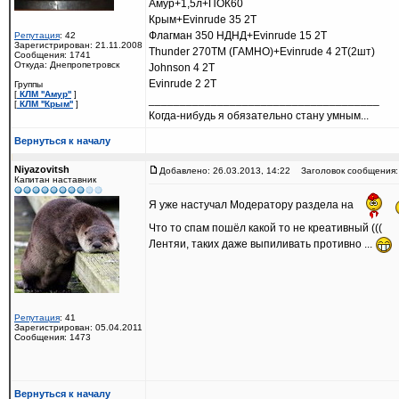
Амур+1,5л+ПОК60
Крым+Evinrude 35 2Т
Флагман 350 НДНД+Evinrude 15 2Т
Репутация
: 42
Зарегистрирован: 21.11.2008
Thunder 270ТМ (ГАМНО)+Evinrude 4 2Т(2шт)
Сообщения: 1741
Откуда: Днепропетровск
Johnson 4 2T
Evinrude 2 2Т
Группы
[
КЛМ ''Амур''
]
_____________________________________
[
КЛМ ''Крым''
]
Когда-нибудь я обязательно стану умным...
Вернуться к началу
Niyazovitsh
Добавлено: 26.03.2013, 14:22
Заголовок сообщения:
Капитан наставник
Я уже настучал Модератору раздела на
Что то спам пошёл какой то не креативный (((
Лентяи, таких даже выпиливать противно ...
Репутация
: 41
Зарегистрирован: 05.04.2011
Сообщения: 1473
Вернуться к началу