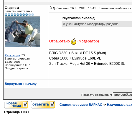
Старпом
Добавлено: 26.03.2013, 15:41
Заголовок сообщения:
Капитан наставник
Niyazovitsh писал(а):
Я уже настучал Модератору раздела
Отработано
(Модератор)
_________________
BRIG D330 + Suzuki DT 15 S (был)
Репутация
: 55
Cobra 1600 + Evinrude E60DPL
Зарегистрирован:
12.09.2008
Sun Tracker Mega Hut 36 + Evinrude E200DSL
Сообщения: 1407
Откуда: Харьков
Вернуться к началу
Показать сообщения:
Список форумов БАРКАС
->
Надувные лод
Страница
1
из
1