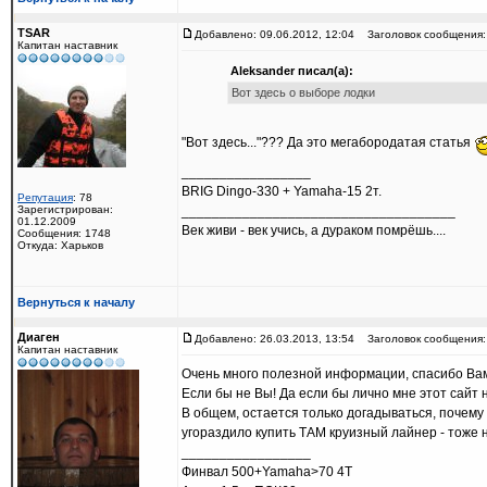
TSAR
Добавлено: 09.06.2012, 12:04
Заголовок сообщения: 
Капитан наставник
Aleksandеr писал(а):
Вот здесь о выборе лодки
"Вот здесь..."??? Да это мегабородатая статья
_________________
BRIG Dingo-330 + Yamaha-15 2т.
Репутация
: 78
Зарегистрирован:
____________________________________
01.12.2009
Век живи - век учись, а дураком помрёшь....
Сообщения: 1748
Откуда: Харьков
Вернуться к началу
Диаген
Добавлено: 26.03.2013, 13:54
Заголовок сообщения:
Капитан наставник
Очень много полезной информации, спасибо Ва
Если бы не Вы! Да если бы лично мне этот сайт н
В общем, остается только догадываться, почему
угораздило купить ТАМ круизный лайнер - тоже н
_________________
Финвал 500+Yamaha>70 4Т