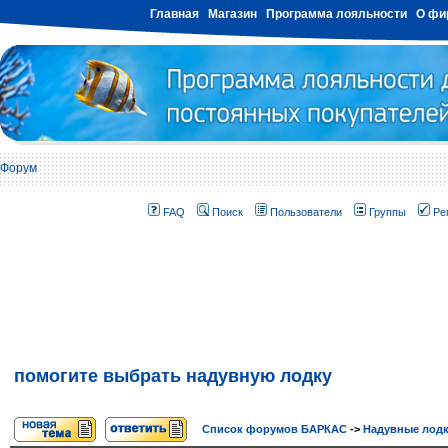
Главная
Магазин
Программа лояльности
О фи
Форум
FAQ
Поиск
Пользователи
Группы
Ре
помогите выбрать надувную лодку
Список форумов БАРКАС
->
Надувные лод