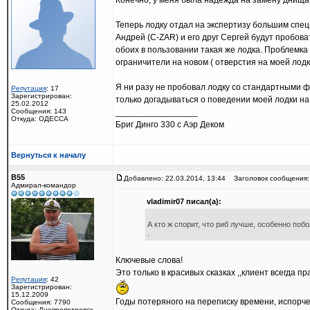
Конечно, у меня была надежда на замену днища, но
Теперь лодку отдал на экспертизу большим спе
Андрей (C-ZAR) и его друг Сергей будут пробов
обоих в пользовании такая же лодка. Проблемка
ограничители на новом ( отверстия на моей лодк
Я ни разу не пробовал лодку со стандартными ф
Репутация
: 17
Зарегистрирован:
только догадываться о поведении моей лодки на
25.02.2012
Сообщения: 143
_________________
Откуда: ОДЕССА
Бриг Динго 330 с Аэр Деком
Вернуться к началу
B55
Добавлено: 22.03.2014, 13:44
Заголовок сообщения:
Адмирал-командор
vladimir07 писал(а):
А кто ж спорит, что риб лучше, особенно поб
.
Ключевые слова!
Это только в красивых сказках ,,клиент всегда 
Репутация
: 42
Зарегистрирован:
15.12.2009
Годы потеряного на переписку времени, испорченн
Сообщения: 7790
Откуда: Днепропетровск