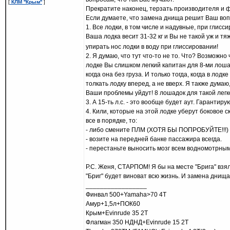
[
КЛМ ''Крым''
]
Прекратите наконец, терзать производителя и 
Если думаете, что замена днища решит Ваш воп
1. Все лодки, в том числе и надувные, при глис
Ваша лодка весит 31-32 кг и Вы не такой уж и т
упирать нос лодки в воду при глиссировании!
2. Я думаю, что тут что-то не то. Что? Возможн
лодке Вы слишком легкий капитан для 8-ми лошадо
когда она без груза. И только тогда, когда в ло
толкать лодку вперед, а не вверх. Я также думаю
Ваши проблемы уйдут! 8 лошадок для такой легк
3. А 15-ть л.с. - это вообще будет аут. Гарантиру
4. Кили, которые на этой лодке уберут боковое 
все в порядке, то:
- либо смените ПЛМ (ХОТЯ БЫ ПОПРОБУЙТЕ!!!)
- возите на передней банке пассажира всегда.
- перестаньте выносить мозг всем водномотрн
Р.С. Женя, СТАРПОМ! Я бы на месте "Брига" взял
"Бриг" будет виноват всю жизнь. И замена днища 
_________________
Финвал 500+Yamaha>70 4Т
Амур+1,5л+ПОК60
Крым+Evinrude 35 2Т
Флагман 350 НДНД+Evinrude 15 2Т