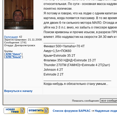
относительная. По сути - основная масса надув
понятно логически.
Я потому и говорю, что на лодке с одним капита
картина, когда появится пассажир. В то же врем
для двоих 6-ти сильного мотора МАЛО. Отсюда и 
уйти на 2-3 л.с. вниз, но забыть о глиссере вдвое
Поиски кривизны и прочие изыски, в разрезе ПРО
влияет. Ибо надувастик на скорости ЗА 30 км/ч
Репутация
: 42
Зарегистрирован: 21.11.2008
_________________
Сообщения: 1741
Откуда: Днепропетровск
Финвал 500+Yamaha>70 4Т
Амур+1,5л+ПОК60
Группы
[
КЛМ ''Амур''
]
Крым+Evinrude 35 2Т
[
КЛМ ''Крым''
]
Флагман 350 НДНД+Evinrude 15 2Т
Thunder 270ТМ (ГАМНО)+Evinrude 4 2Т(2шт)
Johnson 4 2T
Evinrude 2 2Т
_____________________________________
Когда-нибудь я обязательно стану умным...
Вернуться к началу
Показать сообщения:
Список форумов БАРКАС
->
Надувные лод