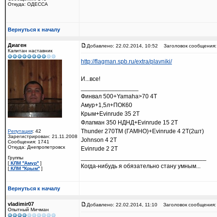
Откуда: ОДЕССА
Вернуться к началу
Диаген
Добавлено: 22.02.2014, 10:52
Заголовок сообщения:
Капитан наставник
http://flagman.spb.ru/extra/plavniki/
И...все!
_________________
Финвал 500+Yamaha>70 4Т
Амур+1,5л+ПОК60
Крым+Evinrude 35 2Т
Флагман 350 НДНД+Evinrude 15 2Т
Thunder 270ТМ (ГАМНО)+Evinrude 4 2Т(2шт)
Репутация
: 42
Зарегистрирован: 21.11.2008
Johnson 4 2T
Сообщения: 1741
Откуда: Днепропетровск
Evinrude 2 2Т
_____________________________________
Группы
[
КЛМ ''Амур''
]
Когда-нибудь я обязательно стану умным...
[
КЛМ ''Крым''
]
Вернуться к началу
vladimir07
Добавлено: 22.02.2014, 11:10
Заголовок сообщения:
Опытный Мичман