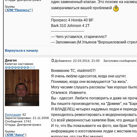
один замененный клапан. Это похоже на насмешк
Группы
заморачиваться вашей проблемой
[
КЛМ ''Прогресс''
]
_________________
Прогресс 4 Honda 40 BF
Bark 310 Johnson 4 2T
---------------------------
— Чего уставился, старичелло?
— Запоминаю.(М.Ульянов "Ворошиловский стрел
Вернуться к началу
Диаген
Добавлено: 22.03.2014, 21:00
Заголовок сообщения:
Капитан наставник
Вниманию ТС, vladimir07!
Я очень люблю одесситов, когда они шутят.
Понимаю, когда они возмущаются "за жизь".
Могу часами слушать рассказы "как хорошо было 
Отвлекся. Извините.
Вы - одессит. Любите поговорить и даже не проч
Вы пишите производителю, на "Домике", на "Барк
Я ВЛАДЕЛЕЦ четырех надувных лодок и периодич
приходилось ремонтировать и модернизировать
Репутация
: 42
Зарегистрирован: 21.11.2008
Со всей уверенностью заявляю Вам, что днище
Сообщения: 1741
Откуда: Днепропетровск
И то, что Вы показываете на фото, как брак "Бр
информацию о изготовлении лодки с жестким пол
Группы
[
КЛМ ''Амур''
]
вопросам, что так Вас мучают.