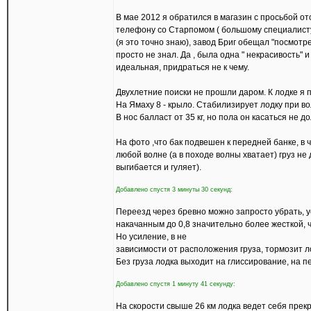
В мае 2012 я обратился в магазин с просьбой от
телефону со Старпомом ( большому специалисту 
(я это точно знаю), завод Бриг обещал "посмотре
просто не знал. Да , была одна " некрасивость" 
идеальная, придраться не к чему.
Двухлетние поиски не прошли даром. К лодке я 
На Ямаху 8 - крыло. Стабилизирует лодку при во
В нос балласт от 35 кг, но пола он касаться не д
На фото ,что бак подвешен к передней банке, в 
любой волне (а в походе волны хватает) груз н
выгибается и гуляет).
Добавлено спустя 3 минуты 30 секунд:
Переезд через бревно можно запросто убрать, у
накачанным до 0,8 значительно более жесткой, 
Но усиление, в не
зависимости от расположения груза, тормозит ло
Без груза лодка выходит на глиссирование, на 
Добавлено спустя 1 минуту 41 секунду:
На скорости свыше 26 км лодка ведет себя прек