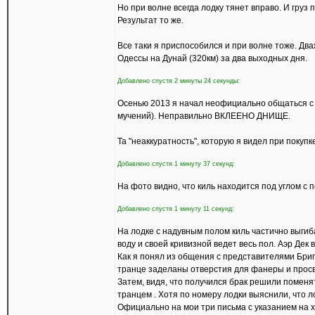
Но при волне всегда лодку тянет вправо. И груз 
Результат то же.
Все таки я приспособился и при волне тоже. Два
Одессы на Дунай (320км) за два выходных дня.
Добавлено спустя 2 минуты 24 секунды:
Осенью 2013 я начал неофициально общаться с 
мучений). Неправильно ВКЛЕЕНО ДНИЩЕ.
Та "неаккуратность", которую я видел при покуп
Добавлено спустя 1 минуту 37 секунд:
На фото видно, что киль находится под углом с
Добавлено спустя 1 минуту 11 секунд:
На лодке с надувным полом киль частично выгиба
воду и своей кривизной ведет весь пол. Аэр Дек 
Как я понял из общения с представителями Бриг
транце заделаны отверстия для фанеры и просв
Затем, видя, что получился брак решили поменя
транцем . Хотя по номеру лодки выяснили, что л
Официально на мои три письма с указанием на х