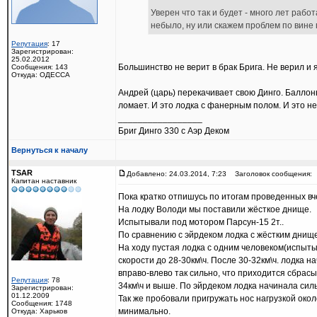
Уверен что так и будет - много лет рабо
небыло, ну или скажем проблем по вине 
Репутация
: 17
Зарегистрирован:
25.02.2012
Большинство не верит в брак Брига. Не верил и я
Сообщения: 143
Откуда: ОДЕССА
Андрей (царь) перекачивает свою Динго. Баллон
ломает. И это лодка с фанерным полом. И это не
_________________
Бриг Динго 330 с Аэр Деком
Вернуться к началу
TSAR
Добавлено: 24.03.2014, 7:23
Заголовок сообщения:
Капитан наставник
Пока кратко отпишусь по итогам проведенных в
На лодку Володи мы поставили жёсткое днище.
Испытывали под мотором Парсун-15 2т..
По сравнению с эйрдеком лодка с жёстким днище
На ходу пустая лодка с одним человеком(испытыв
скорости до 28-30км\ч. После 30-32км\ч. лодка
вправо-влево так сильно, что приходится сбрасы
Репутация
: 78
34км\ч и выше. По эйрдеком лодка начинала силь
Зарегистрирован:
01.12.2009
Так же пробовали пригружать нос нагрузкой около
Сообщения: 1748
минимально.
Откуда: Харьков