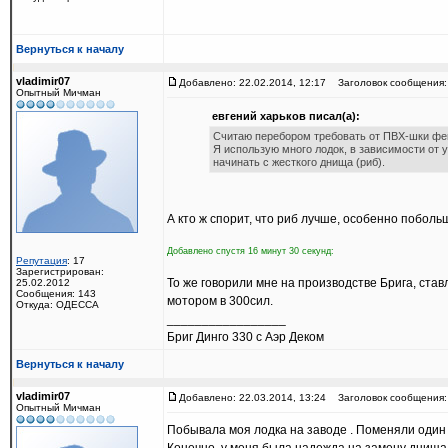
Вернуться к началу
vladimir07
Добавлено: 22.02.2014, 12:17
Заголовок сообщения:
Опытный Мичман
евгений харьков писал(а):
Считаю перебором требовать от ПВХ-шки фе
Я использую много лодок, в зависимости от у
начинать с жесткого днища (риб).
А кто ж спорит, что риб лучше, особенно поболь
Добавлено спустя 16 минут 30 секунд:
Репутация
: 17
Зарегистрирован:
То же говорили мне на производстве Брига, став
25.02.2012
Сообщения: 143
мотором в 300сил.
Откуда: ОДЕССА
_________________
Бриг Динго 330 с Аэр Деком
Вернуться к началу
vladimir07
Добавлено: 22.03.2014, 13:24
Заголовок сообщения:
Опытный Мичман
Побывала моя лодка на заводе . Поменяли один 