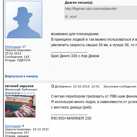
Диаген писал(а):
http://flagman.spb.ru/extra/plavniki/
И...все!
возможно для плоскодонки.
В принципе лодкой и так можно пользоваться и в
увеличить скорость свыше 26 км, а лучше 36, то
Репутация
: 17
Зарегистрирован:
_________________
25.02.2012
Бриг Динго 330 с Аэр Деком
Сообщения: 143
Откуда: ОДЕССА
Вернуться к началу
евгений харьков
Добавлено: 22.02.2014, 12:01
Заголовок сообщения:
Железный Лейтенант
Считаю перебором требовать от ПВХ-шки феном
Я использую много лодок, в зависимости от услов
с жесткого днища (риб).
_________________
RIO 650+MARINER 150
Репутация
: 8
Зарегистрирован: 19.12.2011
Сообщения: 257
Откуда: харьков