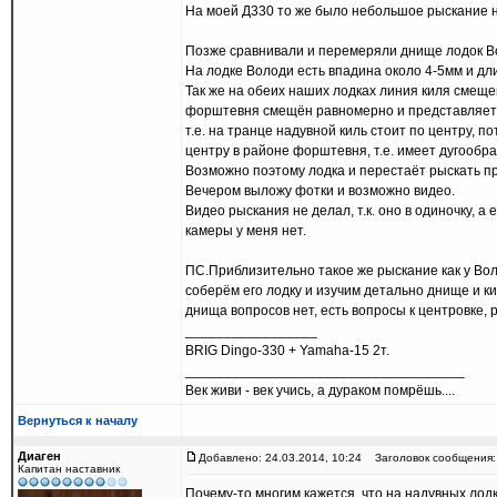
На моей Д330 то же было небольшое рыскание на 
Позже сравнивали и перемеряли днище лодок В
На лодке Володи есть впадина около 4-5мм и дли
Так же на обеих наших лодках линия киля смеще
форштевня смещён равномерно и представляет со
т.е. на транце надувной киль стоит по центру, п
центру в районе форштевня, т.е. имеет дугообр
Возможно поэтому лодка и перестаёт рыскать пр
Вечером выложу фотки и возможно видео.
Видео рыскания не делал, т.к. оно в одиночку, а
камеры у меня нет.
ПС.Приблизительно такое же рыскание как у Вол
соберём его лодку и изучим детально днище и киль
днища вопросов нет, есть вопросы к центровке,
_________________
BRIG Dingo-330 + Yamaha-15 2т.
____________________________________
Век живи - век учись, а дураком помрёшь....
Вернуться к началу
Диаген
Добавлено: 24.03.2014, 10:24
Заголовок сообщения:
Капитан наставник
Почему-то многим кажется, что на надувных лодка