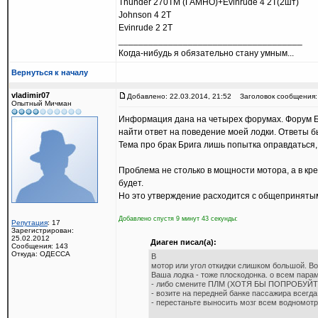
Thunder 270ТМ (ГАМНО)+Evinrude 4 2Т(2шт)
Johnson 4 2T
Evinrude 2 2Т
_____________________________________
Когда-нибудь я обязательно стану умным...
Вернуться к началу
vladimir07
Добавлено: 22.03.2014, 21:52
Заголовок сообщения:
Опытный Мичман
Информация дана на четырех форумах. Форум Бри
найти ответ на поведение моей лодки. Ответы б
Тема про брак Брига лишь попытка оправдаться,
Проблема не столько в мощности мотора, а в кре
будет.
Но это утверждение расходится с общепринятым,
Добавлено спустя 9 минут 43 секунды:
Репутация
: 17
Зарегистрирован:
25.02.2012
Диаген писал(а):
Сообщения: 143
Откуда: ОДЕССА
В
мотор или угол откидки слишком большой. Воз
Ваша лодка - тоже плоскодонка. о всем парам
- либо смените ПЛМ (ХОТЯ БЫ ПОПРОБУЙТЕ
- возите на передней банке пассажира всегда
- перестаньте выносить мозг всем водномо