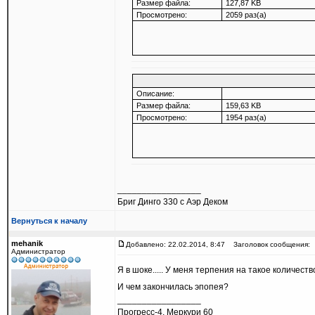
Размер файла:
127,87 KB
Просмотрено:
2059 раз(а)
Описание:
Размер файла:
159,63 KB
Просмотрено:
1954 раз(а)
_________________
Бриг Динго 330 с Аэр Деком
Вернуться к началу
mehanik
Добавлено: 22.02.2014, 8:47
Заголовок сообщения:
Администратор
Я в шоке..... У меня терпения на такое количест
И чем закончилась эпопея?
_________________
Прогресс-4, Меркури 60