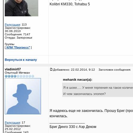
Kolibri KM330, Tohatsu 5
Репутация
: 113
Зарегистрирован:
30.06.2010
Сообщения: 7147
Откуда: Запорожье
Группы
[
КЛМ ''Прогресс''
]
Вернуться к началу
vladimir07
Добавлено: 22.02.2014, 9:12
Заголовок сообщения:
Опытный Мичман
mehanik писал(а):
Я в шоке..... У меня терпения на такое колич
И чем закончилась эпопея?
Я надеюсь еще не закончилась. Прошу Бриг (прои
кончилась.
_________________
Репутация
: 17
Зарегистрирован:
Бриг Динго 330 с Аэр Деком
25.02.2012
Сообщения: 143