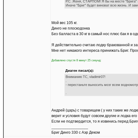
Р.С. Женя, СТАРПОМ! Я бы на месте "Брига" в
Иначе "Бриг" будет виноват всю жизнь. И зам
Мой вес 105 кг.
Динго не плоскодонка
Без балласта в 30 кг в самый нос плюс бак я в од
Я действительно считаю лодку бракованной и за
Мне нет никакого интереса принижать Бриг. Про
Добавлено спустя 8 минут 25 секунд:
Диаген писал(а):
Вниманию ТС, vladimir07!
.
- перестаньте выносить мозг всем водномо
.
Андрей (царь) с товарищем ( у них такие же ло
верит и условия будут совсем другие и лодка ег
Если не подтвердится, то я извинись перед Бри
_________________
Бриг Динго 330 с Аэр Деком