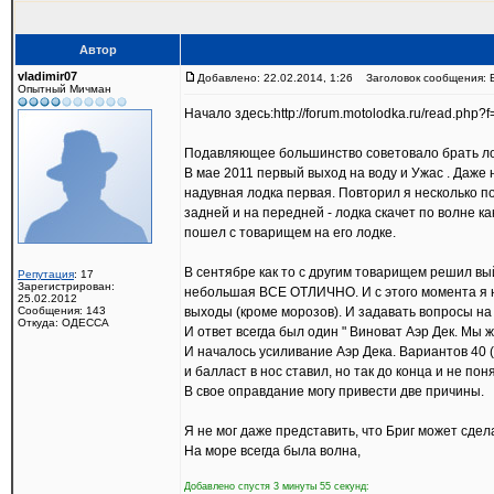
Автор
vladimir07
Добавлено: 22.02.2014, 1:26
Заголовок сообщения: Б
Опытный Мичман
Начало здесь:http://forum.motolodka.ru/read.php
Подавляющее большинство советовало брать лод
В мае 2011 первый выход на воду и Ужас . Даже 
надувная лодка первая. Повторил я несколько по
задней и на передней - лодка скачет по волне 
пошел с товарищем на его лодке.
В сентябре как то с другим товарищем решил вый
Репутация
: 17
Зарегистрирован:
небольшая ВСЕ ОТЛИЧНО. И с этого момента я на
25.02.2012
Сообщения: 143
выходы (кроме морозов). И задавать вопросы на
Откуда: ОДЕССА
И ответ всегда был один " Виноват Аэр Дек. Мы
И началось усиливание Аэр Дека. Вариантов 40 (
и балласт в нос ставил, но так до конца и не по
В свое оправдание могу привести две причины.
Я не мог даже представить, что Бриг может сдел
На море всегда была волна,
Добавлено спустя 3 минуты 55 секунд: