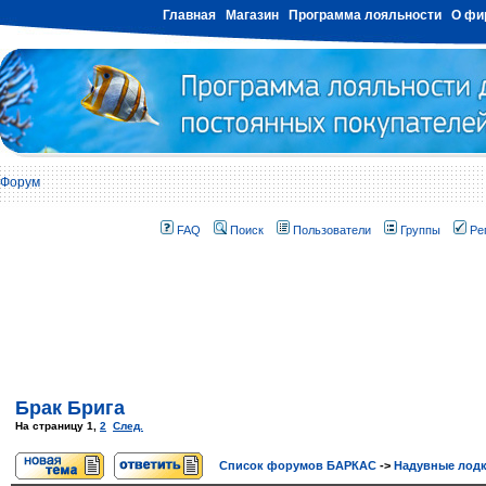
Главная
Магазин
Программа лояльности
О фи
Форум
FAQ
Поиск
Пользователи
Группы
Ре
Брак Брига
На страницу
1
,
2
След.
Список форумов БАРКАС
->
Надувные лод