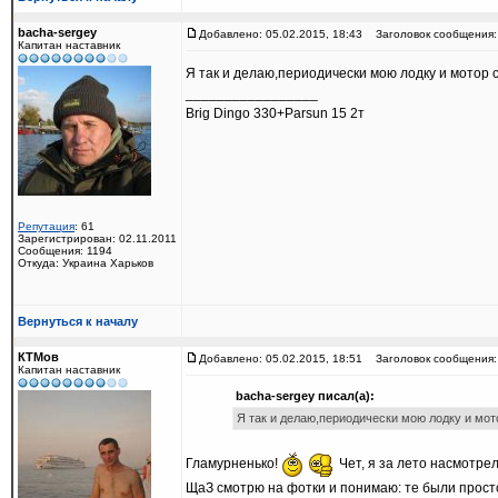
bacha-sergey
Добавлено: 05.02.2015, 18:43
Заголовок сообщения:
Капитан наставник
Я так и делаю,периодически мою лодку и мотор с
_________________
Brig Dingo 330+Parsun 15 2т
Репутация
: 61
Зарегистрирован: 02.11.2011
Сообщения: 1194
Откуда: Украина Харьков
Вернуться к началу
КТМов
Добавлено: 05.02.2015, 18:51
Заголовок сообщения:
Капитан наставник
bacha-sergey писал(а):
Я так и делаю,периодически мою лодку и мото
Гламурненько!
Чет, я за лето насмотре
ЩаЗ смотрю на фотки и понимаю: те были прос