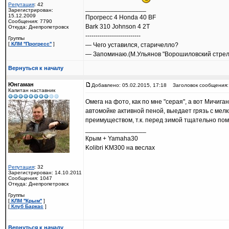
Репутация
: 42
_________________
Зарегистрирован:
15.12.2009
Прогресс 4 Honda 40 BF
Сообщения: 7790
Bark 310 Johnson 4 2T
Откуда: Днепропетровск
---------------------------
Группы
[
КЛМ ''Прогресс''
]
— Чего уставился, старичелло?
— Запоминаю.(М.Ульянов "Ворошиловский стрел
Вернуться к началу
Юнгаман
Добавлено: 05.02.2015, 17:18
Заголовок сообщения:
Капитан наставник
Омега на фото, как по мне "серая", а вот Мичига
автомойке активной пеной, выедает грязь с мел
преимуществом, т.к. перед зимой тщательно по
_________________
Крым + Yamaha30
Kolibri KM300 на веслах
Репутация
: 32
Зарегистрирован: 14.10.2011
Сообщения: 1047
Откуда: Днепропетровск
Группы
[
КЛМ ''Крым''
]
[
Клуб Баркас
]
Вернуться к началу