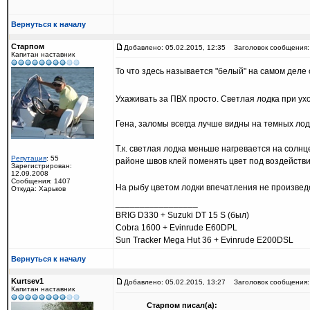
Вернуться к началу
Старпом
Добавлено: 05.02.2015, 12:35
Заголовок сообщения:
Капитан наставник
То что здесь называется "белый" на самом деле
Ухаживать за ПВХ просто. Светлая лодка при ухо
Гена, заломы всегда лучше видны на темных лодк
Т.к. светлая лодка меньше нагревается на солнц
Репутация
: 55
районе швов клей поменять цвет под воздействи
Зарегистрирован:
12.09.2008
Сообщения: 1407
На рыбу цветом лодки впечатления не произве
Откуда: Харьков
_________________
BRIG D330 + Suzuki DT 15 S (был)
Cobra 1600 + Evinrude E60DPL
Sun Tracker Mega Hut 36 + Evinrude E200DSL
Вернуться к началу
Kurtsev1
Добавлено: 05.02.2015, 13:27
Заголовок сообщения:
Капитан наставник
Старпом писал(а):