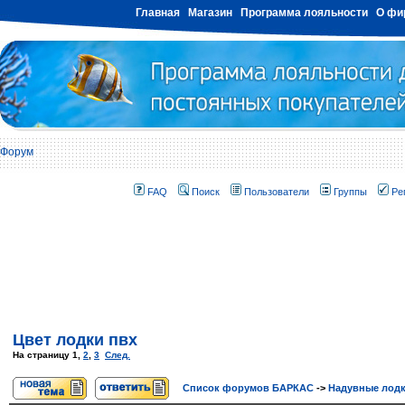
Главная
Магазин
Программа лояльности
О фи
Форум
FAQ
Поиск
Пользователи
Группы
Ре
Цвет лодки пвх
На страницу
1
,
2
,
3
След.
Список форумов БАРКАС
->
Надувные лод