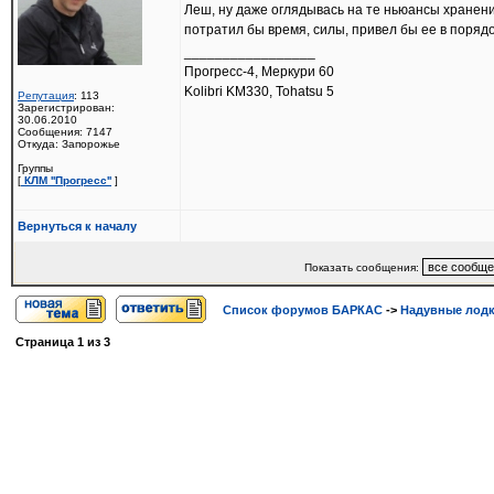
Леш, ну даже оглядывась на те ньюансы хранения
потратил бы время, силы, привел бы ее в порядок
_________________
Прогресс-4, Меркури 60
Kolibri KM330, Tohatsu 5
Репутация
: 113
Зарегистрирован:
30.06.2010
Сообщения: 7147
Откуда: Запорожье
Группы
[
КЛМ ''Прогресс''
]
Вернуться к началу
Показать сообщения:
Список форумов БАРКАС
->
Надувные лод
Страница
1
из
3