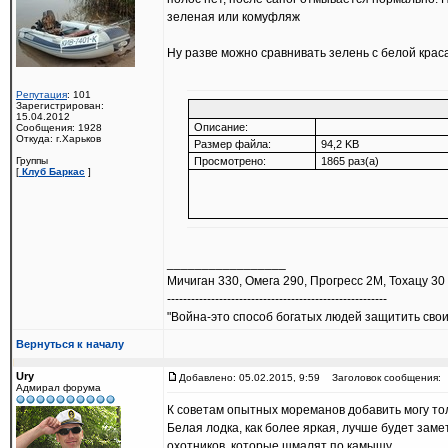
зеленая или комуфляж
Ну разве можно сравнивать зелень с белой кра
Репутация
: 101
Зарегистрирован:
15.04.2012
Описание:
Сообщения: 1928
Откуда: г.Харьков
Размер файла:
94,2 KB
Группы
Просмотрено:
1865 раз(а)
[
Клуб Баркас
]
_________________
Мичиган 330, Омега 290, Прогресс 2М, Тохацу 30
-------------------------------------------------------
"Война-это способ богатых людей защитить свои
Вернуться к началу
Ury
Добавлено: 05.02.2015, 9:59
Заголовок сообщения:
Адмирал форума
К советам опытных мореманов добавить могу то
Белая лодка, как более яркая, лучше будет заме
охотников, которые шмалят по камышу.