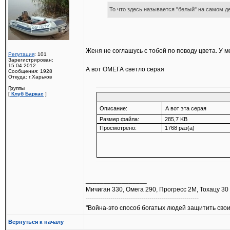
То что здесь называется "белый" на самом 
Женя не соглашусь с тобой по поводу цвета. У 
Репутация
: 101
Зарегистрирован:
15.04.2012
А вот ОМЕГА светло серая
Сообщения: 1928
Откуда: г.Харьков
Группы
[
Клуб Баркас
]
Описание:
А вот эта серая
Размер файла:
285,7 KB
Просмотрено:
1768 раз(а)
_________________
Мичиган 330, Омега 290, Прогресс 2М, Тохацу 30
-------------------------------------------------------
"Война-это способ богатых людей защитить свои
Вернуться к началу