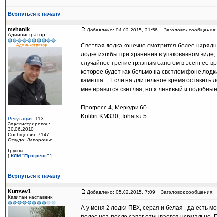
Вернуться к началу
mehanik
Добавлено: 04.02.2015, 21:56
Заголовок сообщения:
Администратор
Светлая лодка конечно смотрится более нарядно,
лодке изгибы при хранении в упакованном виде, 
случайное трение грязным сапогом в осеннее в
которое будет как бельмо на светлом фоне лодк
камыша.... Если на длительное время оставить л
мне нравится светлая, но я ленивый и подобные 
_________________
Прогресс-4, Меркури 60
Kolibri KM330, Tohatsu 5
Репутация
: 113
Зарегистрирован:
30.06.2010
Сообщения: 7147
Откуда: Запорожье
Группы
[
КЛМ ''Прогресс''
]
Вернуться к началу
Kurtsev1
Добавлено: 05.02.2015, 7:09
Заголовок сообщения:
Капитан наставник
А у меня 2 лодки ПВХ, серая и белая - да есть 
полос нет, после сапог отмывается нормально. 