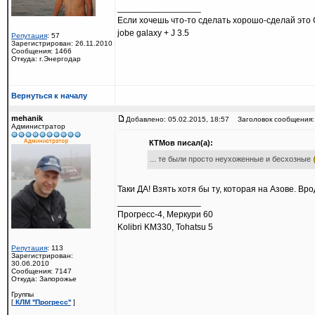
_________________
Если хочешь что-то сделать хорошо-сделай это 
jobe galaxy + J 3.5
Репутация
: 57
Зарегистрирован: 26.11.2010
Сообщения: 1466
Откуда: г.Энергодар
Вернуться к началу
mehanik
Добавлено: 05.02.2015, 18:57
Заголовок сообщения:
Администратор
КТМов писал(а):
... те были просто неухоженные и бесхозные
Таки ДА! Взять хотя бы ту, которая на Азове. В
_________________
Прогресс-4, Меркури 60
Kolibri KM330, Tohatsu 5
Репутация
: 113
Зарегистрирован:
30.06.2010
Сообщения: 7147
Откуда: Запорожье
Группы
[
КЛМ ''Прогресс''
]