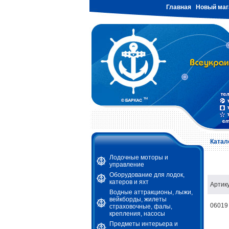
Главная
Новый маг
Катал
Лодочные моторы и
управление
Оборудование для лодок,
катеров и яхт
Артик
Водные аттракционы, лыжи,
вейкборды, жилеты
06019
страховочные, фалы,
крепления, насосы
Предметы интерьера и