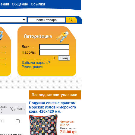
ения
Общение
Ссылки
Логин:
Пароль:
Забыли пароль?
Регистрация
Последние поступления:
Подушка синяя с принтом
ость
морских узлов и морского
Удалить
.)
кода. 420х420 мм.
00
Артикул:
08572
Цена за шт
711.00
грн.