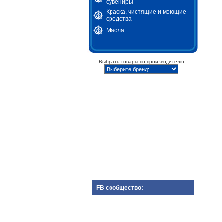
сувениры
Краска, чистящие и моющие
средства
Масла
Выбрать товары по производителю
FB сообщество: