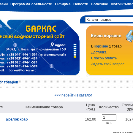
азин
Программа лояльности
О фирме
Новости
Полезное
ФотоОбъявл
В
корзине
1
товар
Доставка
Способ оплаты
Задать свой вопрос
ог товаров
<<< перейти в каталог
Цена
Стоим
ул
Наименование товара
Количество
(грн.)
(грн
Брелок краб
162.00
162.
шт.