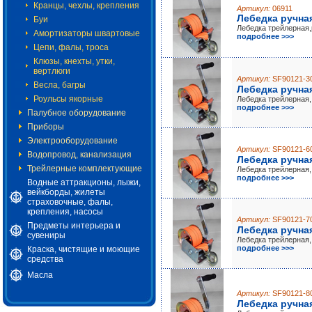
Кранцы, чехлы, крепления
Артикул:
06911
Лебедка ручная
Буи
Лебедка трейлерная,
Амортизаторы швартовые
подробнее >>>
Цепи, фалы, троса
Клюзы, кнехты, утки,
вертлюги
Артикул:
SF90121-3
Весла, багры
Лебедка ручная
Роульсы якорные
Лебедка трейлерная,
подробнее >>>
Палубное оборудование
Приборы
Электрооборудование
Артикул:
SF90121-6
Водопровод, канализация
Лебедка ручная
Трейлерные комплектующие
Лебедка трейлерная,
подробнее >>>
Водные аттракционы, лыжи,
вейкборды, жилеты
страховочные, фалы,
крепления, насосы
Артикул:
SF90121-7
Предметы интерьера и
Лебедка ручная
сувениры
Лебедка трейлерная,
подробнее >>>
Краска, чистящие и моющие
средства
Масла
Артикул:
SF90121-8
Лебедка ручная