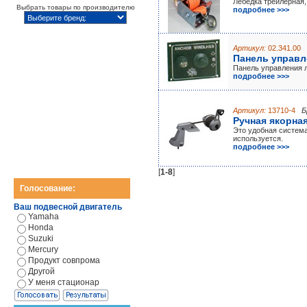
Лебедка трейлерная,
Выбрать товары по производителю
подробнее >>>
Артикул:
02.341.00
Панель управл
Панель управления 
подробнее >>>
Артикул:
13710-4
Б
Ручная якорна
Это удобная система
используется.
подробнее >>>
[
1-8
]
Голосование:
Ваш подвесной двигатель
Yamaha
Honda
Suzuki
Mercury
Продукт совпрома
Другой
У меня стационар