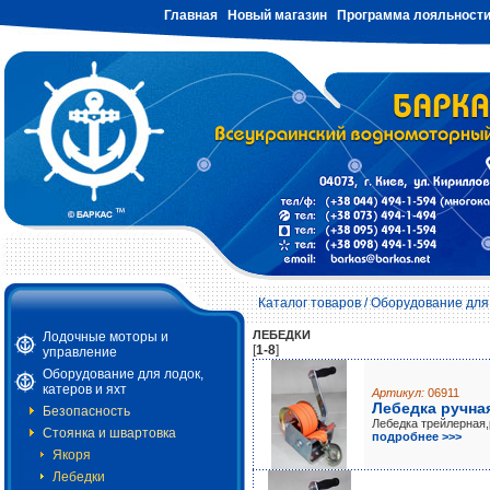
Главная
Новый магазин
Программа лояльност
Каталог товаров
/
Оборудование для 
ЛЕБЕДКИ
Лодочные моторы и
[
1-8
]
управление
Оборудование для лодок,
катеров и яхт
Артикул:
06911
Лебедка ручная
Безопасность
Лебедка трейлерная,
Стоянка и швартовка
подробнее >>>
Якоря
Лебедки