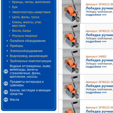
Кранцы, чехлы, крепления
Артикул:
SF90121-8
Буи
Лебедка ручная
Лебедка трейлерная,
Амортизаторы швартовые
подробнее >>>
Цепи, фалы, троса
Клюзы, кнехты, утки,
вертлюги
Весла, багры
Артикул:
SF90121-7
Лебедка ручная
Роульсы якорные
Лебедка трейлерная,
Палубное оборудование
подробнее >>>
Приборы
Электрооборудование
Водопровод, канализация
Артикул:
04883
Лебедка ручная
Трейлерные комплектующие
Лебедка трейлерная
Водные аттракционы, лыжи,
подробнее >>>
вейкборды, жилеты
страховочные, фалы,
крепления, насосы
Предметы интерьера и
Артикул:
SF90121-3
сувениры
Лебедка ручная
Лебедка трейлерная,
Краска, чистящие и моющие
подробнее >>>
средства
Масла
Артикул:
SF90121-6
Лебедка ручная