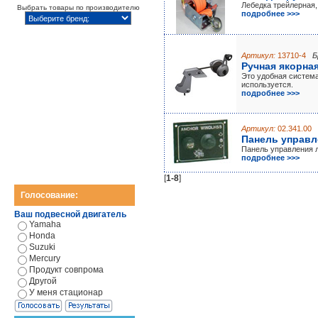
Лебедка трейлерная,
Выбрать товары по производителю
подробнее >>>
Артикул:
13710-4
Б
Ручная якорна
Это удобная система
используется.
подробнее >>>
Артикул:
02.341.00
Панель управл
Панель управления 
подробнее >>>
[
1-8
]
Голосование:
Ваш подвесной двигатель
Yamaha
Honda
Suzuki
Mercury
Продукт совпрома
Другой
У меня стационар