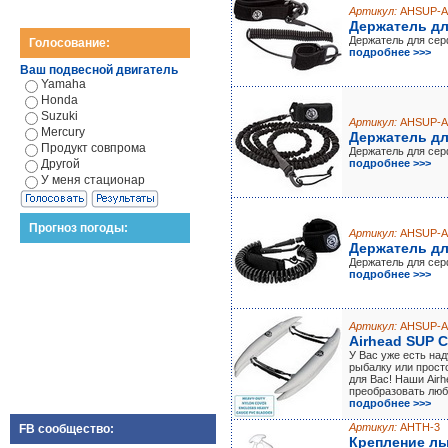
Артикул:
AHSUP-A
Держатель дл
Держатель для сер
Голосование:
подробнее >>>
Ваш подвесной двигатель
Yamaha
Honda
Suzuki
Артикул:
AHSUP-A
Mercury
Держатель дл
Продукт совпрома
Держатель для сер
Другой
подробнее >>>
У меня стационар
Прогноз погоды:
Артикул:
AHSUP-A
Держатель дл
Держатель для сер
подробнее >>>
Артикул:
AHSUP-A
Airhead SUP 
У Вас уже есть на
рыбалку или прост
для Вас! Наши Air
преобразовать люб
подробнее >>>
Артикул:
AHTH-3
FB сообщество:
Крепление л