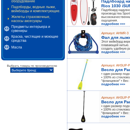
Падлбоард на
оборудование
Rios 1030 iSU
Падлборды, водные лыжи,
Падлбоард надувно
вейкборды и комплектующие.
производства Sport
Жилеты страховочные,
высококачественн
ощущения.
насосы аксесуары
подробнее >>>
Предметы интерьера и
сувениры
Артикул:
AHWR-3
Краска, чистящие и моющие
Фал для лыжн
средства
Этот вейкборд вер
плавающей нитью. 
Масла
создать удобную р
подробнее >>>
Артикул:
AHSUP-P
Выбрать товары по производителю
Весло для Pa
• один размер подх
• 100% из стеклов
"фланцевое" • Вес: 
подробнее >>>
Артикул:
AHSUP-P
Весло для Pa
• один размер подх
• 100% из стеклов
"фланцевое" • Вес: 
подробнее >>>