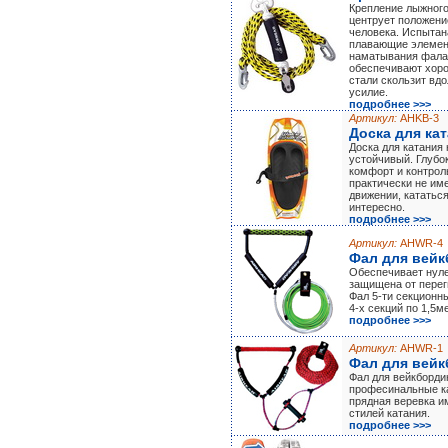
Крепление лыжного
центрует положени
человека. Испытана
плавающие элемен
наматывания фала 
обеспечивают хоро
стали скользит вд
усилие.
подробнее >>>
Артикул:
AHKB-3
Доска для ка
Доска для катания
устойчивый. Глубо
комфорт и контроль
практически не им
движении, кататься
интересно.
подробнее >>>
Артикул:
AHWR-4
Фал для вей
Обеспечивает нуле
защищена от переги
Фал 5-ти секционны
4-х секций по 1,5м
подробнее >>>
Артикул:
AHWR-1
Фал для вейк
Фал для вейкборди
професинальные ка
прядная веревка им
стилей катания.
подробнее >>>