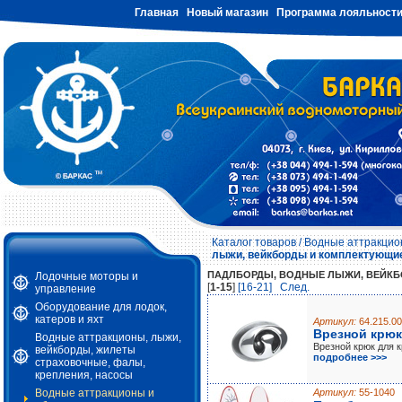
Главная
Новый магазин
Программа лояльност
Каталог товаров
/
Водные аттракцион
лыжи, вейкборды и комплектующи
ПАДЛБОРДЫ, ВОДНЫЕ ЛЫЖИ, ВЕЙКБ
Лодочные моторы и
[
1-15
]
[16-21]
Cлед.
управление
Оборудование для лодок,
катеров и яхт
Артикул:
64.215.00
Врезной крюк
Водные аттракционы, лыжи,
Врезной крюк для 
вейкборды, жилеты
подробнее >>>
страховочные, фалы,
крепления, насосы
Водные аттракционы и
Артикул:
55-1040