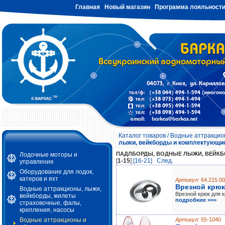
Главная
Новый магазин
Программа лояльност
Каталог товаров
/
Водные аттракцион
лыжи, вейкборды и комплектующи
ПАДЛБОРДЫ, ВОДНЫЕ ЛЫЖИ, ВЕЙКБ
Лодочные моторы и
[
1-15
]
[16-21]
Cлед.
управление
Оборудование для лодок,
катеров и яхт
Артикул:
64.215.00
Врезной крюк
Водные аттракционы, лыжи,
Врезной крюк для 
вейкборды, жилеты
подробнее >>>
страховочные, фалы,
крепления, насосы
Водные аттракционы и
Артикул:
55-1040