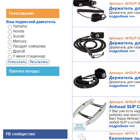
Артикул:
AHSUP-A
Держатель дл
Держатель для сер
Голосование:
подробнее >>>
Ваш подвесной двигатель
Yamaha
Honda
Suzuki
Артикул:
AHSUP-A
Mercury
Держатель дл
Продукт совпрома
Держатель для сер
Другой
подробнее >>>
У меня стационар
Прогноз погоды:
Артикул:
AHSUP-A
Держатель дл
Держатель для сер
подробнее >>>
Артикул:
AHSUP-A
Airhead SUP 
У Вас уже есть на
рыбалку или прост
Вас! Наши Airhead
любой SUP к устой
подробнее >>>
Артикул:
AHTH-3
FB сообщество:
Крепление л