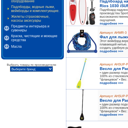
Падлбоард на
оборудование
Rios 1030 iSU
Падлборды, водные лыжи,
Падлбоард надувно
вейкборды и комплектующие.
производства Sport
Жилеты страховочные,
высококачественн
ощущения.
насосы аксесуары
подробнее >>>
Предметы интерьера и
сувениры
Артикул:
AHWR-3
Краска, чистящие и моющие
Фал для лыжн
средства
Этот вейкборд вер
плавающей нитью. 
Масла
создать удобную р
подробнее >>>
Артикул:
AHSUP-P
Выбрать товары по производителю
Весло для Pa
• один размер подх
100% из стекловол
"фланцевое" • Вес: 
подробнее >>>
Артикул:
AHSUP-P
Весло для Pa
• один размер подх
100% из стекловол
"фланцевое" • Вес: 
подробнее >>>