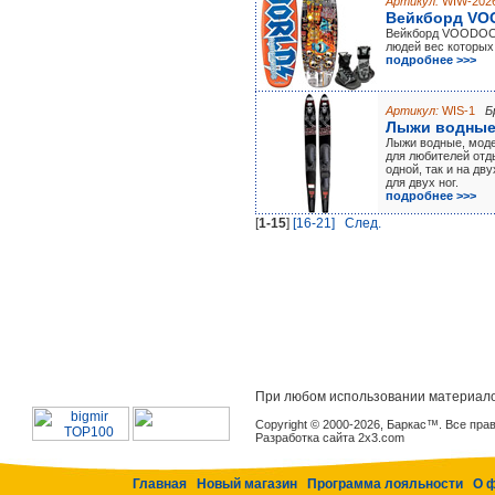
Артикул:
WIW-202
Вейкборд V
Вейкборд VOODOO 
людей вес которых 
подробнее >>>
Артикул:
WIS-1
Б
Лыжи водные
Лыжи водные, моде
для любителей отды
одной, так и на дв
для двух ног.
подробнее >>>
[
1-15
]
[16-21]
Cлед.
При любом использовании материало
Copyright © 2000-2026, Баркас™. Все пр
Разработка сайта 2x3.com
Главная
Новый магазин
Программа лояльности
О 