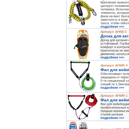
Крепление лыжного
центрует положени
человека. Испытан
элементы, которы
фала на винт букс
заметность в воде
троса, чтобы обес
подробнее >>>
Артикул:
AHKB-3
Доска для ка
Доска для катания
устойчивый. Глубо
комфорт и контроль
практически не им
движении, кататься
подробнее >>>
Артикул:
AHWR-4
Фал для вей
Обеспечивает нуле
защищена от переги
5-ти секционный со
секций по 1,5метра
подробнее >>>
Артикул:
AHWR-1
Фал для вейк
Фал для вейкборди
професинальные ка
прядная веревка им
стилей катания.
подробнее >>>