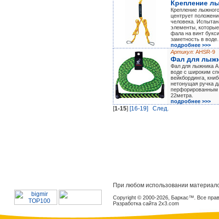
Крепление л
Крепление лыжного
центрует положени
человека. Испытан
элементы, которы
фала на винт букс
заметность в воде.
подробнее >>>
Артикул:
AHSR-9
Фал для лыж
Фал для лыжника 
воде с широким сп
вейкбординга, книб
нетонущая ручка д
перфорированным 
22метра.
подробнее >>>
[
1-15
]
[16-19]
Cлед.
При любом использовании материало
Copyright © 2000-2026, Баркас™. Все пр
Разработка сайта 2x3.com