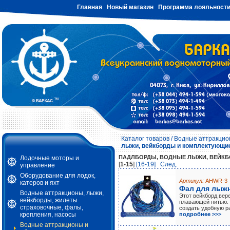
Главная
Новый магазин
Программа лояльност
Каталог товаров
/
Водные аттракцион
лыжи, вейкборды и комплектующи
ПАДЛБОРДЫ, ВОДНЫЕ ЛЫЖИ, ВЕЙКБ
Лодочные моторы и
[
1-15
]
[16-19]
Cлед.
управление
Оборудование для лодок,
Артикул:
AHWR-3
катеров и яхт
Фал для лыжн
Водные аттракционы, лыжи,
Этот вейкборд вер
вейкборды, жилеты
плавающей нитью. 
страховочные, фалы,
создать удобную р
крепления, насосы
подробнее >>>
Водные аттракционы и