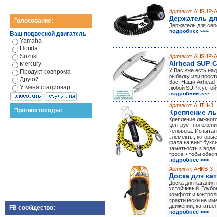
Артикул:
AHSUP-A
Держатель дл
Голосование:
Держатель для сер
подробнее >>>
Ваш подвесной двигатель
Yamaha
Honda
Suzuki
Артикул:
AHSUP-A
Airhead SUP 
Mercury
У Вас уже есть на
Продукт совпрома
рыбалку или прост
Другой
Вас! Наши Airhead
У меня стационар
любой SUP к устой
подробнее >>>
Артикул:
AHTH-3
Прогноз погоды:
Крепление л
Крепление лыжного
центрует положени
человека. Испытан
элементы, которы
фала на винт букс
заметность в воде
троса, чтобы обес
подробнее >>>
Артикул:
AHKB-3
Доска для ка
Доска для катания
устойчивый. Глубо
комфорт и контроль
практически не им
движении, кататься
FB сообщество:
подробнее >>>