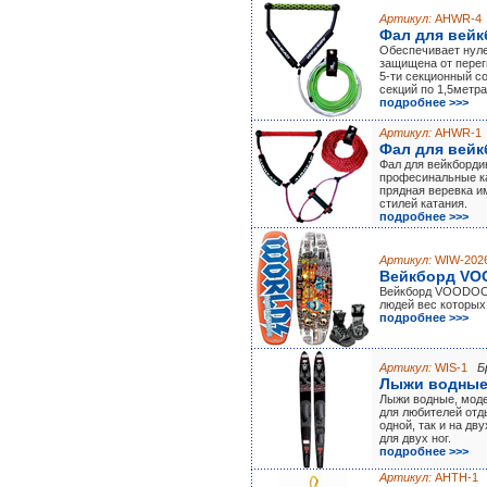
Артикул:
AHWR-4
Фал для вей
Обеспечивает нуле
защищена от переги
5-ти секционный со
секций по 1,5метра
подробнее >>>
Артикул:
AHWR-1
Фал для вейк
Фал для вейкборди
професинальные ка
прядная веревка им
стилей катания.
подробнее >>>
Артикул:
WIW-202
Вейкборд V
Вейкборд VOODOO 
людей вес которых 
подробнее >>>
Артикул:
WIS-1
Б
Лыжи водные
Лыжи водные, моде
для любителей отды
одной, так и на дв
для двух ног.
подробнее >>>
Артикул:
AHTH-1