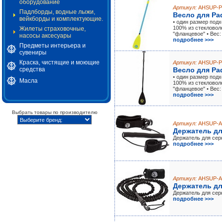
оборудование
Артикул:
AHSUP-P
Падлборды, водные лыжи,
Весло для Pa
вейкборды и комплектующие.
• один размер подх
100% из стекловол
Жилеты страховочные,
"фланцевое" • Вес: 
насосы аксесуары
подробнее >>>
Предметы интерьера и
сувениры
Краска, чистящие и моющие
Артикул:
AHSUP-P
средства
Весло для Pa
• один размер подх
Масла
100% из стекловол
"фланцевое" • Вес: 
подробнее >>>
Выбрать товары по производителю
Артикул:
AHSUP-A
Держатель дл
Держатель для сер
подробнее >>>
Артикул:
AHSUP-A
Держатель дл
Держатель для сер
подробнее >>>