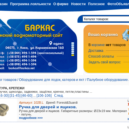
азин
Программа лояльности
О фирме
Новости
Полезное
ФотоОбъявл
В
корзине
нет
товаров
Доставка
Способ оплаты
Задать свой вопрос
ог товаров
/
Оборудование для лодок, катеров и яхт
/
Палубное оборудование
ТУРА, КРЕПЕЖИ
ручки, щеколды, задвижки, защёлки, крючки, петли,пластины ...
16-30]
[31-45]
[46-60]
...
[106-106]
Cлед.
Артикул:
102B.L
Бренд:
Foresti&Suardi
Ручка для дверей и ящиков.
Ручка для дверей и ящиков. Габаритные размеры: Ø23x19 мм. Материал
- латунь.
подробнее >>>