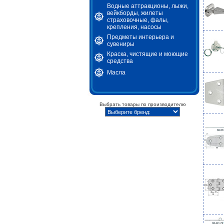
Водные аттракционы, лыжи,
вейкборды, жилеты
страховочные, фалы,
крепления, насосы
Предметы интерьера и
сувениры
Краска, чистящие и моющие
средства
Масла
Выбрать товары по производителю