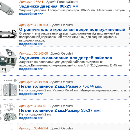
Артикул:
186A.L
Бренд:
Foresti&Suardi
Задвижка дверная. 80х25 мм.
Задвижка дверная. Габаритные размеры: 80х25 мм. Материал - латунь.
подробнее >>>
Артикул:
38.189.03
Бренд:
Osculati
Ограничитель открывания двери подпружиненный
Ограничитель открывания двери подпружиненный,выполненный из
полированной,нержавеющей стали AISI 316, для задних кормовых
выходных люков.
подробнее >>>
Артикул:
38.145.00
Бренд:
Osculati
Задвижка на основании для дверей,пайолов.
Задвижка на основании для дверей,пайолов,выдвижных
ящиков.Выполнена из нержавеющей стали AISI 316.Диаметр Ø 45 мм.
подробнее >>>
Артикул:
38.440.09
Бренд:
Osculati
Петля толщиной 2 мм. Размер 75х74 мм.
Петля толщиной 2 мм.Размер:75х74 мм. Материал:нержавеющая сталь.
подробнее >>>
Артикул:
38.840.51
Бренд:
Osculati
Петля толщиной 2 мм.Размер 55х37 мм.
Петля толщиной 2 мм
подробнее >>>
Артикул:
38.442.84
Бренд:
Osculati