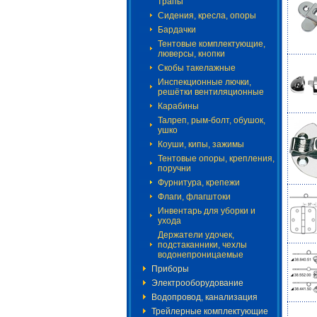
трапы
Сидения, кресла, опоры
Бардачки
Тентовые комплектующие,
люверсы, кнопки
Скобы такелажные
Инспекционные лючки,
решётки вентиляционные
Карабины
Талреп, рым-болт, обушок,
ушко
Коуши, кипы, зажимы
Тентовые опоры, крепления,
поручни
Фурнитура, крепежи
Флаги, флагштоки
Инвентарь для уборки и
ухода
Держатели удочек,
подстаканники, чехлы
водонепроницаемые
Приборы
Электрооборудование
Водопровод, канализация
Трейлерные комплектующие