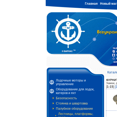
Главная
Новый маг
Катал
ФУРНИ
Лодочные моторы и
Замки, 
управление
[
1-15
]
[
Оборудование для лодок,
катеров и яхт
Безопасность
Стоянка и швартовка
Палубное оборудование
Лестницы, платформы,