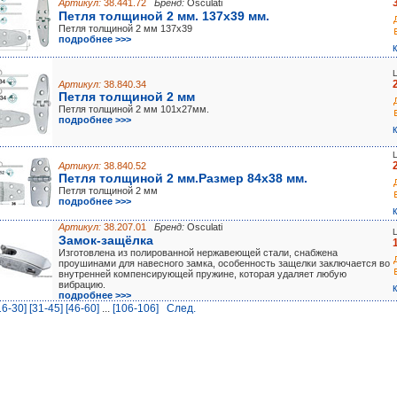
Артикул:
38.441.72
Бренд:
Osculati
Петля толщиной 2 мм. 137х39 мм.
Петля толщиной 2 мм 137х39
подробнее >>>
Артикул:
38.840.34
Петля толщиной 2 мм
Петля толщиной 2 мм 101х27мм.
подробнее >>>
Артикул:
38.840.52
Петля толщиной 2 мм.Размер 84х38 мм.
Петля толщиной 2 мм
подробнее >>>
Артикул:
38.207.01
Бренд:
Osculati
Замок-защёлка
Изготовлена из полированной нержавеющей стали, снабжена
проушинами для навесного замка, особенность защелки заключается во
внутренней компенсирующей пружине, которая удаляет любую
вибрацию.
подробнее >>>
16-30]
[31-45]
[46-60]
...
[106-106]
Cлед.