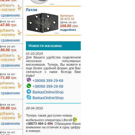
552.00
грн.
Петля
к сравнению
Артикул:
38.823.30
Цена за шт.
Цена за шт.
647.00
грн.
168.00
грн.
подробнее
к сравнению
Новости магазина:
Цена за шт.
180.00
грн.
01-03-2019
Для Вашего удобства подключили
несколько популярных
месенжеров. Теперь, Вы можете в
к сравнению
еще более удобной форме для Вас
связаться с нами. Всегда Вам
Цена за шт.
рады!
371.00
грн.
+38068 399-29-68
+38068 399-29-68
BarkasOnlineShop
к сравнению
BarkasOnlineShop
Цена за шт.
330.00
грн.
28-04-2016
Теперь также доступен номер
мобильного оператора Lifecell
к сравнению
+38073 494-1-
4
94
. Обращаем Ваше
внимание на отличие в одну цифру
в номере.
Цена за шт.