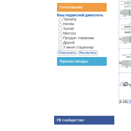
Голосование:
Ваш подвесной двигатель
Yamaha
Honda
Suzuki
Mercury
Продукт совпрома
Другой
У меня стационар
Прогноз погоды:
[
1-15
]
[
FB сообщество: