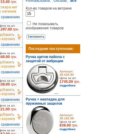
Foresti&Suardi
,
Osculati
,
все
215.00
грн.
Кол-во товаров на витрине
к сравнению
Не показывать
Цена за шт.
изображения товаров
1297.00
грн.
к сравнению
Последние поступления:
Цена за шт.
440.00
грн.
Ручка щитов пайола с
защитой от вибрации
Артикул:
к сравнению
38.426.90
Цена за шт.
Цена за шт.
1745.00
грн.
438.00
грн.
подробнее
Ручка + накладка для
к сравнению
пружинных защелок
Цена за шт.
221.00
грн.
Артикул:
38.182.68
Цена за шт.
к сравнению
838.00
грн.
подробнее
Цена за шт.