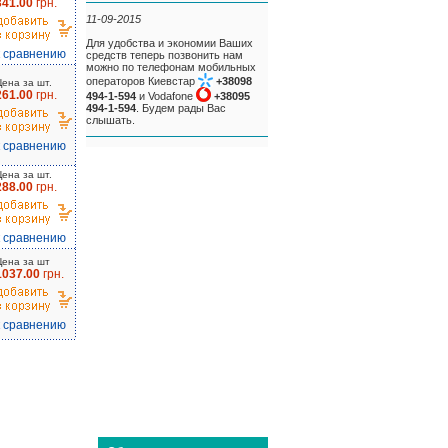
341.00
грн.
11-09-2015
Для удобства и экономии Ваших
к сравнению
средств теперь позвонить нам
можно по телефонам мобильных
операторов Киевстар
+38098
Цена за шт.
261.00
грн.
494-1-594
и Vodafone
+38095
494-1-594
. Будем рады Вас
слышать.
к сравнению
Цена за шт.
288.00
грн.
к сравнению
Цена за шт
1037.00
грн.
к сравнению