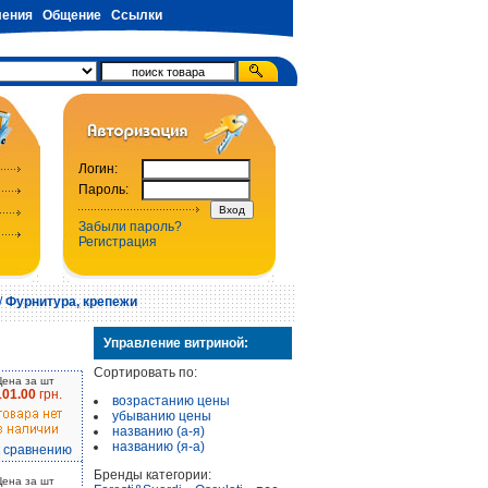
ения
Общение
Ссылки
Логин:
Пароль:
Забыли пароль?
Регистрация
/
Фурнитура, крепежи
Управление витриной:
Сортировать по:
Цена за шт
101.00
грн.
возрастанию цены
убыванию цены
названию (а-я)
названию (я-а)
к сравнению
Бренды категории:
Цена за шт