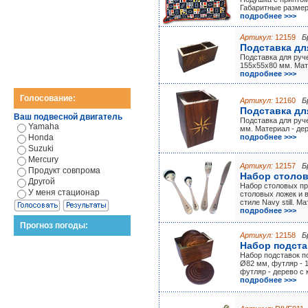
Габаритные размер
подробнее >>>
Артикул:
12159
Б
Подставка дл
Подставка для руч
155х55х80 мм. Мате
подробнее >>>
Голосование:
Артикул:
12160
Б
Подставка дл
Ваш подвесной двигатель
Подставка для руч
Yamaha
мм. Материал - дер
Honda
подробнее >>>
Suzuki
Mercury
Артикул:
12157
Б
Продукт совпрома
Набор столов
Другой
Набор столовых пр
У меня стационар
столовых ложек и в
стиле Navy still. 
подробнее >>>
Прогноз погоды:
Артикул:
12158
Б
Набор подстав
Набор подставок по
Ø82 мм, футляр - 1
футляр - дерево с 
подробнее >>>