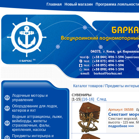
Главная
Новый магазин
Программа лояльност
Каталог товаров
/
Предметы интерье
СУВЕНИРЫ
Лодочные моторы и
[
1-15
]
[16-16]
Cлед.
управление
Оборудование для лодок,
Артикул:
06588
Б
катеров и яхт
Секстант морс
Водные аттракционы, лыжи,
Секстант морской,
вейкборды, жилеты
высота - 115 мм. М
страховочные, фалы,
подробнее >>>
крепления, насосы
Предметы интерьера и