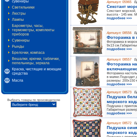
сувениры
Артикул:
05965
Б
Секстант мор
Светильники
Секстант морской,
Люстры
высота - 145 мм. М
подробнее >>>
Лампы
Барометры, часы,
термометры, комплекты
Артикул:
08556
Б
приборов
Фоторамка в 
Сувениры
Фоторамка в морс
9х13 см.Габаритны
Рынды
подробнее >>>
Брелочки, компаса
Вешалки, крючки, таблички,
Артикул:
08557
Б
пепельницы, зеркала
Фоторамка на
включающемс
Краска, чистящие и моющие
средства
Фоторамка настол
в маяке.Подходит 
Масла
размеры: 200x150 
подробнее >>>
Артикул:
08573
Б
Подушка бела
Выбрать товары по производителю
морского кода
Подушка с принтом
Габаритные размер
подробнее >>>
Артикул:
08572
Б
Подушка синя
морского кода
Подушка с принтом 