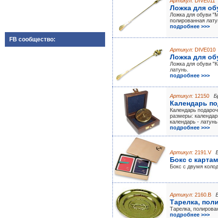
Артикул:
DIVE011
Ложка для об
Ложка для обуви "М
полированная лату
подробнее >>>
FB сообщество:
Артикул:
DIVE010
Ложка для об
Ложка для обуви "К
латунь.
подробнее >>>
Артикул:
12150
Б
Календарь по
Календарь подароч
размеры: календар
календарь - латунь
подробнее >>>
Артикул:
2191.V
Бокс с карта
Бокс с двумя коло
Артикул:
2160.B
Тарелка, пол
Тарелка, полирова
подробнее >>>