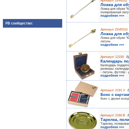
Артикул:
DIVE011
Ложка для об
Ложка для обуви "М
полированная лату
подробнее >>>
FB сообщество:
Артикул:
DIVE010
Ложка для об
Ложка для обуви "К
латунь.
подробнее >>>
Артикул:
12150
Б
Календарь по
Календарь подароч
размеры: календар
- латунь, футляр - 
подробнее >>>
Артикул:
2191.V
Бокс с карта
Бокс с двумя коло
Артикул:
2160.B
Тарелка, пол
Тарелка, полирова
подробнее >>>