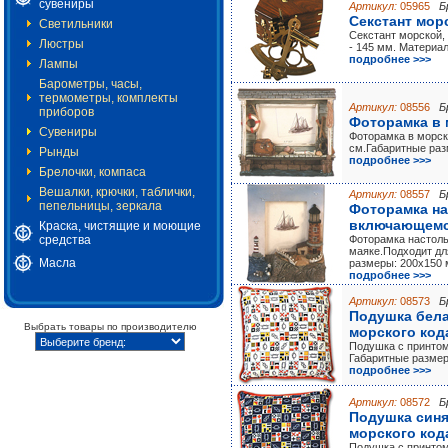
сувениры
Артикул:
05965
Б
Секстант мор
Светильники
Секстант морской,
Люстры
- 145 мм. Материал
подробнее >>>
Лампы
Барометры, часы,
термометры, комплекты
Артикул:
08556
Б
приборов
Фоторамка в 
Сувениры
Фоторамка в морск
см.Габаритные раз
Рынды
подробнее >>>
Брелочки, компаса
Вешалки, крючки, таблички,
Артикул:
08557
Б
пепельницы, зеркала
Фоторамка на
включающемс
Краска, чистящие и моющие
средства
Фоторамка настол
маяке.Подходит дл
Масла
размеры: 200x150 
подробнее >>>
Артикул:
08573
Б
Подушка бела
Выбрать товары по производителю
морского кода
Подушка с принтом
Габаритные размер
подробнее >>>
Артикул:
08572
Б
Подушка синя
морского кода
Подушка с принтом 