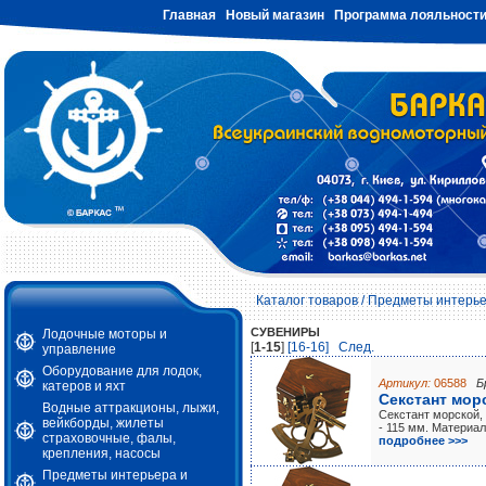
Главная
Новый магазин
Программа лояльност
Каталог товаров
/
Предметы интерье
СУВЕНИРЫ
Лодочные моторы и
[
1-15
]
[16-16]
Cлед.
управление
Оборудование для лодок,
Артикул:
06588
Б
катеров и яхт
Секстант морс
Водные аттракционы, лыжи,
Секстант морской,
вейкборды, жилеты
- 115 мм. Материал
страховочные, фалы,
подробнее >>>
крепления, насосы
Предметы интерьера и