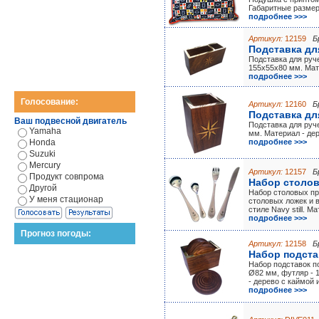
Габаритные размер
подробнее >>>
Артикул:
12159
Б
Подставка дл
Подставка для руч
155х55х80 мм. Мате
подробнее >>>
Голосование:
Артикул:
12160
Б
Подставка дл
Ваш подвесной двигатель
Подставка для руч
Yamaha
мм. Материал - дер
Honda
подробнее >>>
Suzuki
Mercury
Артикул:
12157
Б
Продукт совпрома
Набор столов
Другой
Набор столовых пр
У меня стационар
столовых ложек и в
стиле Navy still. 
подробнее >>>
Прогноз погоды:
Артикул:
12158
Б
Набор подстав
Набор подставок по
Ø82 мм, футляр - 
- дерево с каймой 
подробнее >>>