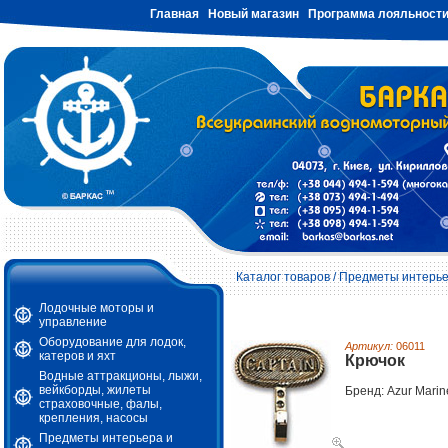
Главная
Новый магазин
Программа лояльност
Каталог товаров
/
Предметы интерье
Лодочные моторы и
управление
Оборудование для лодок,
Артикул:
06011
катеров и яхт
Крючок
Водные аттракционы, лыжи,
вейкборды, жилеты
Бренд: Azur Marin
страховочные, фалы,
крепления, насосы
Предметы интерьера и