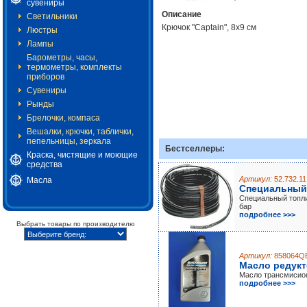
сувениры
Описание
Светильники
Крючок "Captain", 8х9 см
Люстры
Лампы
Барометры, часы,
термометры, комплекты
приборов
Сувениры
Рынды
Брелочки, компаса
Вешалки, крючки, таблички,
пепельницы, зеркала
Бестселлеры:
Краска, чистящие и моющие
средства
Артикул:
52.732.11
Масла
Специальный
Специальный топли
бар
подробнее >>>
Выбрать товары по производителю
Артикул:
858064Q
Масло редукт
Масло трансмисио
подробнее >>>