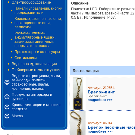
Электрооборудование
Описание
Панели управления, кнопки,
Подсветка LED. Габаритные размеры
предохранители
части 7 мм, высота врезной части 1
0,5 Вт . Исполнение IP 67.
Ходовые, стояночные огни,
навигационные огни,
лампочки
Разъемы, клеммы,
аккумуляторные ящики,
замки зажигания, чеки,
прерыватели массы
Прожекторы и аксессуары
Светильники
Водопровод, канализация
Трейлерные комплектующие
Бестселлеры:
Водные аттракционы, лыжи,
вейкборды, жилеты
страховочные, фалы,
Артикул:
2107B.L
крепления, насосы
Брелок-винт
Предметы интерьера и
Брелок-винт
сувениры
подробнее >>>
Краска, чистящие и моющие
средства
Масла
Артикул:
06014
Брелок песочные час
подробнее >>>