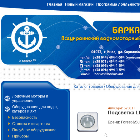
Главная
Новый магазин
Программа лояльност
Каталог товаров
/
Оборудование для 
Лодочные моторы и
управление
Оборудование для лодок,
Артикул:
5730.IT
катеров и яхт
Подсветка L
Безопасность
Бренд: Foresti&Su
Стоянка и швартовка
Палубное оборудование
Приборы