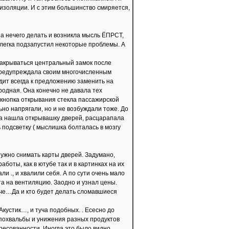
оизоляции. И с этим большинство смиряется,
 за нечего делать и возникла мысль ЁПРСТ,
 слегка подзапустил некоторые проблемы. А
 закрываться центральный замок после
 предупреждала своим многочисленным
одит всегда к предложению заменить на
родная. Она конечно не давала тех
 кнопка открывания стекла пассажирской
ьно напрягали, но и не возбуждали тоже. До
ока нашла открывашку дверей, расцарапала
 подсветку ( мыслишка болталась в мозгу
 нужно снимать карты дверей. Задумано,
боты, как в ютубе так и в картинках на их
и ., и хвалили себя. А по сути очень мало
та на вентиляцию. Заодно и узнал цены.
аче…Да и кто будет делать сломавшиеся
кустик…, и туча подобных. . Есесно до
е похвальбы и унижения разных продуктов
ресованности. Иногда это было видно