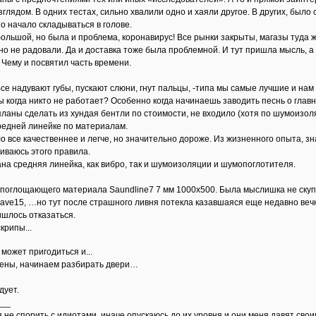
лядом. В одних тестах, сильно хвалили одно и хаяли другое. В других, было 
то начало складываться в голове.
большой, но была и проблема, коронавирус! Все рынки закрыты, магазы туда 
но не радовали. Да и доставка тоже была проблемной. И тут пришла мысль, а
Чему и посвятил часть времени.
Все надувают губы, пускают слюни, гнут пальцы, -типа мы самые лучшие и на
ы когда никто не работает? Особенно когда начинаешь заводить песнь о главн
планы сделать из хундая бентли по стоимости, не входило (хотя по шумоизол
редней линейке по материалам.
 все качественнее и легче, но значительно дороже. Из жизненного опыта, знаю
иваюсь этого правила.
ана средняя линейка, как вибро, так и шумоизоляции и шумопоглотителя.
поглощающего материала Saundline7 7 мм 1000х500. Была мыслишка не скупи
ave15, …но тут после страшного ливня потекла казавшаяся еще недавно вечн
шлось отказаться.
крипы...
может пригодиться и...
ены, начинаем разбирать двери…
дует.
___
 не спорить с идиотами, иначе опускаюсь до их уровня и они меня давят сво