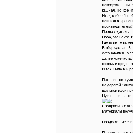
невооруженным взг
кашная. Но, кое ч
Итак, выбор был 
ценники откровен
производителем? 
Производитель.
Оооо, это нечто. 
Где плин те вагон
Выбор сделан. В 
остановился на с
Далее конечно шло
посему и придерж
И так. Была выбр
Пять листов шумо
но дорогой Saunw
шальной идеи при
Ну и прочие антис
Собираем все что 
Материалы получ
Продолжение сле
______________
Пытаюсь научится