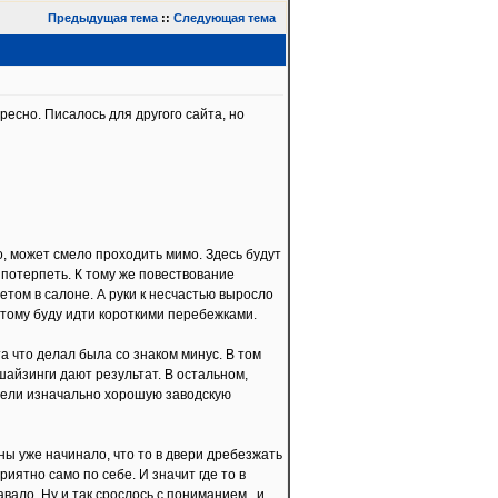
Предыдущая тема
::
Следующая тема
ересно. Писалось для другого сайта, но
го, может смело проходить мимо. Здесь будут
потерпеть. К тому же повествование
етом в салоне. А руки к несчастью выросло
оэтому буду идти короткими перебежками.
а что делал была со знаком минус. В том
шайзинги дают результат. В остальном,
имели изначально хорошую заводскую
ы уже начинало, что то в двери дребезжать
риятно само по себе. И значит где то в
авало. Ну и так срослось с пониманием . и