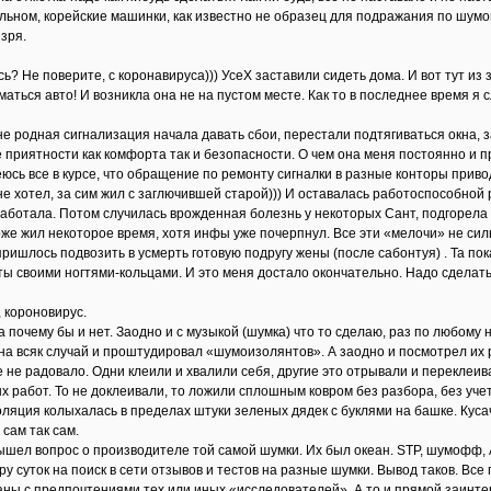
тальном, корейские машинки, как известно не образец для подражания по шум
 зря.
сь? Не поверите, с коронавируса))) УсеХ заставили сидеть дома. И вот тут из
аться авто! И возникла она не на пустом месте. Как то в последнее время я
не родная сигнализация начала давать сбои, перестали подтягиваться окна,
е приятности как комфорта так и безопасности. О чем она меня постоянно и
еюсь все в курсе, что обращение по ремонту сигналки в разные конторы прив
е хотел, за сим жил с заглючившей старой))) И оставалась работоспособной 
работала. Потом случилась врожденная болезнь у некоторых Сант, подгорела
оже жил некоторое время, хотя инфы уже почерпнул. Все эти «мелочи» не сил
пришлось подвозить в усмерть готовую подругу жены (после сабонтуя) . Та п
ты своими ногтями-кольцами. И это меня достало окончательно. Надо сделать
, короновирус.
а почему бы и нет. Заодно и с музыкой (шумка) что то сделаю, раз по любому
на всяк случай и проштудировал «шумоизолянтов». А заодно и посмотрел их ра
 не радовало. Одни клеили и хвалили себя, другие это отрывали и переклеивал
х работ. То не доклеивали, то ложили сплошным ковром без разбора, без уче
оляция колыхалась в пределах штуки зеленых дядек с буклями на башке. Кус
сам так сам.
ышел вопрос о производителе той самой шумки. Их был океан. STP, шумофф, А
ру суток на поиск в сети отзывов и тестов на разные шумки. Вывод таков. Вс
заны с предпочтениями тех или иных «исследователей». А то и прямой заинте