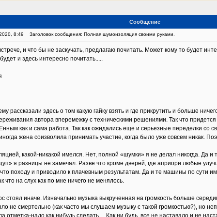
Сообщение
2020, 8:49
Заголовок сообщения: Полная шумоизоляция своими руками.
встрече, и что бы не заскучать, предлагаю почитать. Может кому то будет инт
будет и здесь интересно почитать.....
я
 ему рассказали здесь о том какую гайку взять и где прикрутить и больше ниче
реживания автора вперемежку с техническими решениями. Так что придется 
нным как и сама работа. Так как ожидались еще и серьезные переделки со св
 иногда жена соизволила принимать участие, когда было уже совсем никак. П
цией, какой-никакой имелся. Нет, полной «шумки» я не делал никогда. Да и т
щуп» я разницы не замечал. Разве что кроме дверей, где априори любые улуч
 что походу и приводило к плачевным результатам. Да и те машины по сути 
 что на слух как по мне ничего не менялось.
ос стоял иначе. Изначально музыка выкрученная на громкость больше середин
ыло не смертельно (как часто мы слушаем музыку с такой громкостью?), но неп
ла отметка-надо как нибудь сделать… Как ни будь, все не наставало и не наст