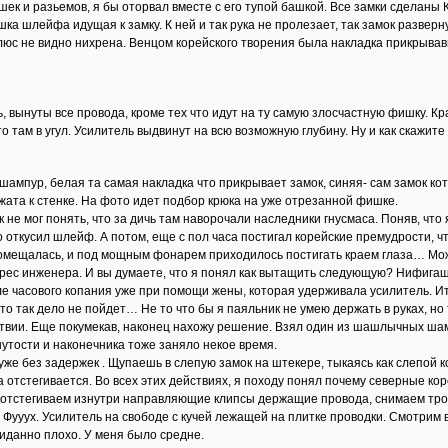
шек и разьемов, я бы оторвал вместе с его тупой башкой. Все замки сделан
ка шлейфа идущая к замку. К ней и так рука не пролезает, так замок разверну
люс не видно нихрена. Венцом корейского творения была накладка прикрывав
 вынуты все провода, кроме тех что идут на ту самую злосчастную фишку. Кр
о там в угул. Усилитель выдвинут на всю возможную глубину. Ну и как скажит
шампур, белая та самая накладка что прикрывает замок, синяя- сам замок кот
жата к стенке. На фото идет подбор крюка на уже отрезанной фишке.
к не мог понять, что за дичь там наворочали наследники гнусмаса. Поняв, что 
о откусил шлейф. А потом, еще с пол часа постигал корейские премудрости, ч
помещалась, и под мощным фонарем приходилось постигать краем глаза… Мож
адрес инженера. И вы думаете, что я понял как вытащить следующую? Нифигаш
ле часового копания уже при помощи жены, которая удерживала усилитель. Ит
то так дело не пойдет… Не то что бы я паяльник не умею держать в руках, но
твии. Еще покумекав, наконец нахожу решение. Взял один из шашлычных шамп
утости и наконечника тоже заняло некое время.
уже без задержек . Щупаешь в слепую замок на штекере, тыкаясь как слепой 
 отстегивается. Во всех этих действиях, я походу понял почему северные кор
отстегиваем изнутри направляющие клипсы держащие провода, снимаем трос
 Фууух. Усилитель на свободе с кучей лежащей на плитке проводки. Смотрим 
иданно плохо. У меня было средне.