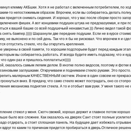
ткинул клемму АКБшки. Хотя я не работал с включенным потребителем, по ход
аким-то непостижимым образом. Впрочем, если вы собираетесь делать полну
как придется снимать сидения. И хорошо, что у вас после сборки просто заг
дключения фишек. А вот концевики подушек штука не предсказуемая, и при п
ться к вашей башке со всей подушечьей ненавистью.))) Лично видел такой фор
снять бампер.))))) Шарахнули две передние подушки. Если не в курсе стоимо
ку, не выяснено и по сей день. Так что я бы не рисковал. Что впрочем я и сд
тся отпустить стекло, что бы открутить крепления.
не уверены в своей памяти, то хорошим подспорьем будет перед каждым этапо
 которым вы собираетесь работать. И всегда будите иметь подсказку, что и куд
а что один раз и пришлось поплатиться)))))
й, оказалось самым легким делом. В инэтке полно видосов, поэтому и фотки 
езиновыми заглушками. Откручиваем и поднимаем стекло руками. Это просто. 
репить малярным КАЧЕСТВЕННЫМ скотчем. Иначе в один совсем не прекрасн
грохнуться вниз. В придачу, что само стекло может пострадать, оно со стоп
ения механизма поднятия стекла. А то и отобьет вам руки. У меня такого не
.
епление стекол у меня. Скотч свежий, хорошо держит и главное потом хорошо
льше было все сложнее. Как оказалось на дверях Сант стоят полные усилитель
адо отдирать, а стоит сплошная панель. На будущее дает избежать отрывания
ли вдруг по каким то причинам придется пробираться в дверь.Отличное решени