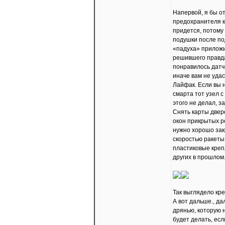
Напервой, я бы о
предохранителя к
придется, потому 
подушки после по
«падуха» приложи
решившего правда 
понравилось датчи
иначе вам не удас
Лайфак. Если вы 
смарта тот узел с
этого не делал, з
Снять карты двере
окон прикрытых р
нужно хорошо зак
скоростью ракеты 
пластиковые крепл
других в прошлом
Так выглядело кр
А вот дальше., да
дрянью, которую н
будет делать, ес