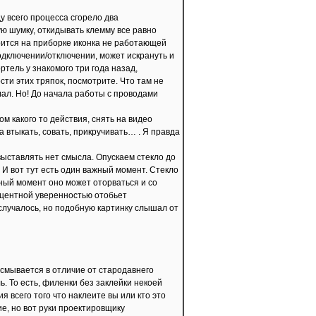
у всего процесса сгорело два
ю шумку, откидывать клемму все равно
орится на приборке иконка не работающей
одключении/отключении, может искрануть и
тель у знакомого три года назад,
сти этих тряпок, посмотрите. Что там не
елал. Но! До начала работы с проводами
м какого то действия, снять на видео
а втыкать, совать, прикручивать… . Я правда
выставлять нет смысла. Опускаем стекло до
И вот тут есть один важный момент. Стекло
ый момент оно может оторваться и со
роцентной уверенностью отобьет
 случалось, но подобную картинку слышал от
 смывается в отличие от стародавнего
. То есть, филенки без заклейки некоей
 всего того что наклеите вы или кто это
е, но вот руки проектировщику