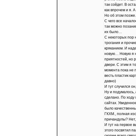
так сойдет. В ос
как впрочем и я. А
Но об этом позже.
С чего все начало
так можно позаним
их было…
С некоторых пор 
трогания и прочи
кряканием. И над
новую… Новую я н
приятностей, но 
двери. С этим я т
момента пока не 
весть пластик кар
давно)
И тут случился он
Ну и подумалось, 
сделано. По ходу 
сайтах. Увиденное
было качественны
ГКХМ., полная из
причандулы? Нет, 
И тут на первое в
этого посвятил па
скорее всего свя