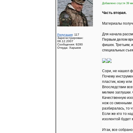
Добавлено спустя 39 ми
Часть вторая.
Материалы получ
Для начала рассм
Репутация
: 117
Зарегистрирован:
Первым делом вре
08.12.2007
Сообщения: 9280
фишек. Третьим, и
Откуда: Харьков
специальных съем
Сори, не нашел фо
Почему инструмент
пластик, кожу или
Впоследствии все
мелкие заглушки.
Качественную изо
нож со сменными 
разбиралась, то ч
Если же кто то на
изолентой будет м
Итак, все собрано