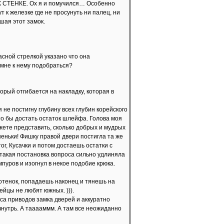
ы К СТЕНКЕ. Ох я и помучился… Особенно
т к железке где не просунуть ни палец, ни
шая этот замок.
асной стрелкой указано что она
е мне к нему подобраться?
орый отгибается на накладку, которая в
я не постигну глубину всех глубин корейского
то бы достать остаток шлейфа. Голова моя
ете представить, сколько добрых и мудрых
еньки! Фишку правой двери постигла та же
ог, Кусачки и потом достаешь остатки с
 такая постановка вопроса сильно удлиняла
уров и изогнул в некое подобие крюка.
котенок, попадаешь наконец и тянешь на
ейцы не любят южных. ))).
а приводов замка дверей и аккуратно
внутрь. А тааааммм. А там все неожиданно