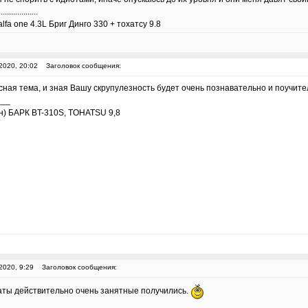
...................
lfa one 4.3L Бриг Динго 330 + тохатсу 9.8
2020, 20:02
Заголовок сообщения:
ная тема, и зная Вашу скрупулезность будет очень познавательно и поучител
___
н) БАРК BT-310S, TOHATSU 9,8
2020, 9:29
Заголовок сообщения:
аты действительно очень занятные получились.