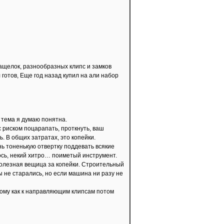
ащелок, разнообразных клипс и замков
 готов, Еще год назад купил на али набор
о тема я думаю понятна.
с риском поцарапать, проткнуть, ваш
ь. В общих затратах, это копейки.
ь тоненькую отвертку поддевать всякие
ось, некий хитро… поиметый инструмент.
 полезная вещица за копейки. Строительный
ы не старались, но если машина ни разу не
отому как к направляющим клипсам потом