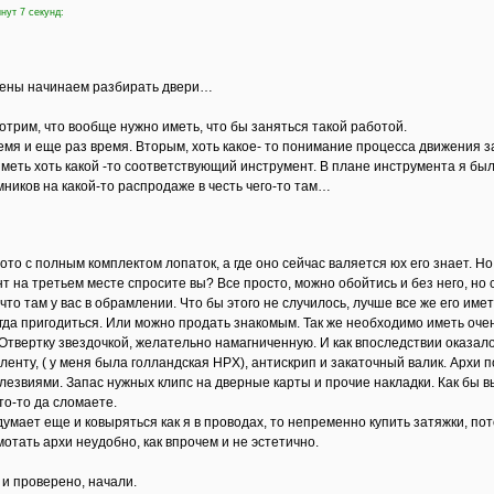
нут 7 секунд:
ены начинаем разбирать двери…
отрим, что вообще нужно иметь, что бы заняться такой работой.
мя и еще раз время. Вторым, хоть какое- то понимание процесса движения з
меть хоть какой -то соответствующий инструмент. В плане инструмента я был
ников на какой-то распродаже в честь чего-то там…
то с полным комплектом лопаток, а где оно сейчас валяется юх его знает. Н
 на третьем месте спросите вы? Все просто, можно обойтись и без него, но 
 что там у вас в обрамлении. Что бы этого не случилось, лучше все же его имет
гда пригодиться. Или можно продать знакомым. Так же необходимо иметь очен
 Отвертку звездочкой, желательно намагниченную. И как впоследствии оказал
ленту, ( у меня была голландская HPX), антискрип и закаточный валик. Архи
лезвиями. Запас нужных клипс на дверные карты и прочие накладки. Как бы в
то-то да сломаете.
думает еще и ковыряться как я в проводах, то непременно купить затяжки, п
отать архи неудобно, как впрочем и не эстетично.
 и проверено, начали.