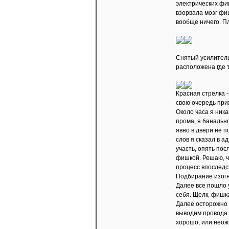
электрических фи
взорвала мозг фиш
вообще ничего. П
Снятый усилитель,
расположена где т
Красная стрелка -
свою очередь при
Около часа я ника
прома, я банальн
явно в двери не 
слов я сказал в 
участь, опять пос
фишкой. Решаю, ч
процесс впоследс
Подбирание изогн
Далее все пошло 
себя. Щелк, фишка
Далее осторожно 
выводим провода.
хорошо, или неож