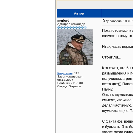
Автор
merlord
Добавлено: 20.09.
Адмирал-командор
Пока готовимся к 
возможно кому то 
Итак, часть перва
Стоит ли…
Кто хочет, что бы
размышления и пе
Репутация
: 117
Зарегистрирован:
получилось агромЕ
08.12.2007
Сообщения: 9280
всего две))) Плюс
Откуда: Харьков
Начну.
Опыт с шумолизоля
смысле, что «нао
делал частичную,
шумоизоляцию. Так
С Санта фе, вопр
и булькать. Это б
уголке мозга сиде