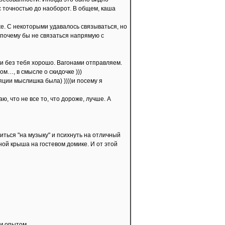
с точностью до наоборот. В общем, каша
же. С некоторыми удавалось связываться, но
 почему бы не связаться напрямую с
м и без тебя хорошо. Вагонами отправляем.
ом…, в смысле о скидочке )))
яции мыслишка была) ))))и посему я
, что не все то, что дороже, лучше. А
ться "на музыку" и психнуть на отличный
ой крыша на гостевом домике. И от этой
им опытом.