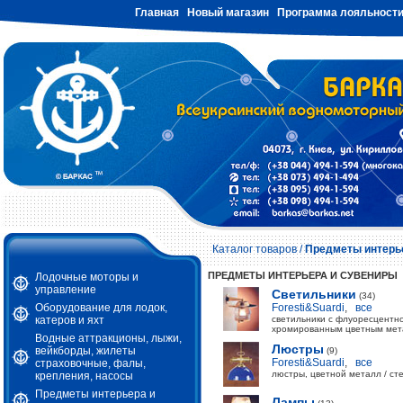
Главная
Новый магазин
Программа лояльност
Каталог товаров
/
Предметы интерь
ПРЕДМЕТЫ ИНТЕРЬЕРА И СУВЕНИРЫ
Лодочные моторы и
управление
Светильники
(34)
Оборудование для лодок,
Foresti&Suardi
,
все
катеров и яхт
светильники с флуоресцентно
хромированным цветным мета
Водные аттракционы, лыжи,
Люстры
вейкборды, жилеты
(9)
Foresti&Suardi
,
все
страховочные, фалы,
люстры, цветной металл / сте
крепления, насосы
Предметы интерьера и
Лампы