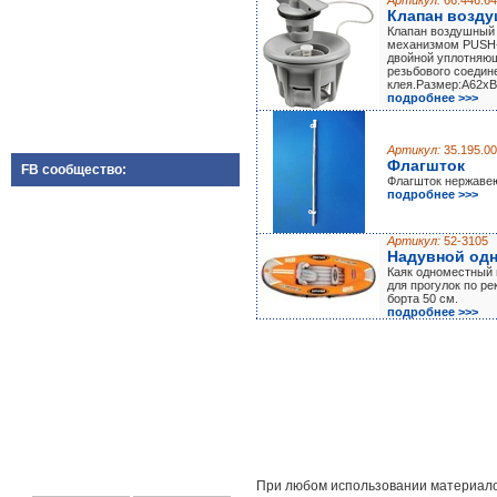
Артикул:
66.446.64
Клапан возду
Клапан воздушный 
механизмом PUSH-
двойной уплотняю
резьбового соедин
клея.Размер:А62х
подробнее >>>
Артикул:
35.195.00
Флагшток
FB сообщество:
Флагшток нержаве
подробнее >>>
Артикул:
52-3105
Надувной одн
Каяк одноместный 
для прогулок по ре
борта 50 см.
подробнее >>>
При любом использовании материало