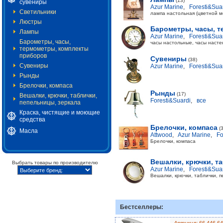
(13)
сувениры
Azur Marine
,
Foresti&Sua
Светильники
лампа настольная (цветной ме
Люстры
Барометры, часы, 
Лампы
Azur Marine
,
Foresti&Sua
Барометры, часы,
часы настольные, часы насте
термометры, комплекты
приборов
Сувениры
(38)
Сувениры
Azur Marine
,
Foresti&Sua
Рынды
Брелочки, компаса
Рынды
(17)
Вешалки, крючки, таблички,
Foresti&Suardi
,
все
пепельницы, зеркала
Краска, чистящие и моющие
средства
Брелочки, компаса
(
Масла
Attwood
,
Azur Marine
,
Fo
Брелочки, компаса
Вешалки, крючки, т
Выбрать товары по производителю
Azur Marine
,
Foresti&Sua
Вешалки, крючки, таблички, 
Бестселлеры: