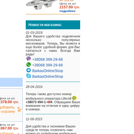
40.118.20
Цена за шт.
2157.00
грн.
подробнее
Новости магазина:
01-03-2019
Для Вашего удобства подключили
несколько популярных
месенжеров. Теперь, Вы можете в
еще более удобной форме для Вас
связаться с нами. Всегда Вам
рады!
+38068 399-29-68
+38068 399-29-68
BarkasOnlineShop
BarkasOnlineShop
28-04-2016
Теперь также доступен номер
Цена за шт.
мобильного оператора Lifecell
2378.00
грн.
+38073 494-1-
4
94
. Обращаем Ваше
внимание на отличие в одну цифру
в номере.
11-09-2015
Цена за шт.
Для удобства и экономии Ваших
1067.00
грн.
средств теперь позвонить нам
можно по телефонам мобильных