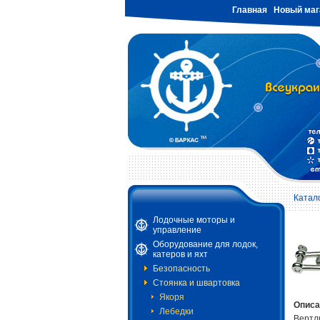
Главная
Новый маг
Катал
Лодочные моторы и
управление
Оборудование для лодок,
катеров и яхт
Безопасность
Стоянка и швартовка
Якоря
Описа
Лебедки
Вертлю