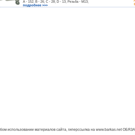
А - 152; B - 26; C - 28; D - 13; Резьба - M13;
подробнее >>>
бом использовании материалов сайта, гиперссылка на www.barkas.net ОБЯЗ