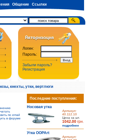
ения
Общение
Ссылки
Логин:
Пароль:
Забыли пароль?
Регистрация
юзы, кнехты, утки, вертлюги
Последние поступления:
Носовая утка
внению
Артикул:
чатать
40.112.10
вить по email
Цена за шт.
ить в форуме
1042.00
грн.
подробнее
Утка OOPArt
Артикул: