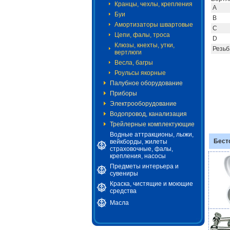
Кранцы, чехлы, крепления
А
Буи
B
Амортизаторы швартовые
C
Цепи, фалы, троса
D
Клюзы, кнехты, утки,
Резьб
вертлюги
Весла, багры
Роульсы якорные
Палубное оборудование
Приборы
Электрооборудование
Водопровод, канализация
Трейлерные комплектующие
Водные аттракционы, лыжи,
Бест
вейкборды, жилеты
страховочные, фалы,
крепления, насосы
Предметы интерьера и
сувениры
Краска, чистящие и моющие
средства
Масла