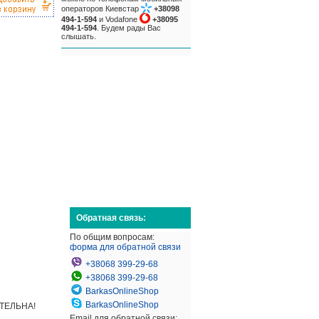
операторов Киевстар
+38098
494-1-594
и Vodafone
+38095
494-1-594
. Будем рады Вас
слышать.
Обратная связь:
По общим вопросам:
форма для обратной связи
+38068 399-29-68
+38068 399-29-68
BarkasOnlineShop
BarkasOnlineShop
АТЕЛЬНА!
Email для обратной связи: