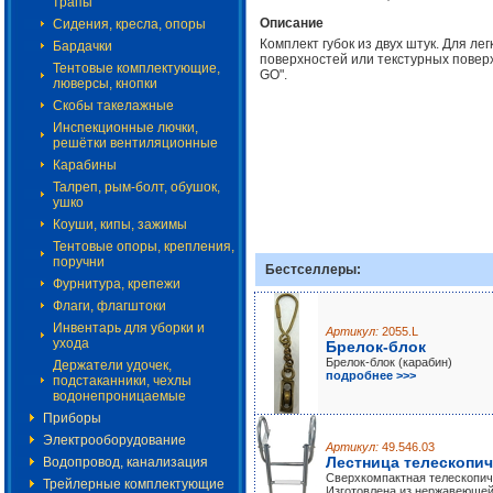
трапы
Описание
Сидения, кресла, опоры
Комплект губок из двух штук. Для ле
Бардачки
поверхностей или текстурных повер
Тентовые комплектующие,
GO".
люверсы, кнопки
Скобы такелажные
Инспекционные лючки,
решётки вентиляционные
Карабины
Талреп, рым-болт, обушок,
ушко
Коуши, кипы, зажимы
Тентовые опоры, крепления,
поручни
Бестселлеры:
Фурнитура, крепежи
Флаги, флагштоки
Инвентарь для уборки и
Артикул:
2055.L
ухода
Брелок-блок
Брелок-блок (карабин)
Держатели удочек,
подробнее >>>
подстаканники, чехлы
водонепроницаемые
Приборы
Электрооборудование
Артикул:
49.546.03
Лестница телескопич
Водопровод, канализация
Сверхкомпактная телескопиче
Трейлерные комплектующие
Изготовлена из нержавеющей 