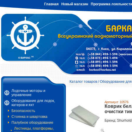
Главная
Новый магазин
Программа лояльност
Каталог товаров
/
Оборудование для 
Лодочные моторы и
управление
Оборудование для лодок,
Артикул:
10576
катеров и яхт
Коврик бел.
Безопасность
очистки ти
Стоянка и швартовка
Бренд: Shurhold
Палубное оборудование
Лестницы, платформы,