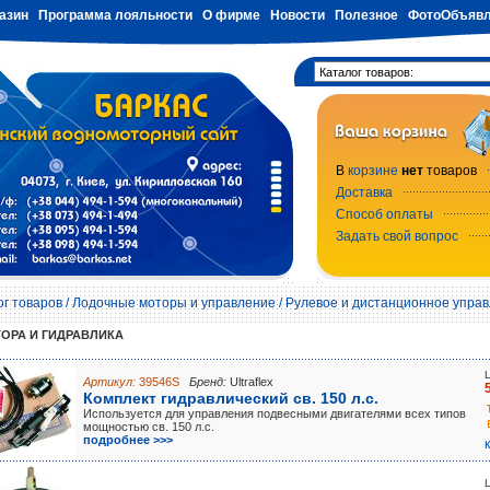
азин
Программа лояльности
О фирме
Новости
Полезное
ФотоОбъявл
В
корзине
нет
товаров
Доставка
Способ оплаты
Задать свой вопрос
ог товаров
/
Лодочные моторы и управление
/
Рулевое и дистанционное упра
ТОРА И ГИДРАВЛИКА
Артикул:
39546S
Бренд:
Ultraflex
Комплект гидравлический св. 150 л.с.
Используется для управления подвесными двигателями всех типов
мощностью св. 150 л.с.
подробнее >>>