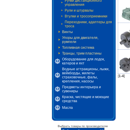
Ручки дистанционного
управления
Рули и штурвалы
Втулки и тросоприемники
Переходники, адаптеры для
троса
Винты
Упоры для двигателя,
румпели
Топливная система
Транцы, трим пластины
Оборудование для лодок,
катеров и яхт
Водные аттракционы, лыжи,
вейкборды, жилеты
[
1-4
]
страховочные, фалы,
крепления, насосы
Предметы интерьера и
сувениры
Краска, чистящие и моющие
средства
Масла
Выбрать товары по производителю