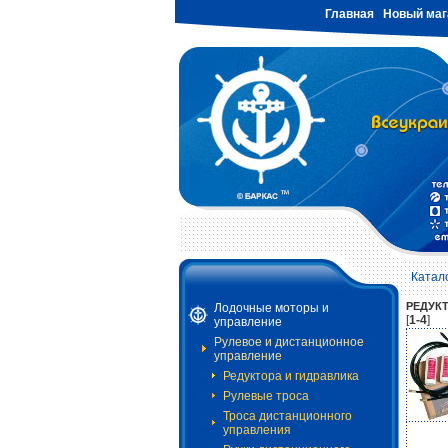
Главная
Новый маг
Катал
РЕДУК
Лодочные моторы и
[
1-4
]
управление
Рулевое и дистанционное
управление
Редуктора и гидравлика
Рулевые троса
Троса дистанционного
управления