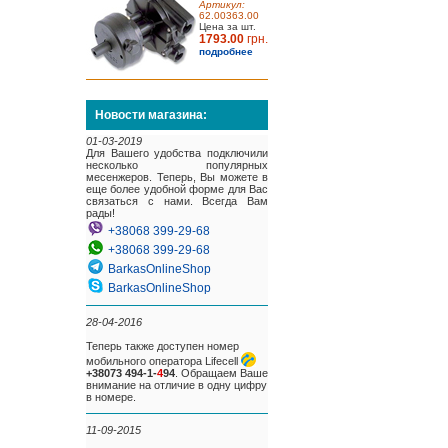
Артикул:
62.00363.00
Цена за шт.
1793.00
грн.
подробнее
Новости магазина:
01-03-2019
Для Вашего удобства подключили
несколько популярных
месенжеров. Теперь, Вы можете в
еще более удобной форме для Вас
связаться с нами. Всегда Вам
рады!
+38068 399-29-68
+38068 399-29-68
BarkasOnlineShop
BarkasOnlineShop
28-04-2016
Теперь также доступен номер
мобильного оператора Lifecell
+38073 494-1-
4
94
. Обращаем Ваше
внимание на отличие в одну цифру
в номере.
11-09-2015