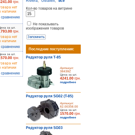
Riviera
,
Ultraflex
,
все
4241.00
грн.
Кол-во товаров на витрине
к сравнению
Не показывать
Цена за шт.
изображения товаров
1793.00
грн.
к сравнению
Последние поступления:
Цена за шт.
Редуктор руля Т-85
1570.00
грн.
Артикул:
38439Z
к сравнению
Цена за шт.
4241.00
грн.
подробнее
Редуктор руля SG02 (T-85)
Артикул:
62.00358.00
Цена за шт.
1570.00
грн.
подробнее
Редуктор руля SG03