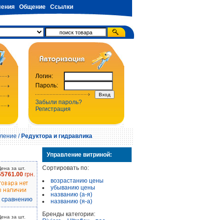
ения
Общение
Ссылки
Логин:
Пароль:
Забыли пароль?
Регистрация
вление
/
Редуктора и гидравлика
Управление витриной:
Сортировать по:
Цена за шт.
55761.00
грн.
возрастанию цены
убыванию цены
названию (а-я)
к сравнению
названию (я-а)
Бренды категории:
Цена за шт.