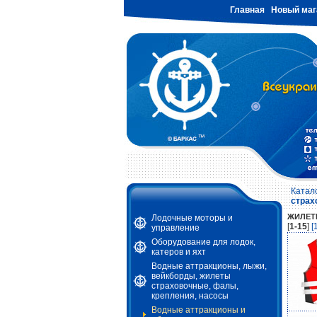
Главная
Новый маг
Катал
страх
ЖИЛЕТ
Лодочные моторы и
[
1-15
]
[
управление
Оборудование для лодок,
катеров и яхт
Водные аттракционы, лыжи,
вейкборды, жилеты
страховочные, фалы,
крепления, насосы
Водные аттракционы и