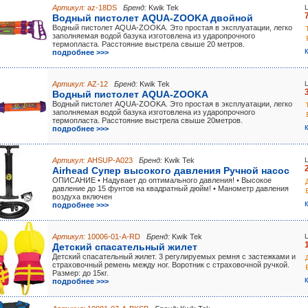
Артикул:
az-18DS
Бренд:
Kwik Tek
Водный пистолет AQUA-ZOOKA двойной
Водный пистолет AQUA-ZOOKA. Это простая в эксплуатации, легко
заполняемая водой базука изготовлена из ударопрочного
термопласта. Расстояние выстрела свыше 20 метров.
подробнее >>>
Артикул:
AZ-12
Бренд:
Kwik Tek
Водный пистолет AQUA-ZOOKA
Водный пистолет AQUA-ZOOKA. Это простая в эксплуатации, легко
заполняемая водой базука изготовлена из ударопрочного
термопласта. Расстояние выстрела свыше 20метров.
подробнее >>>
Артикул:
AHSUP-A023
Бренд:
Kwik Tek
Airhead Супер высокого давления Ручной насос
ОПИСАНИЕ • Надувает до оптимального давления! • Высокое
давление до 15 фунтов на квадратный дюйм! • Манометр давления
воздуха включен
подробнее >>>
Артикул:
10006-01-A-RD
Бренд:
Kwik Tek
Детский спасательный жилет
Детский спасательный жилет. 3 регулируемых ремня с застежками и
страховочный ремень между ног. Воротник с страховочной ручкой.
Размер: до 15кг.
подробнее >>>