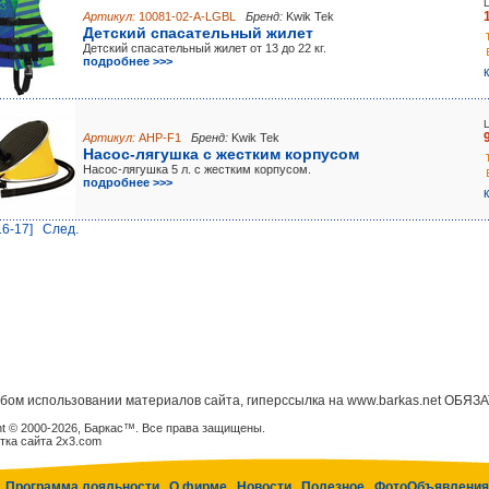
Артикул:
10081-02-A-LGBL
Бренд:
Kwik Tek
Детский спасательный жилет
Детский спасательный жилет от 13 до 22 кг.
подробнее >>>
Артикул:
AHP-F1
Бренд:
Kwik Tek
Насос-лягушка с жестким корпусом
Насос-лягушка 5 л. с жестким корпусом.
подробнее >>>
16-17]
Cлед.
бом использовании материалов сайта, гиперссылка на www.barkas.net ОБЯЗ
ht © 2000-2026, Баркас™. Все права защищены.
тка сайта 2x3.com
Программа лояльности
О фирме
Новости
Полезное
ФотоОбъявления