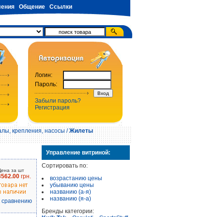
ения
Общение
Ссылки
Логин:
Пароль:
Забыли пароль?
Регистрация
алы, крепления, насосы
/
Жилеты
Управление витриной:
Сортировать по:
Цена за шт
3562.00
грн.
возрастанию цены
убыванию цены
названию (а-я)
названию (я-а)
к сравнению
Бренды категории: