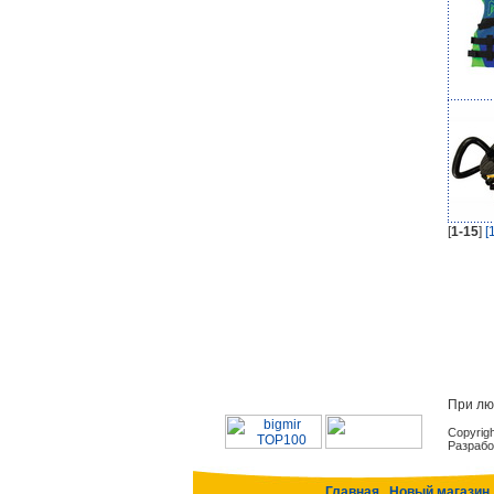
[
1-15
]
[
При лю
Copyrig
Разрабо
Главная
Новый магазин