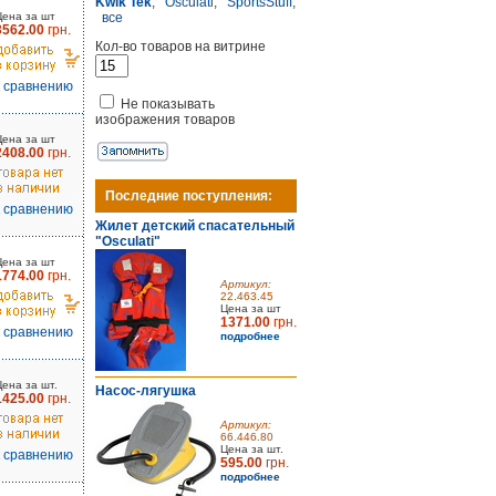
Kwik Tek
,
Osculati
,
SportsStuff
,
Цена за шт
все
3562.00
грн.
Кол-во товаров на витрине
к сравнению
Не показывать
изображения товаров
Цена за шт
2408.00
грн.
Последние поступления:
к сравнению
Жилет детский спасательный
"Osculati"
Цена за шт
1774.00
грн.
Артикул:
22.463.45
Цена за шт
1371.00
грн.
к сравнению
подробнее
Цена за шт.
Насос-лягушка
1425.00
грн.
Артикул:
66.446.80
Цена за шт.
к сравнению
595.00
грн.
подробнее