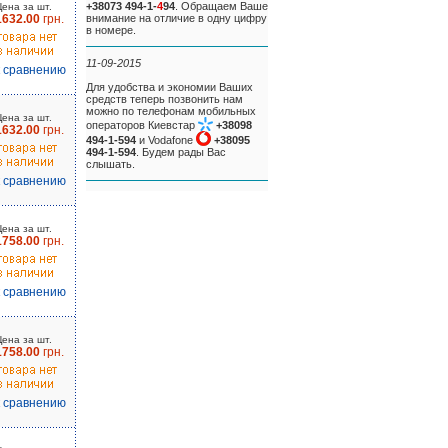
+38073 494-1-
4
94
. Обращаем Ваше
Цена за шт.
1632.00
грн.
внимание на отличие в одну цифру
в номере.
11-09-2015
к сравнению
Для удобства и экономии Ваших
средств теперь позвонить нам
можно по телефонам мобильных
Цена за шт.
операторов Киевстар
+38098
1632.00
грн.
494-1-594
и Vodafone
+38095
494-1-594
. Будем рады Вас
слышать.
к сравнению
Цена за шт.
1758.00
грн.
к сравнению
Цена за шт.
1758.00
грн.
к сравнению