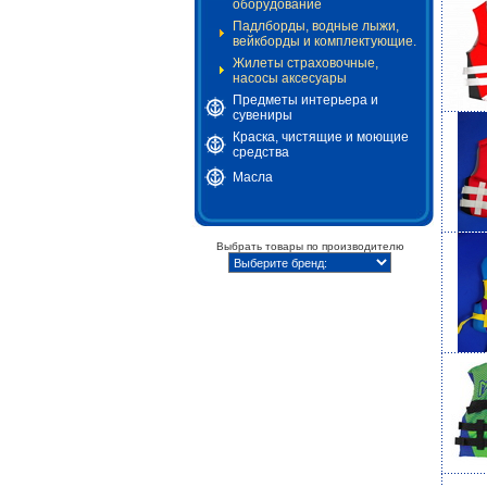
оборудование
Падлборды, водные лыжи,
вейкборды и комплектующие.
Жилеты страховочные,
насосы аксесуары
Предметы интерьера и
сувениры
Краска, чистящие и моющие
средства
Масла
Выбрать товары по производителю