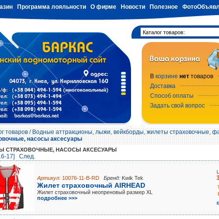
азин
Программа лояльности
О фирме
Новости
Полезное
ФотоОбъявл
В
корзине
нет
товаров
Доставка
Способ оплаты
Задать свой вопрос
ог товаров
/
Водные аттракционы, лыжи, вейкборды, жилеты страховочные, ф
овочные, насосы аксесуары
Ы СТРАХОВОЧНЫЕ, НАСОСЫ АКСЕСУАРЫ
16-17]
Cлед.
Артикул:
10076-11-B-RD
Бренд:
Kwik Tek
Жилет страховочный AIRHEAD
Жилет страховочный неопреновый размер XL
подробнее >>>