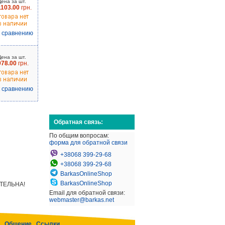
Цена за шт.
1103.00
грн.
к сравнению
Цена за шт.
978.00
грн.
к сравнению
Обратная связь:
По общим вопросам:
форма для обратной связи
+38068 399-29-68
+38068 399-29-68
BarkasOnlineShop
BarkasOnlineShop
АТЕЛЬНА!
Email для обратной связи:
webmaster@barkas.net
Общение
Ссылки