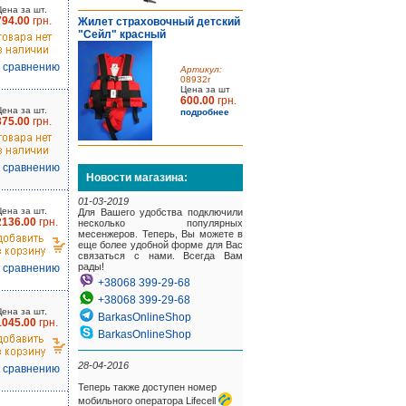
Цена за шт.
794.00
грн.
Жилет страховочный детский
"Сейл" красный
к сравнению
Артикул:
08932r
Цена за шт
600.00
грн.
Цена за шт.
подробнее
375.00
грн.
к сравнению
Новости магазина:
01-03-2019
Цена за шт.
Для Вашего удобства подключили
2136.00
грн.
несколько популярных
месенжеров. Теперь, Вы можете в
еще более удобной форме для Вас
связаться с нами. Всегда Вам
рады!
к сравнению
+38068 399-29-68
+38068 399-29-68
Цена за шт.
BarkasOnlineShop
1045.00
грн.
BarkasOnlineShop
28-04-2016
к сравнению
Теперь также доступен номер
мобильного оператора Lifecell