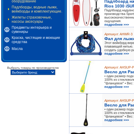
Падлбоард на
оборудование
Rios 1030 iSU
Падлборды, водные лыжи,
Падлбоард надувно
вейкборды и комплектующие.
производства Sport
Жилеты страховочные,
высококачественн
ощущения.
насосы аксесуары
подробнее >>>
Предметы интерьера и
сувениры
Артикул:
AHWR-3
Краска, чистящие и моющие
Фал для лыжн
средства
Этот вейкборд вер
плавающей нитью. 
Масла
создать удобную р
подробнее >>>
Артикул:
AHSUP-P
Выбрать товары по производителю
Весло для Pa
• один размер подх
100% из стекловол
"фланцевое" • Вес: 
подробнее >>>
Артикул:
AHSUP-P
Весло для Pa
• один размер подх
100% из стекловол
"фланцевое" • Вес: 
подробнее >>>