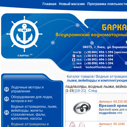
Главная
Новый магазин
Программа лояльност
Каталог товаров
/
Водные аттракцион
лыжи, вейкборды и комплектующи
ПАДЛБОРДЫ, ВОДНЫЕ ЛЫЖИ, ВЕЙКБ
Лодочные моторы и
[
1-15
]
[16-21]
Cлед.
управление
Оборудование для лодок,
катеров и яхт
Артикул:
64.215.00
Врезной крюк
Водные аттракционы, лыжи,
Врезной крюк для 
вейкборды, жилеты
подробнее >>>
страховочные, фалы,
крепления, насосы
Водные аттракционы и
Артикул:
55-1040