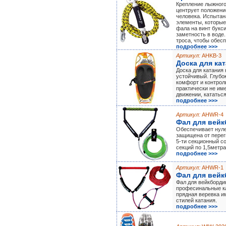
Крепление лыжного
центрует положени
человека. Испытан
элементы, которы
фала на винт букс
заметность в воде
троса, чтобы обес
подробнее >>>
Артикул:
AHKB-3
Доска для ка
Доска для катания
устойчивый. Глубо
комфорт и контроль
практически не им
движении, кататься
подробнее >>>
Артикул:
AHWR-4
Фал для вей
Обеспечивает нуле
защищена от переги
5-ти секционный со
секций по 1,5метра
подробнее >>>
Артикул:
AHWR-1
Фал для вейк
Фал для вейкборди
професинальные ка
прядная веревка им
стилей катания.
подробнее >>>