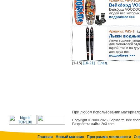
Артикул:
WIW-202
Вейкборд V
Вейкборд VOODOO 
людей вес которых 
подробнее >>>
Артикул:
WIS-1
Б
Лыжи водные
Лыжи водные, моде
для любителей отды
одной, так и на дв
для двух ног.
подробнее >>>
[
1-15
]
[16-21]
Cлед.
При любом использовании материало
Copyright © 2000-2026, Баркас™. Все пр
Разработка сайта 2x3.com
Главная
Новый магазин
Программа лояльности
О 