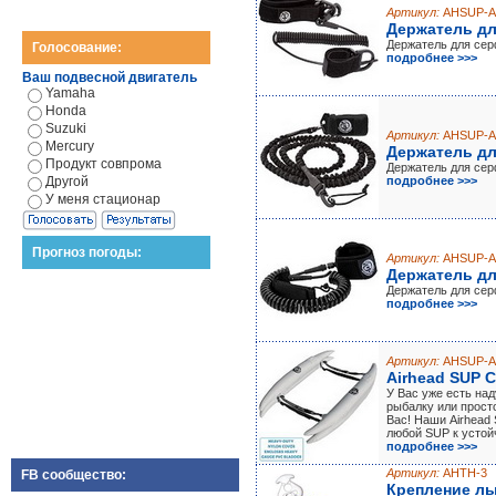
Артикул:
AHSUP-A
Держатель дл
Держатель для сер
Голосование:
подробнее >>>
Ваш подвесной двигатель
Yamaha
Honda
Suzuki
Артикул:
AHSUP-A
Mercury
Держатель дл
Продукт совпрома
Держатель для сер
Другой
подробнее >>>
У меня стационар
Прогноз погоды:
Артикул:
AHSUP-A
Держатель дл
Держатель для сер
подробнее >>>
Артикул:
AHSUP-A
Airhead SUP 
У Вас уже есть на
рыбалку или прост
Вас! Наши Airhead
любой SUP к устой
подробнее >>>
Артикул:
AHTH-3
FB сообщество:
Крепление л