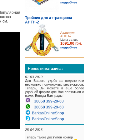
подробнее
 Популярная
наково
Тройник для аттракциона
7 см.
AHTH-2
Артикул:
AHTH-2
Цена за шт.
1091.00
грн.
подробнее
Новости магазина:
01-03-2019
Для Вашего удобства подключили
несколько популярных месенжеров.
Теперь, Вы можете в еще более
удобной форме для Вас связаться с
нами. Всегда Вам рады!
+38068 399-29-68
+38068 399-29-68
BarkasOnlineShop
BarkasOnlineShop
28-04-2016
Теперь также доступен номер