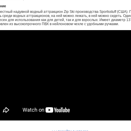
ние
стный надувной водный аттракцион Zip Ski производства Sportsstuff (США).
 среди водных аттракционов, на ней можно лежать, в ней можно сидеть. Оди
сен для использования как для детей, так и для взрослых. Имеет диаметр 13
овлен из высокопрочного ПВХ в нейлоновом чехле с удобными ручками.