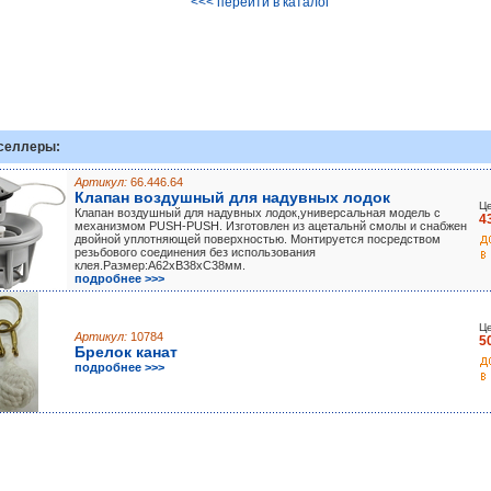
<<< перейти в каталог
селлеры:
Артикул:
66.446.64
Клапан воздушный для надувных лодок
Це
Клапан воздушный для надувных лодок,универсальная модель с
4
механизмом PUSH-PUSH. Изготовлен из ацетальнй смолы и снабжен
двойной уплотняющей поверхностью. Монтируется посредством
резьбового соединения без использования
клея.Размер:А62хВ38хС38мм.
подробнее >>>
Це
Артикул:
10784
5
Брелок канат
подробнее >>>