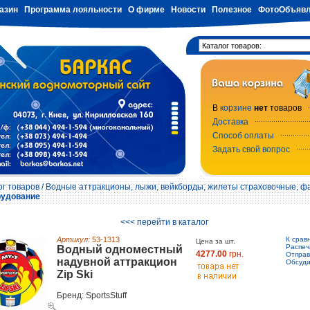
азин
Программа лояльности
О фирме
Новости
Полезное
ФотоОбъявл
В
корзине
нет
товаров
Доставка
Способ оплаты
Задать свой вопрос
ог товаров
/
Водные аттракционы, лыжи, вейкборды, жилеты страховочные, фа
рудование
<<< перейти в каталог
Артикул:
53-1313
К срав
Цена за шт.
Распеч
Водный одноместный
4277.00
грн.
Отправ
надувной аттракцион
Обсуди
Zip Ski
Бренд: SportsStuff