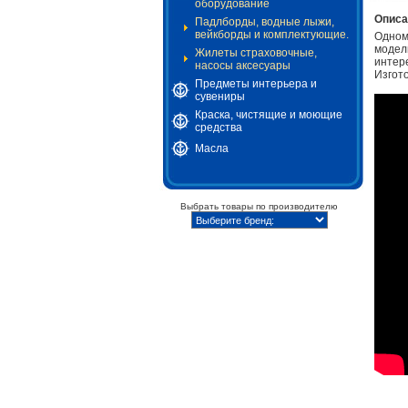
оборудование
Описа
Падлборды, водные лыжи,
вейкборды и комплектующие.
Одноме
модель
Жилеты страховочные,
интере
насосы аксесуары
Изгот
Предметы интерьера и
сувениры
Краска, чистящие и моющие
средства
Масла
Выбрать товары по производителю