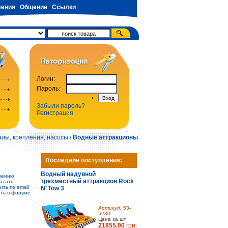
ения
Общение
Ссылки
Логин:
Пароль:
Забыли пароль?
Регистрация
лы, крепления, насосы
/
Водные аттракционы
Последние поступления:
Водный надувной
нению
трехместный аттракцион Rock
атать
ить по email
N’ Tow 3
ть в форуме
Артикул:
53-
5230
Цена за шт
21855.00
грн.