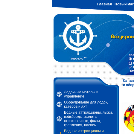
Главная
Новый маг
Катал
и обо
Лодочные моторы и
управление
Оборудование для лодок,
катеров и яхт
Водные аттракционы, лыжи,
вейкборды, жилеты
страховочные, фалы,
крепления, насосы
Водные аттракционы и