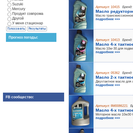
Suzuki
Артикул:
10415
Бренд:
Mercury
Масло редукторно
Продукт совпрома
Масло трансмиссионное
Другой
подробнее >>>
У меня стационар
Прогноз погоды:
Артикул:
10413
Бренд:
Масло 4-х тактное
Масло 10w-30 для подв
подробнее >>>
Артикул:
05362
Бренд:
Масло 2-х тактное
Двухтактное масло для 
подробнее >>>
FB сообщество:
Артикул:
8M0086221
Б
Масло 4-х тактно
Моторное масло 10w30
подробнее >>>