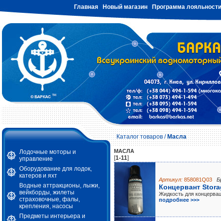
Главная
Новый магазин
Программа лояльност
Каталог товаров
/
Масла
МАСЛА
Лодочные моторы и
[
1-11
]
управление
Оборудование для лодок,
катеров и яхт
Артикул:
858081Q03
Б
Водные аттракционы, лыжи,
Концервант Stora
вейкборды, жилеты
Жидкость для концерваци
страховочные, фалы,
подробнее >>>
крепления, насосы
Предметы интерьера и