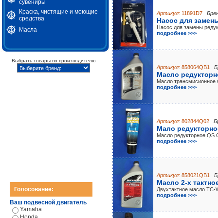
сувениры
Краска, чистящие и моющие
Артикул:
11891D7
Брен
средства
Насос для замен
Насос для замены редук
Масла
подробнее >>>
Выбрать товары по производителю
Артикул:
858064QB1
Б
Масло редукторно
Масло трансмисионное 
подробнее >>>
Артикул:
802844Q02
Б
Мало редукторное
Масло редукторное QS 
подробнее >>>
Артикул:
858021QB1
Б
Масло 2-х тактно
Голосование:
Двухтактное масло TC-
подробнее >>>
Ваш подвесной двигатель
Yamaha
Honda